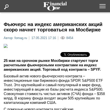
Оформить подписку
Фьючерс на индекс американских акций
скоро начнет торговаться на Мосбирже
Статьи
Автор: fomag.ru
17.05.2021 17:16
8454
Дайджесты
25 мая на срочном рынке Мосбиржи стартуют торги
Lifestyle
расчетными фьючерсными контрактами на индекс
американских акций. Торговый код контракта – SPYF.
Мероприятия
Базовый актив нового фьючерсного контракта –
инвестиционные паи биржевого фонда SPDR S&P500 ETF
Trust. Это крупнейший и самый популярный в мире фонд,
Новости
инвестирующий в акции из базы расчета индекса S&P500.
Совокупная стоимость чистых активов (СЧА) фонда – $358
млрд. В корзину фонда входят акции 505 крупнейших по
Интервью
капитализации компаний США.
С помощью нового контракта российские