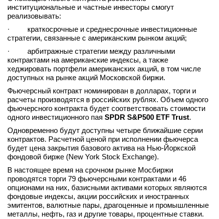
институциональные и частные инвесторы смогут
вконтакте
реализовывать:
телеграм
· краткосрочные и среднесрочные инвестиционные
стратегии, связанные с американским рынком акций;
Стать автором
· арбитражные стратегии между различными
Вход
контрактами на американские индексы, а также
хеджировать портфели американских акций, в том числе
доступных на рынке акций Московской биржи.
Фьючерсный контракт номинирован в долларах, торги и
расчеты производятся в российских рублях. Объем одного
фьючерсного контракта будет соответствовать стоимости
одного инвестиционного пая
SPDR S&P500 ETF Trust
.
Одновременно будут доступны четыре ближайшие серии
контрактов. Расчетной ценой при исполнении фьючерса
будет цена закрытия базового актива на Нью-Йоркской
фондовой бирже (New York Stock Exchange).
В настоящее время на срочном рынке Мосбиржи
проводятся торги 79 фьючерсными контрактами и 46
опционами на них, базисными активами которых являются
фондовые индексы, акции российских и иностранных
эмитентов, валютные пары, драгоценные и промышленные
металлы, нефть, газ и другие товары, процентные ставки.