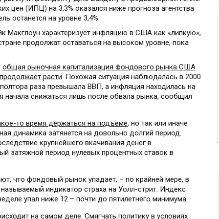
их цен (ИПЦ) на 3,3% оказался ниже прогноза агентства
ель останется на уровне 3,4%.
йк Макглоун характеризует инфляцию в США как «липкую»,
стране продолжат оставаться на высоком уровне, пока
т
общая рыночная капитализация фондового рынка США
 продолжает расти
. Похожая ситуация наблюдалась в 2000
 полтора раза превышала ВВП, а инфляция находилась на
ия начала снижаться лишь после обвала рынка, сообщил
ое-то время держаться на подъеме
, но так или иначе
вная динамика затянется на довольно долгий период.
оследствие крупнейшего вкачивания денег в
ый затяжной период нулевых процентных ставок в
ют, что фондовый рынок упадает, – по крайней мере, в
 называемый индикатор страха на Уолл-стрит. Индекс
неделе упал ниже 12 – почти до пятилетнего минимума.
оисходит на самом деле
. Смягчать политику в условиях