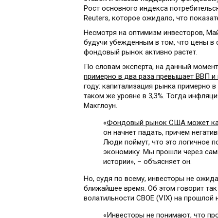
Рост основного индекса потребительск
Reuters, которое ожидало, что показат
Несмотря на оптимизм инвесторов, Ма
будучи убежденным в том, что цены в 
фондовый рынок активно растет.
По словам эксперта, на данный момен
примерно в два раза превышает ВВП и
году: капитализация рынка примерно в
таком же уровне в 3,3%. Тогда инфляц
Макглоун.
«
Фондовый рынок США может как
он начнет падать, причем негати
Люди поймут, что это логичное п
экономику. Мы прошли через сам
истории», – объясняет он.
Но, судя по всему, инвесторы не ожида
ближайшее время. Об этом говорит так
волатильности CBOE (VIX) на прошлой 
«
Инвесторы не понимают, что пр