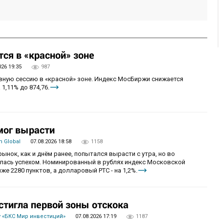
ся в «красной» зоне
026 19:35
987
овную сессию в «красной» зоне. Индекс МосБиржи снижается
 1,11% до 874,76.
мог вырасти
 Global
07.08.2026 18:58
1158
рынок, как и днём ранее, попытался вырасти с утра, но во
алась успехом. Номинированный в рублях индекс Московской
же 2280 пунктов, а долларовый РТС - на 1,2%.
стигла первой зоны отскока
 «БКС Мир инвестиций»
07.08.2026 17:19
1187