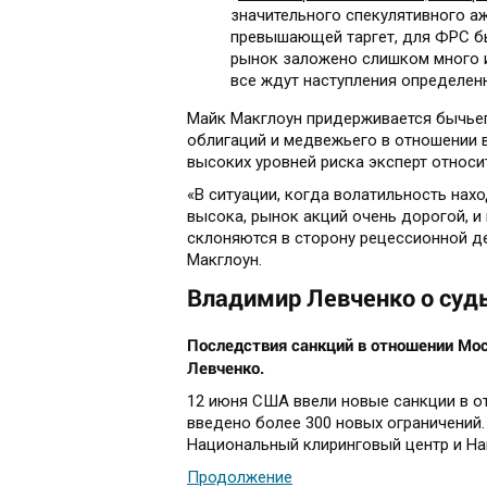
значительного спекулятивного а
превышающей таргет, для ФРС бы
рынок заложено слишком много и
все ждут наступления определенн
Майк Макглоун придерживается бычьег
облигаций и медвежьего в отношении в
высоких уровней риска эксперт относит
«В ситуации, когда волатильность нах
высока, рынок акций очень дорогой, и
склоняются в сторону рецессионной д
Макглоун.
Владимир Левченко о судь
Последствия санкций в отношении Мо
Левченко.
12 июня США ввели новые санкции в 
введено более 300 новых ограничений
Национальный клиринговый центр и На
Продолжение