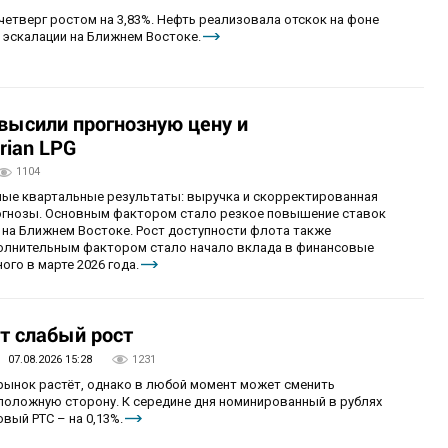
четверг ростом на 3,83%. Нефть реализовала отскок на фоне
 эскалации на Ближнем Востоке.
овысили прогнозную цену и
rian LPG
1104
ные квартальные результаты: выручка и скорректированная
огнозы. Основным фактором стало резкое повышение ставок
 на Ближнем Востоке. Рост доступности флота также
олнительным фактором стало начало вклада в финансовые
ого в марте 2026 года.
т слабый рост
07.08.2026 15:28
1231
 рынок растёт, однако в любой момент может сменить
положную сторону. К середине дня номинированный в рублях
вый РТС – на 0,13%.