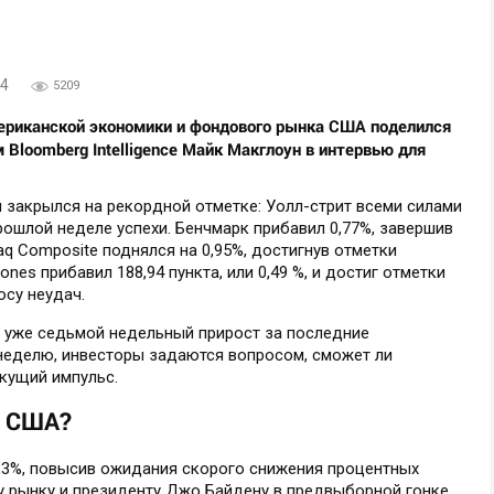
04
5209
ериканской экономики и фондового рынка США поделился
Bloomberg Intelligence Майк Макглоун в интервью для
 закрылся на рекордной отметке: Уолл-стрит всеми силами
рошлой неделе успехи. Бенчмарк прибавил 0,77%, завершив
aq Composite поднялся на 0,95%, достигнув отметки
es прибавил 188,94 пункта, или 0,49 %, и достиг отметки
осу неудач.
 уже седьмой недельный прирост за последние
 неделю, инвесторы задаются вопросом, сможет ли
кущий импульс.
й США?
,3%, повысив ожидания скорого снижения процентных
 рынку и президенту Джо Байдену в предвыборной гонке.