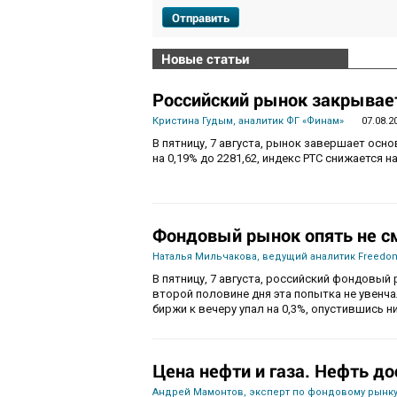
Отправить
Новые статьи
Российский рынок закрывает
Кристина Гудым, аналитик ФГ «Финам»
07.08.2
В пятницу, 7 августа, рынок завершает осн
на 0,19% до 2281,62, индекс РТС снижается на
Фондовый рынок опять не с
Наталья Мильчакова, ведущий аналитик Freedom
В пятницу, 7 августа, российский фондовый 
второй половине дня эта попытка не увенч
биржи к вечеру упал на 0,3%, опустившись ни
Цена нефти и газа. Нефть до
Андрей Мамонтов, эксперт по фондовому рынку