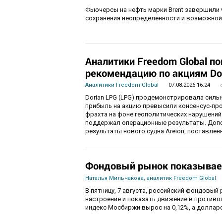
Фьючерсы на нефть марки Brent завершили 
сохранения неопределенности и возможной
Аналитики Freedom Global п
рекомендацию по акциям Do
Аналитики Freedom Global
07.08.2026 16:24
Dorian LPG (LPG) продемонстрировала силь
прибыль на акцию превысили консенсус-пр
фрахта на фоне геополитических нарушений
поддержал операционные результаты. Доп
результаты нового судна Areion, поставленн
Фондовый рынок показывае
Наталья Мильчакова, аналитик Freedom Global
В пятницу, 7 августа, российский фондовый
настроение и показать движение в противо
индекс Мосбиржи вырос на 0,12%, а долларо