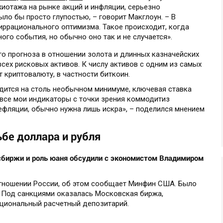
жиотажа на рынке акций и инфляции, серьезно
ло бы просто глупостью, – говорит Макглоун. – В
ррационального оптимизма. Такое происходит, когда
ого события, но обычно оно так и не случается».
о прогноза в отношении золота и длинных казначейских
сех рисковых активов. К числу активов с одним из самых
 криптовалюту, в частности биткоин.
одится на столь необычном минимуме, ключевая ставка
 все мои индикаторы с точки зрения коммодитиз
ефляции, обычно нужна лишь искра», – поделился мнением
бе доллара и рубля
сбиржи и роль юаня обсудили с экономистом Владимиром
отношении России, об этом сообщает Минфин США. Было
. Под санкциями оказалась Московская биржа,
циональный расчетный депозитарий.