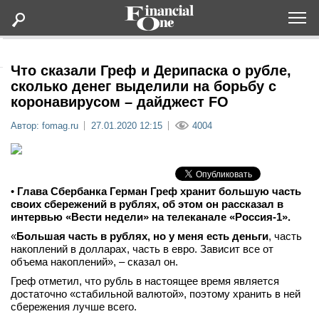
Оформить подписку
Что сказали Греф и Дерипаска о рубле,
сколько денег выделили на борьбу с
коронавирусом – дайджест FO
Статьи
Автор: fomag.ru
27.01.2020 12:15
4004
Дайджесты
Lifestyle
•
Глава Сбербанка Герман Греф хранит большую часть
своих сбережений в рублях, об этом он рассказал в
интервью «Вести недели» на телеканале «Россия-1».
Мероприятия
«
Большая часть в рублях, но у меня есть деньги
, часть
накоплений в долларах, часть в евро. Зависит все от
Новости
объема накоплений», – сказал он.
Греф отметил, что рубль в настоящее время является
Интервью
достаточно «стабильной валютой», поэтому хранить в ней
сбережения лучше всего.