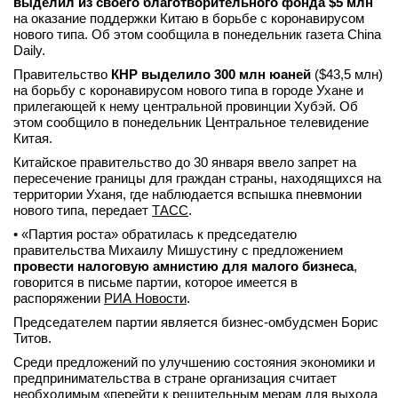
выделил из своего благотворительного фонда $5 млн
на оказание поддержки Китаю в борьбе с коронавирусом
нового типа. Об этом сообщила в понедельник газета China
Daily.
Правительство
КНР выделило 300 млн юаней
($43,5 млн)
на борьбу с коронавирусом нового типа в городе Ухане и
прилегающей к нему центральной провинции Хубэй. Об
этом сообщило в понедельник Центральное телевидение
Китая.
Китайское правительство до 30 января ввело запрет на
пересечение границы для граждан страны, находящихся на
территории Уханя, где наблюдается вспышка пневмонии
нового типа, передает
ТАСС
.
• «Партия роста» обратилась к председателю
правительства Михаилу Мишустину с предложением
провести налоговую амнистию для малого бизнеса
,
говорится в письме партии, которое имеется в
распоряжении
РИА Новости
.
Председателем партии является бизнес-омбудсмен Борис
Титов.
Среди предложений по улучшению состояния экономики и
предпринимательства в стране организация считает
необходимым «перейти к решительным мерам для выхода