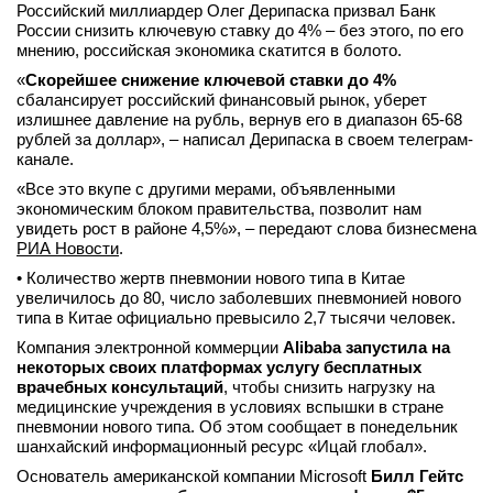
Российский миллиардер Олег Дерипаска призвал Банк
вконтакте
России снизить ключевую ставку до 4% – без этого, по его
телеграм
мнению, российская экономика скатится в болото.
«
Скорейшее снижение ключевой ставки до 4%
Стать автором
сбалансирует российский финансовый рынок, уберет
излишнее давление на рубль, вернув его в диапазон 65-68
Вход
рублей за доллар», – написал Дерипаска в своем телеграм-
канале.
«Все это вкупе с другими мерами, объявленными
экономическим блоком правительства, позволит нам
увидеть рост в районе 4,5%», – передают слова бизнесмена
РИА Новости
.
• Количество жертв пневмонии нового типа в Китае
увеличилось до 80, число заболевших пневмонией нового
типа в Китае официально превысило 2,7 тысячи человек.
Компания электронной коммерции
Alibaba запустила на
некоторых своих платформах услугу бесплатных
врачебных консультаций
, чтобы снизить нагрузку на
медицинские учреждения в условиях вспышки в стране
пневмонии нового типа. Об этом сообщает в понедельник
шанхайский информационный ресурс «Ицай глобал».
Основатель американской компании Microsoft
Билл Гейтс