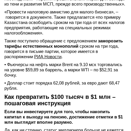
из тени и развития МСП, прежде всего производственных».
«Провести налоговую амнистию для малого бизнеса», –
говорится в документе. Также предлагается «по примеру
Казахстана освободить сроком на три года от всех налогов
предприятия, работающие на специальных режимах
налогообложения».
Также поступило обращение с предложением
заморозить
тарифы естественных монополий
сроком на три года,
говорится в письме партии, которое имеется в
распоряжении
РИА Новости
.
• Фьючерсы на нефть марки Brent на 9.10 мск торговались
на уровне $59,89 за баррель, а марки WTI – по $52,91 за
бочку.
• Доллар стоит порядка 62,08 рублей, за евро дают 68,47
рубля.
Как превратить $100 тысяч в $1 млн –
пошаговая инструкция
Если вы инвестируете для того, чтобы накопить
капитал к выходу на пенсию, достижение отметки в $1
млн выглядит вполне разумно.
Да, как ни странно, статус миллионера больше не кажется