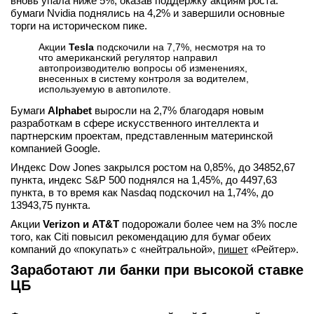
вновь упала ниже 5%, оказав поддержку акциям роста:
бумаги Nvidia поднялись на 4,2% и завершили основные
торги на историческом пике.
Акции
Tesla
подскочили на 7,7%, несмотря на то
что американский регулятор направил
автопроизводителю вопросы об изменениях,
внесенных в систему контроля за водителем,
используемую в автопилоте.
Бумаги
Alphabet
выросли на 2,7% благодаря новым
разработкам в сфере искусственного интеллекта и
партнерским проектам, представленным материнской
компанией Google.
Индекс Dow Jones закрылся ростом на 0,85%, до 34852,67
пункта, индекс S&P 500 поднялся на 1,45%, до 4497,63
пункта, в то время как ​Nasdaq подскочил на 1,74%, до
13943,75 пункта.
Акции
Verizon и AT&T
подорожали более чем на 3% после
того, как Citi повысил рекомендацию для бумаг обеих
компаний до «покупать» с «нейтральной»,
пишет
«Рейтер».
Заработают ли банки при высокой ставке
ЦБ