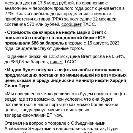
месяцев достиг 17,5 млрд рублей, по сравнению с
аналогичным периодом прошлого года рост оценивается в
27%. Чистая прибыль до распределения стоимости
приобретения активов (PPA) за последние 12 месяцев
составила 979 млн рублей,
сообщает
ТАСС.
•
Стоимость фьючерса на нефть марки Brent с
поставкой в ноябре на лондонской бирже ICE
превышала $86 за баррель
впервые с 15 августа 2023
года, свидетельствуют данные торгов.
По данным биржи на 12:52 мск, цена Brent росла на 0,64%,
до $86,08 за баррель,
пишет
ТАСС.
•
Индия будет покупать нефть из любых источников,
предлагающих поставки по наименьшей из возможных
цене, сказал в среду индийский министр нефти Хардип
Сингх Пури.
«Мы совершенно четко решили, что будем покупать нефть
везде, где это возможно, при условии, что она будет
поставляться в наши порты по как можно более низкой
цене», – подчеркнул министр в интервью
телерадиокомпании ET Now.
Отвечая на вопрос о торговле с Объединенными
Арабскими Эмиратами в национальных валютах, Пури