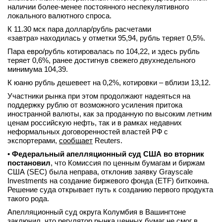
наличии более-менее постоянного неспекулятивного
локального валютного спроса.
К 11.30 мск пара доллар/рубль расчетами
«завтра» находилась у отметки 95,94, рубль теряет 0,5%.
Пара евро/рубль котировалась по 104,22, и здесь рубль
теряет 0,6%, ранее достигнув свежего двухнедельного
минимума 104,39.
К юаню рубль дешевеет на 0,2%, котировки – вблизи 13,12.
Участники рынка при этом продолжают надеяться на
поддержку рублю от возможного усиления притока
иностранной валюты, как за проданную по высоким летним
ценам российскую нефть, так и в рамках недавних
неформальных договоренностей властей РФ с
экспортерами,
сообщает
Reuters.
•
Федеральный апелляционный суд США во вторник
постановил
, что Комиссия по ценным бумагам и биржам
США (SEC) была неправа, отклонив заявку Grayscale
Investments на создание биржевого фонда (ETF) биткоина.
Решение суда открывает путь к созданию первого продукта
такого рода.
Апелляционный суд округа Колумбия в Вашингтоне
заключил, что регулятор рынка ценных бумаг не смог в