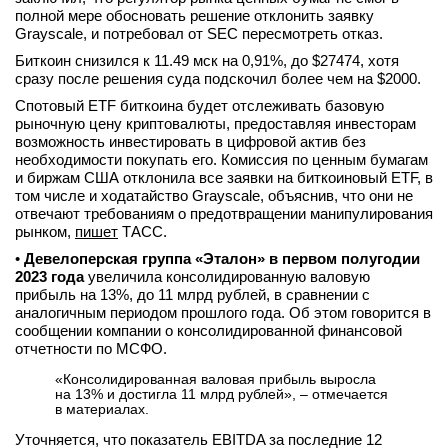
полной мере обосновать решение отклонить заявку
Grayscale, и потребовал от SEC пересмотреть отказ.
Биткоин снизился к 11.49 мск на 0,91%, до $27474, хотя
сразу после решения суда подскочил более чем на $2000.
Спотовый ETF биткоина будет отслеживать базовую
рыночную цену криптовалюты, предоставляя инвесторам
возможность инвестировать в цифровой актив без
необходимости покупать его. Комиссия по ценным бумагам
и биржам США отклонила все заявки на биткоиновый ETF, в
том числе и ходатайство Grayscale, объяснив, что они не
отвечают требованиям о предотвращении манипулирования
рынком,
пишет
ТАСС.
•
Девелоперская группа «Эталон» в первом полугодии
2023 года
увеличила консолидированную валовую
прибыль на 13%, до 11 млрд рублей, в сравнении с
аналогичным периодом прошлого года. Об этом говорится в
сообщении компании о консолидированной финансовой
отчетности по МСФО.
«Консолидированная валовая прибыль выросла
на 13% и достигла 11 млрд рублей», – отмечается
в материалах.
Уточняется, что показатель EBITDA за последние 12