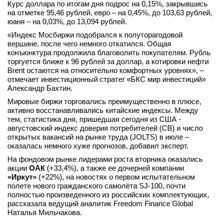
Курс доллара по итогам дня подрос на 0,15%, закрывшись
на отметке 95,46 рублей, евро – на 0,45%, до 103,63 рублей,
юаня – на 0,03%, до 13,094 рублей.
«Индекс Мосбиржи подобрался к полуторагодовой
вершине, после чего немного откатился. Общая
конъюнктура продолжила благоволить покупателям. Рубль
торгуется ближе к 96 рублей за доллар, а котировки нефти
Brent остаются на относительно комфортных уровнях», –
отмечает инвестиционный стратег «БКС мир инвестиций»
Александр Бахтин.
Мировые биржи торговались преимущественно в плюсе,
активно восстанавливались китайские индексы. Между
тем, статистика дня, пришедшая сегодня из США -
августовский индекс доверия потребителей (CB) и число
открытых вакансий на рынке труда (JOLTS) в июле –
оказалась немного хуже прогнозов, добавил эксперт.
На фондовом рынке лидерами роста вторника оказались
акции
ОАК
(+33,4%), а также ее дочерней компании
«Иркут»
(+22%), на новостях о первом испытательном
полете нового гражданского самолёта SJ-100, почти
полностью произведенного из российских комплектующих,
рассказала ведущий аналитик Freedom Finance Global
Наталья Мильчакова.