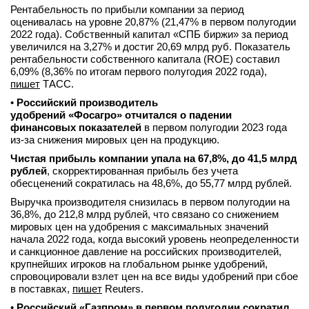
Рентабельность по прибыли компании за период
оценивалась на уровне 20,87% (21,47% в первом полугодии
2022 года). Собственный капитал «СПБ биржи» за период
увеличился на 3,27% и достиг 20,69 млрд руб. Показатель
рентабельности собственного капитала (ROE) составил
6,09% (8,36% по итогам первого полугодия 2022 года),
пишет
ТАСС.
•
Российский производитель
удобрений «
Фосагро» отчитался о падении
финансовых показателей
в первом полугодии 2023 года
из-за снижения мировых цен на продукцию.
Чистая прибыль компании упала на 67,8%, до 41,5 млрд
рублей
, скорректированная прибыль без учета
обесценений сократилась на 48,6%, до 55,77 млрд рублей.
Выручка производителя снизилась в первом полугодии на
36,8%, до 212,8 млрд рублей, что связано со снижением
мировых цен на удобрения с максимальных значений
начала 2022 года, когда высокий уровень неопределенности
и санкционное давление на российских производителей,
крупнейших игроков на глобальном рынке удобрений,
спровоцировали взлет цен на все виды удобрений при сбое
в поставках,
пишет
Reuters.
•
Российский «Газпром» в первом полугодии сократил