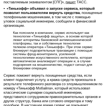
поставляемым эквивалентом [СПГ]»,
пишет
ТАСС.
•
«Тинькофф» объявил о запуске сервиса, который
позволит пользователям вернуть средства
, похищенные
телефонными мошенниками, в том числе с помощью
уловок социальной инженерии, сообщили в финансовой
организации.
Как пояснили в компании, сервис использует как
технологии «Тинькофф защиты», в основе которой
лежат алгоритмы банковской антимошеннической
платформы, так и собственные технологии
телеком-оператора «Тинькофф». При этом сервис
блокирует подозрительные транзакции с помощью
системы фрод-мониторинга, усиленной
технологиями искусственного интеллекта, которая
автоматически анализирует операции и, в случае
подозрения на мошенничество, подаст сигнал для
блокировки операции.
Сервис поможет вернуть похищенные средства, если
клиент подключил услугу, а кража средств произошла в
результате телефонного разговора со злоумышленником по
номеру «Тинькофф Мобайла», который использовал
классические сценарии социальной инженерии,
представился сотрудником правоохранительных органов и
других структур, банка или сотового оператора и тому
подобное. В настоящее время сервис не покрывает