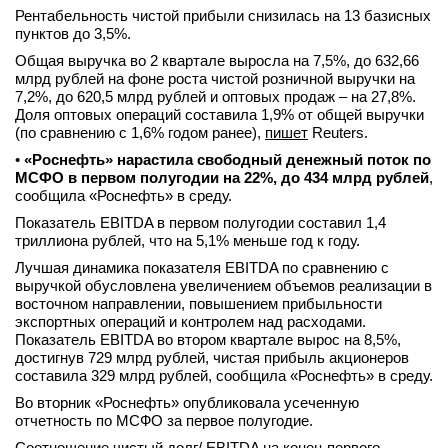
Рентабельность чистой прибыли снизилась на 13 базисных
пунктов до 3,5%.
Общая выручка во 2 квартале выросла на 7,5%, до 632,66
млрд рублей на фоне роста чистой розничной выручки на
7,2%, до 620,5 млрд рублей и оптовых продаж – на 27,8%.
Доля оптовых операций составила 1,9% от общей выручки
(по сравнению с 1,6% годом ранее),
пишет
Reuters.
•
«Роснефть» нарастила свободный денежный поток по
МСФО в первом полугодии на 22%, до 434 млрд рублей
,
сообщила «Роснефть» в среду.
Показатель EBITDA в первом полугодии составил 1,4
триллиона рублей, что на 5,1% меньше год к году.
Лучшая динамика показателя EBITDA по сравнению с
выручкой обусловлена увеличением объемов реализации в
восточном направлении, повышением прибыльности
экспортных операций и контролем над расходами.
Показатель EBITDA во втором квартале вырос на 8,5%,
достигнув 729 млрд рублей, чистая прибыль акционеров
составила 329 млрд рублей, сообщила «Роснефть» в среду.
Во вторник «Роснефть» опубликовала усеченную
отчетность по МСФО за первое полугодие.
Соотношение чистый долг/ EBITDA на конец первого