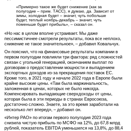
«Примерно такое же будет снижение (как за
полугодие – прим. ТАСС), я думаю, да. Зависит от
зимы, холодная будет – значит, чуть побольше
будет, теплый ноябрь-декабрь – значит, чуть
поменьше будет прибыль», – сказал он.
«Но нас в целом вполне устраивает. Мы даже
пессимистичнее смотрели результаты, пока все неплохо,
снижение не такое значительное», – добавил Ковальчук.
Он пояснил, что на финансовые результаты компании в
первом полугодии повлияли три фактора: ряд сложностей
связан с угольной генерацией, окончанием выплат по
договорам о предоставлении мощности и выпадением
экспортных доходов из-за прекращения поставок ЕС.
Кроме того, в 2021 году и начале 2022 года в Европе были
крайне высокие цены. «Там была маржинальность,
заложенная в ценах, которых не было никогда.
Компенсировать выпадающие сверхдоходы от цены,
которая была в эти периоды в странах Евросоюза,
достаточно сложно. Знаете, за это время заработали на
несколько лет вперед», – добавил он.
«Интер РАО» по итогам первого полугодия 2023 года
снизила чистую прибыль по МСФО на 12%, до 67,8 млрд
рублей, показатель EBITDA уменьшился на 13,8%, до 88,4