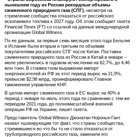
нынешнем году из России рекордные объемы
сжиженного природного газа (СПГ)
, несмотря на
стремление сообщества отказаться от российского
ископаемого топлива к 2027 году. Об этом сообщает газета
Financial Times (FT) со ссылкой на данные международной
организации Global Witness.
По ее данным, за первые семь месяцев этого года Бельгия
и Испания были вторым и третьим по объемам
покупателями российского СПГ после Китая. Поставки
сжиженного природного газа из России в Китай в январе –
июле увеличились в годовом исчислении на 62,7%, до 4,46
млн тонн. В стоимостном выражении импорт
энергоносителей из РФ за этот период вырос на 21,9%,
превысив $2,98 млрд, проинформировало Главное
таможенное управление КНР.
В целом импорт сжиженного газа в ЕС вырос на 40% в
период с января по июль этого года по сравнению с тем же
периодом 2021 года, до полномасштабной военной
операции РФ на Украине, пишет газета.
Представитель Global Witness Джонатан Норонья-Гант
назвал «шокирующим тот факт, что страны сообщества,
стремившиеся во что бы то ни стало отказаться от
трубопроводного российского газа, заменили его