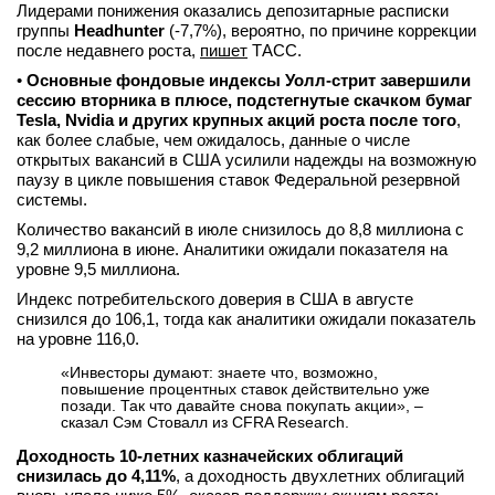
Лидерами понижения оказались депозитарные расписки
группы
Headhunter
(-7,7%), вероятно, по причине коррекции
после недавнего роста,
пишет
ТАСС.
•
Основные фондовые индексы Уолл-стрит завершили
сессию вторника в плюсе, подстегнутые скачком бумаг
Tesla, Nvidia и других крупных акций роста после того
,
как более слабые, чем ожидалось, данные о числе
открытых вакансий в США усилили надежды на возможную
паузу в цикле повышения ставок Федеральной резервной
системы.
Количество вакансий в июле снизилось до 8,8 миллиона с
9,2 миллиона в июне. Аналитики ожидали показателя на
уровне 9,5 миллиона.
Индекс потребительского доверия в США в августе
снизился до 106,1, тогда как аналитики ожидали показатель
на уровне 116,0.
«Инвесторы думают: знаете что, возможно,
повышение процентных ставок действительно уже
позади. Так что давайте снова покупать акции», –
сказал Сэм Стовалл из CFRA Research.
Доходность 10-летних казначейских облигаций
снизилась до 4,11%
, а доходность двухлетних облигаций