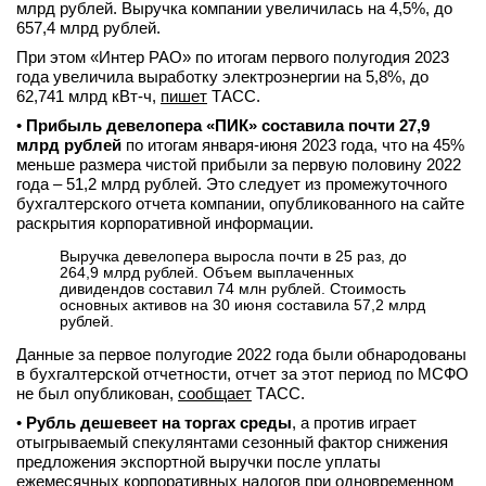
млрд рублей. Выручка компании увеличилась на 4,5%, до
657,4 млрд рублей.
При этом «Интер РАО» по итогам первого полугодия 2023
года увеличила выработку электроэнергии на 5,8%, до
62,741 млрд кВт-ч,
пишет
ТАСС.
•
Прибыль девелопера «ПИК» составила почти 27,9
млрд рублей
по итогам января-июня 2023 года, что на 45%
меньше размера чистой прибыли за первую половину 2022
года – 51,2 млрд рублей. Это следует из промежуточного
бухгалтерского отчета компании, опубликованного на сайте
раскрытия корпоративной информации.
Выручка девелопера выросла почти в 25 раз, до
264,9 млрд рублей. Объем выплаченных
дивидендов составил 74 млн рублей. Стоимость
основных активов на 30 июня составила 57,2 млрд
рублей.
Данные за первое полугодие 2022 года были обнародованы
в бухгалтерской отчетности, отчет за этот период по МСФО
не был опубликован,
сообщает
ТАСС.
•
Рубль дешевеет на торгах среды
, а против играет
отыгрываемый спекулянтами сезонный фактор снижения
предложения экспортной выручки после уплаты
ежемесячных корпоративных налогов при одновременном