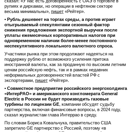
сказал: «У нас есть договоренность с ОАЭ о торговле в
рупиях и дирхамах, но операции в нефтяном секторе
весьма минимальны»,
пишет
«Рейтер».
•
Рубль дешевеет на торгах среды, а против играет
отыгрываемый спекулянтами сезонный фактор
снижения предложения экспортной выручки после
уплаты ежемесячных корпоративных налогов при
одновременном наличии более-менее постоянного
неспекулятивного локального валютного спроса.
Участники рынка при этом продолжают надеяться на
поддержку рублю от возможного усиления притока
иностранной валюты, как за проданную по высоким летним
ценам российскую нефть, так и в рамках недавних
неформальных договоренностей властей РФ с
экспортерами,
пишет
«Рейтер».
•
Совместное предприятие российского энергохолдинга
«ИнтерРАО» и американского конгломерата General
Electric в России не будет производить газовые
турбины по лицензии GE
, компании обсудят судьбу
партнерства, включая финансовые вопросы, в 2024 году,
сказал журналистам глава Интеррао в среду.
По словам Бориса Ковальчука, правительство США
запретило GE партнерство с Россией, поэтому «в