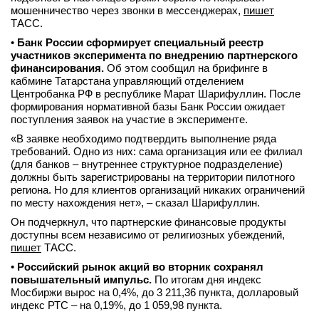
мошенничество через звонки в мессенджерах,
пишет
ТАСС.
•
Банк России сформирует специальный реестр
участников эксперимента по внедрению партнерского
финансирования.
Об этом сообщил на брифинге в
кабмине Татарстана управляющий отделением
Центробанка РФ в республике Марат Шарифуллин. После
формирования нормативной базы Банк России ожидает
поступления заявок на участие в эксперименте.
«В заявке необходимо подтвердить выполнение ряда
требований. Одно из них: сама организация или ее филиал
(для банков – внутреннее структурное подразделение)
должны быть зарегистрированы на территории пилотного
региона. Но для клиентов организаций никаких ограничений
по месту нахождения нет», – сказал Шарифуллин.
Он подчеркнул, что партнерские финансовые продукты
доступны всем независимо от религиозных убеждений,
пишет
ТАСС.
•
Российский рынок акций во вторник сохранял
повышательный импульс.
По итогам дня индекс
Мосбиржи вырос на 0,4%, до 3 211,36 пункта, долларовый
индекс РТС – на 0,19%, до 1 059,98 пункта.