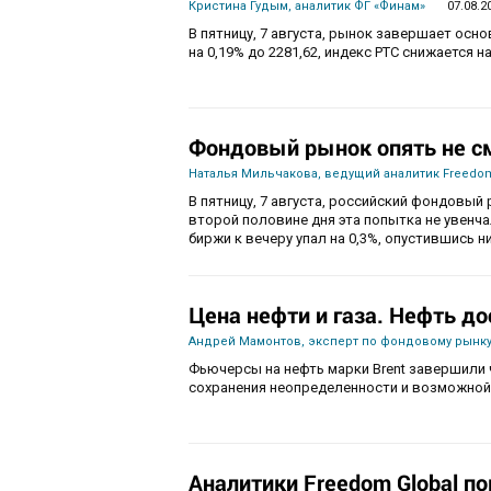
Кристина Гудым, аналитик ФГ «Финам»
07.08.2
В пятницу, 7 августа, рынок завершает осн
на 0,19% до 2281,62, индекс РТС снижается на
Фондовый рынок опять не с
Наталья Мильчакова, ведущий аналитик Freedom
В пятницу, 7 августа, российский фондовый 
второй половине дня эта попытка не увенч
биржи к вечеру упал на 0,3%, опустившись ни
Цена нефти и газа. Нефть до
Андрей Мамонтов, эксперт по фондовому рынку
Фьючерсы на нефть марки Brent завершили 
сохранения неопределенности и возможной
Аналитики Freedom Global п