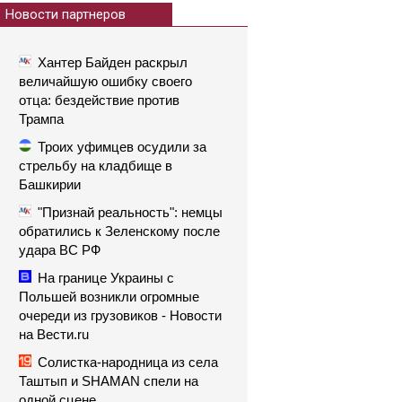
Новости партнеров
Хантер Байден раскрыл
величайшую ошибку своего
отца: бездействие против
Трампа
Троих уфимцев осудили за
стрельбу на кладбище в
Башкирии
"Признай реальность": немцы
обратились к Зеленскому после
удара ВС РФ
На границе Украины с
Польшей возникли огромные
очереди из грузовиков - Новости
на Вести.ru
Солистка-народница из села
Таштып и SHAMAN спели на
одной сцене