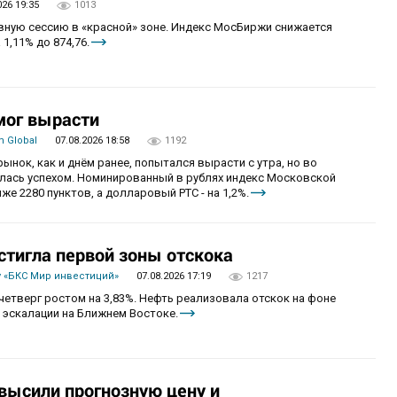
026 19:35
1013
овную сессию в «красной» зоне. Индекс МосБиржи снижается
 1,11% до 874,76.
мог вырасти
 Global
07.08.2026 18:58
1192
рынок, как и днём ранее, попытался вырасти с утра, но во
алась успехом. Номинированный в рублях индекс Московской
же 2280 пунктов, а долларовый РТС - на 1,2%.
стигла первой зоны отскока
 «БКС Мир инвестиций»
07.08.2026 17:19
1217
четверг ростом на 3,83%. Нефть реализовала отскок на фоне
 эскалации на Ближнем Востоке.
овысили прогнозную цену и