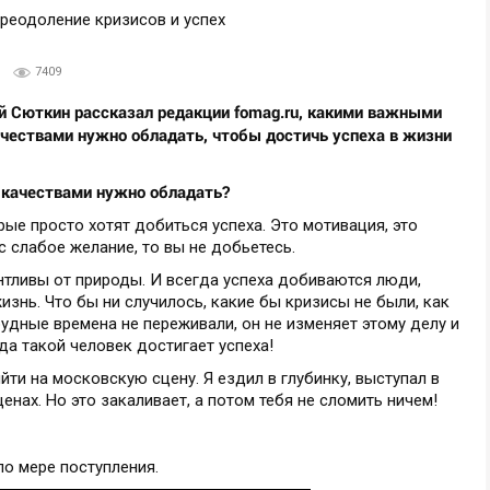
7409
й Сюткин рассказал редакции fomag.ru, какими важными
чествами нужно обладать, чтобы достичь успеха в жизни
 качествами нужно обладать?
ые просто хотят добиться успеха. Это мотивация, это
ас слабое желание, то вы не добьетесь.
тливы от природы. И всегда успеха добиваются люди,
знь. Что бы ни случилось, какие бы кризисы не были, как
рудные времена не переживали, он не изменяет этому делу и
да такой человек достигает успеха!
ти на московскую сцену. Я ездил в глубинку, выступал в
ценах. Но это закаливает, а потом тебя не сломить ничем!
по мере поступления.