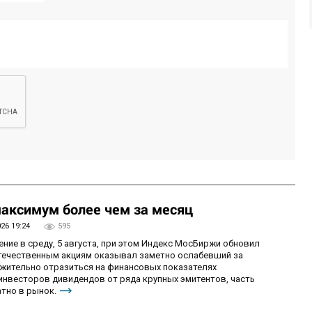
аксимум более чем за месяц
026 19:24
595
ие в среду, 5 августа, при этом Индекс МосБиржи обновил
отечественным акциям оказывал заметно ослабевший за
ожительно отразиться на финансовых показателях
 инвесторов дивидендов от ряда крупных эмитентов, часть
тно в рынок.