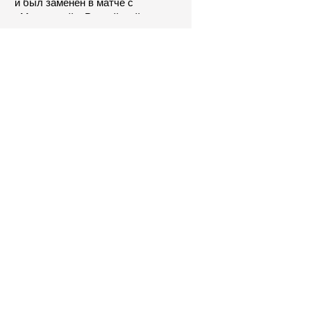
и был заменён в матче с
«Мальоркой». Российский
вратарь уступил место Шевалье
в перерыве
Почему миллионы людей
мечтают получить российский
паспорт