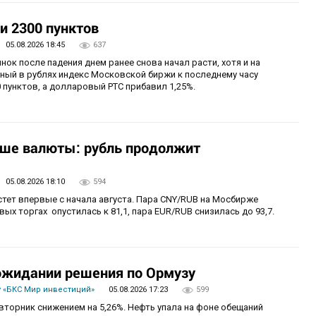
и 2300 пунктов
05.08.2026 18:45
637
нок после падения днем ранее снова начал расти, хотя и на
ный в рублях индекс Московской биржи к последнему часу
 пунктов, а долларовый РТС прибавил 1,25%.
ьше валюты: рубль продолжит
05.08.2026 18:10
594
стет впервые с начала августа. Пара CNY/RUB на Мосбирже
ых торгах опустилась к 81,1, пара EUR/RUB снизилась до 93,7.
 ожидании решения по Ормузу
 «БКС Мир инвестиций»
05.08.2026 17:23
599
вторник снижением на 5,26%. Нефть упала на фоне обещаний