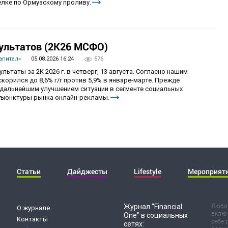
лке по Ормузскому проливу.
ультатов (2К26 МСФО)
апитал»
05.08.2026 16:24
576
ьтаты за 2К 2026 г. в четверг, 13 августа. Согласно нашим
корился до 8,6% г/г против 5,9% в январе-марте. Прежде
с дальнейшим улучшением ситуации в сегменте социальных
нъюнктуры рынка онлайн-рекламы.
Статьи
Дайджесты
Lifestyle
Мероприят
Журнал “Financial
Любог
О журнале
включ
One” в социальных
Контакты
себе 
сетях: