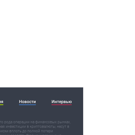
ия
Новости
Интервью
о рода операции на финансовых рынках,
ая инвестиции в криптовалюты, несут в
риски вплоть до полной потери