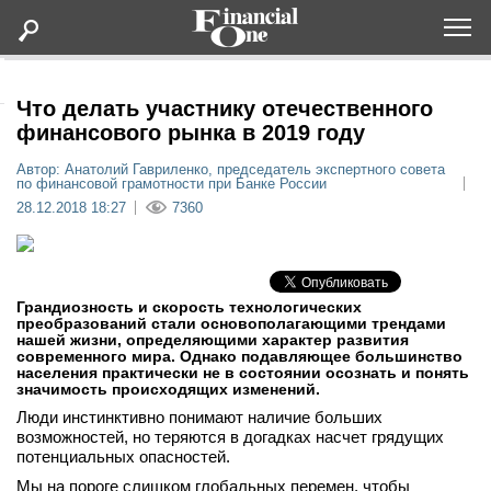
Оформить подписку
Что делать участнику отечественного
финансового рынка в 2019 году
Статьи
Автор: Анатолий Гавриленко, председатель экспертного совета
по финансовой грамотности при Банке России
28.12.2018 18:27
7360
Дайджесты
Lifestyle
Грандиозность и скорость технологических
преобразований стали основополагающими трендами
Мероприятия
нашей жизни, определяющими характер развития
современного мира. Однако подавляющее большинство
населения практически не в состоянии осознать и понять
значимость происходящих изменений.
Новости
Люди инстинктивно понимают наличие больших
возможностей, но теряются в догадках насчет грядущих
Интервью
потенциальных опасностей.
Мы на пороге слишком глобальных перемен, чтобы