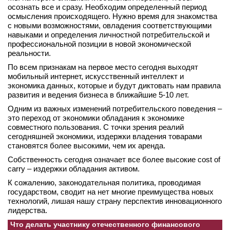
осознать все и сразу. Необходим определенный период
вконтакте
осмысления происходящего. Нужно время для знакомства
телеграм
с новыми возможностями, овладения соответствующими
навыками и определения личностной потребительской и
профессиональной позиции в новой экономической
Стать автором
реальности.
Вход
По всем признакам на первое место сегодня выходят
мобильный интернет, искусственный интеллект и
экономика данных, которые и будут диктовать нам правила
развития и ведения бизнеса в ближайшие 5-10 лет.
Одним из важных изменений потребительского поведения –
это переход от экономики обладания к экономике
совместного пользования. С точки зрения реалий
сегодняшней экономики, издержки владения товарами
становятся более высокими, чем их аренда.
Собственность сегодня означает все более высокие cost of
carry – издержки обладания активом.
К сожалению, законодательная политика, проводимая
государством, сводит на нет многие преимущества новых
технологий, лишая нашу страну перспектив инновационного
лидерства.
Что делать участнику отечественного финансового