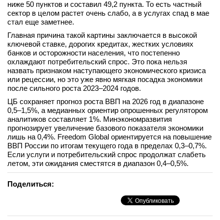
ниже 50 пунктов и составил 49,2 пункта. То есть частный
вконтакте
сектор в целом растет очень слабо, а в услугах спад в мае
телеграм
стал еще заметнее.
Главная причина такой картины заключается в высокой
Стать автором
ключевой ставке, дорогих кредитах, жестких условиях
банков и осторожности населения, что постепенно
Вход
охлаждают потребительский спрос. Это пока нельзя
назвать признаком наступающего экономического кризиса
или рецессии, но это уже явно мягкая посадка экономики
после сильного роста 2023–2024 годов.
ЦБ сохраняет прогноз роста ВВП на 2026 год в диапазоне
0,5–1,5%, а медианных ориентир опрошенных регулятором
аналитиков составляет 1%. Минэкономразвития
прогнозирует увеличение базового показателя экономики
лишь на 0,4%. Freedom Global ориентируется на повышение
ВВП России по итогам текущего года в пределах 0,3–0,7%.
Если услуги и потребительский спрос продолжат слабеть
летом, эти ожидания сместятся в диапазон 0,4–0,5%.
Поделиться: