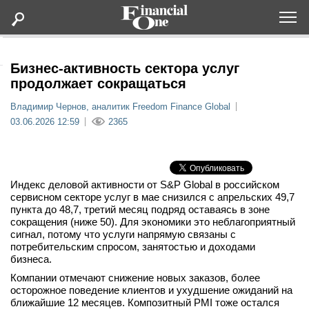
Оформить подписку
Бизнес-активность сектора услуг
продолжает сокращаться
Статьи
Владимир Чернов, аналитик Freedom Finance Global
03.06.2026 12:59
2365
Дайджесты
Lifestyle
Индекс деловой активности от S&P Global в российском
сервисном секторе услуг в мае снизился с апрельских 49,7
пункта до 48,7, третий месяц подряд оставаясь в зоне
Мероприятия
сокращения (ниже 50). Для экономики это неблагоприятный
сигнал, потому что услуги напрямую связаны с
Новости
потребительским спросом, занятостью и доходами
бизнеса.
Компании отмечают снижение новых заказов, более
Интервью
осторожное поведение клиентов и ухудшение ожиданий на
ближайшие 12 месяцев. Композитный PMI тоже остался