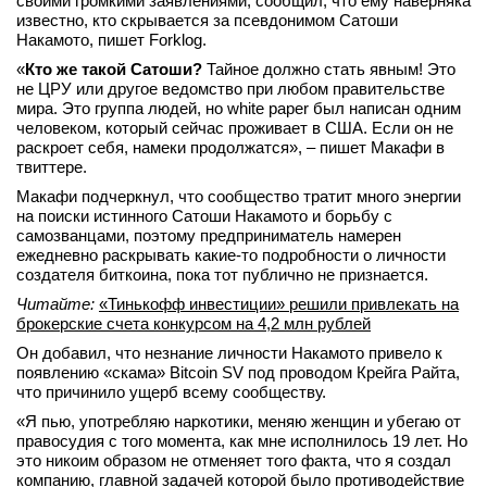
своими громкими заявлениями, сообщил, что ему наверняка
известно, кто скрывается за псевдонимом Сатоши
вконтакте
Накамото, пишет Forklog.
телеграм
«
Кто же такой Сатоши?
Тайное должно стать явным! Это
не ЦРУ или другое ведомство при любом правительстве
Стать автором
мира. Это группа людей, но white paper был написан одним
человеком, который сейчас проживает в США. Если он не
Вход
раскроет себя, намеки продолжатся», – пишет Макафи в
твиттере.
Макафи подчеркнул, что сообщество тратит много энергии
на поиски истинного Сатоши Накамото и борьбу с
самозванцами, поэтому предприниматель намерен
ежедневно раскрывать какие-то подробности о личности
создателя биткоина, пока тот публично не признается.
Читайте:
«Тинькофф инвестиции» решили привлекать на
брокерские счета конкурсом на 4,2 млн рублей
Он добавил, что незнание личности Накамото привело к
появлению «скама» Bitcoin SV под проводом Крейга Райта,
что причинило ущерб всему сообществу.
«Я пью, употребляю наркотики, меняю женщин и убегаю от
правосудия с того момента, как мне исполнилось 19 лет. Но
это никоим образом не отменяет того факта, что я создал
компанию, главной задачей которой было противодействие