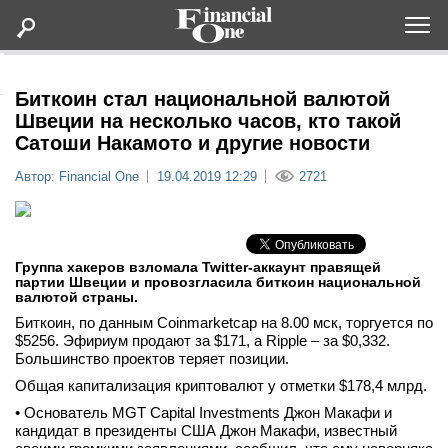
Оформить подписку
Биткоин стал национальной валютой
Швеции на несколько часов, кто такой
Сатоши Накамото и другие новости
Статьи
Автор: Financial One
19.04.2019 12:29
2721
Дайджесты
Lifestyle
Группа хакеров взломала Twitter-аккаунт правящей
партии Швеции и провозгласила биткоин национальной
валютой страны.
Мероприятия
Биткоин, по данным Coinmarketcap на 8.00 мск, торгуется по
$5256. Эфириум продают за $171, а Ripple – за $0,332.
Новости
Большинство проектов теряет позиции.
Общая капитализация криптовалют у отметки $178,4 млрд.
Интервью
• Основатель MGT Capital Investments Джон Макафи и
кандидат в президенты США Джон Макафи, известный