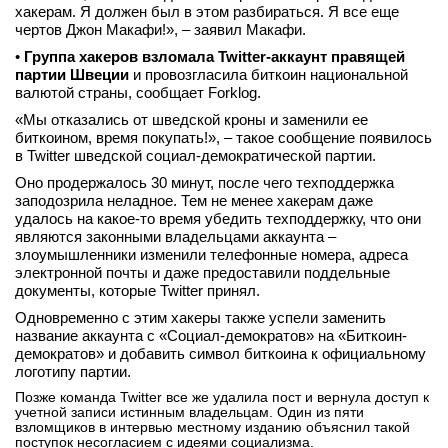
хакерам. Я должен был в этом разбираться. Я все еще
чертов Джон Макафи!», – заявил Макафи.
•
Группа хакеров взломала Twitter-аккаунт правящей
партии Швеции
и провозгласила биткоин национальной
валютой страны, сообщает Forklog.
«Мы отказались от шведской кроны и заменили ее
биткоином, время покупать!», – такое сообщение появилось
в Twitter шведской социал-демократической партии.
Оно продержалось 30 минут, после чего техподдержка
заподозрила неладное. Тем не менее хакерам даже
удалось на какое-то время убедить техподдержку, что они
являются законными владельцами аккаунта –
злоумышленники изменили телефонные номера, адреса
электронной почты и даже предоставили поддельные
документы, которые Twitter принял.
Одновременно с этим хакеры также успели заменить
название аккаунта с «Социал-демократов» на «Биткоин-
демократов» и добавить символ биткоина к официальному
логотипу партии.
Позже команда Twitter все же удалила пост и вернула доступ к
учетной записи истинным владельцам. Один из пяти
взломщиков в интервью местному изданию объяснил такой
поступок несогласием с идеями социализма.