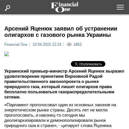
Оформить подписку
Арсений Яценюк заявил об устранении
олигархов с газового рынка Украины
Статьи
Financial One
10.04.2015 12:24
1862
Дайджесты
Украинский премьер-министр Арсений Яценюк выразил
Lifestyle
удовлетворение принятием Верховной Радой
правительственного законопроекта о рынке
природного газа, который лишит олигархов права
Мероприятия
бесплатно пользоваться газораспределительными
сетями.
Новости
«Парламент проголосовал один из основных законов на
энергетическом рынке страны. Десять лет не могли
проголосовать, и наконец-то сегодня мы
Интервью
деолигархизировали и демонополизировали рынок
природного газа в стране», - цитирует слова Яценюка