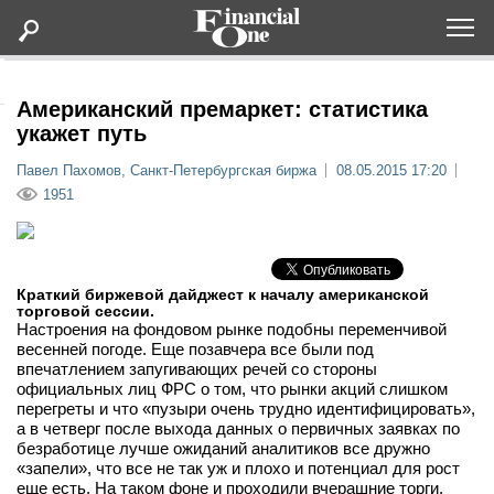
Оформить подписку
Американский премаркет: статистика
укажет путь
Статьи
Павел Пахомов, Санкт-Петербургская биржа
08.05.2015 17:20
1951
Дайджесты
Lifestyle
Краткий биржевой дайджест к началу американской
торговой сессии.
Настроения на фондовом рынке подобны переменчивой
Мероприятия
весенней погоде. Еще позавчера все были под
впечатлением запугивающих речей со стороны
официальных лиц ФРС о том, что рынки акций слишком
Новости
перегреты и что «пузыри очень трудно идентифицировать»,
а в четверг после выхода данных о первичных заявках по
безработице лучше ожиданий аналитиков все дружно
Интервью
«запели», что все не так уж и плохо и потенциал для рост
еще есть. На таком фоне и проходили вчерашние торги.