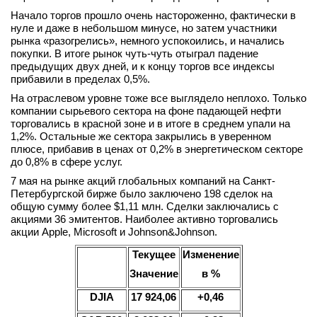
Начало торгов прошло очень настороженно, фактически в
вконтакте
телеграм
нуле и даже в небольшом минусе, но затем участники
рынка «разогрелись», немного успокоились, и начались
покупки. В итоге рынок чуть-чуть отыграл падение
Стать автором
предыдущих двух дней, и к концу торгов все индексы
прибавили в пределах 0,5%.
Вход
На отраслевом уровне тоже все выглядело неплохо. Только
компании сырьевого сектора на фоне падающей нефти
торговались в красной зоне и в итоге в среднем упали на
1,2%. Остальные же сектора закрылись в уверенном
плюсе, прибавив в ценах от 0,2% в энергетическом секторе
до 0,8% в сфере услуг.
7 мая на рынке акций глобальных компаний на Санкт-
Петербургской бирже было заключено 198 сделок на
общую сумму более $1,11 млн. Сделки заключались с
акциями 36 эмитентов. Наиболее активно торговались
акции Apple, Microsoft и Johnson&Johnson.
Текущее
Изменение
Значение
в %
DJIA
1
7 924
,
06
+
0,
46