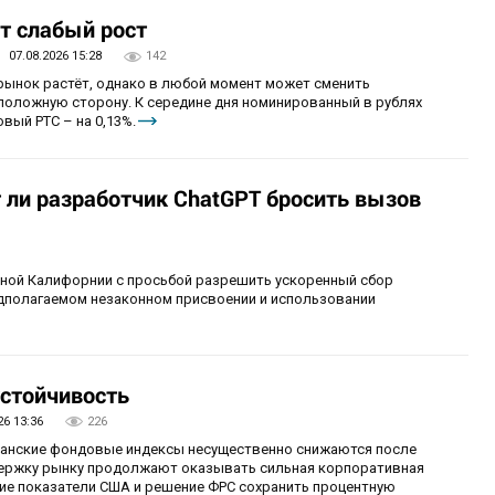
т слабый рост
07.08.2026 15:28
142
 рынок растёт, однако в любой момент может сменить
положную сторону. К середине дня номинированный в рублях
вый РТС – на 0,13%.
т ли разработчик ChatGPT бросить вызов
рной Калифорнии с просьбой разрешить ускоренный сбор
едполагаемом незаконном присвоении и использовании
стойчивость
26 13:36
226
иканские фондовые индексы несущественно снижаются после
ержку рынку продолжают оказывать сильная корпоративная
ие показатели США и решение ФРС сохранить процентную