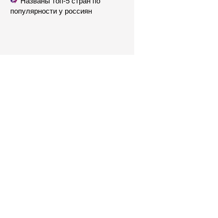
Названы топ-5 стран по
популярности у россиян