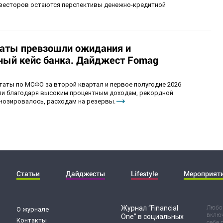
инвесторов остаются перспективы денежно-кредитной
таты превзошли ожидания и
ый кейс банка. Дайджест Fomag
аты по МСФО за второй квартал и первое полугодие 2026
ыли благодаря высоким процентным доходам, рекордной
гнозировалось, расходам на резервы.
Статьи
Дайджесты
Lifestyle
Мероприят
Журнал “Financial
Любог
О журнале
включ
One” в социальных
Контакты
себе 