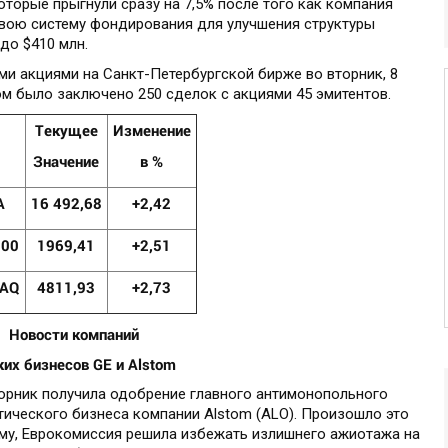
оторые прыгнули сразу на 7,5% после того как компания
свою систему фондирования для улучшения структуры
до $410 млн.
и акциями на Санкт-Петербургской бирже во вторник, 8
том было заключено 250 сделок с акциями 45 эмитентов.
Текущее
Изменение
Значение
в %
A
1
6
492,68
+
2,42
00
1
9
69,41
+
2,51
AQ
4
811,93
+
2,73
Новости компаний
ких бизнесов GE и Alstom
 вторник получила одобрение главного антимонопольного
тического бизнеса компании Alstom (ALO). Произошло это
му, Еврокомиссия решила избежать излишнего ажиотажа на