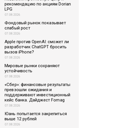
рекомендацию по акциям Dorian
LPG
07.08.2026
Фондовый рынок показывает
слабый рост
07.08.2026
Apple против OpenAI: сможет ли
разработчик ChatGPT бросить
вызов iPhone?
07.08.2026
Мировые рынки сохраняют
устойчивость
07.08.2026
«Сбер»: финансовые результаты
превзошли ожидания и
поддерживают инвестиционный
кейс банка. Дайджест Fomag
07.08.2026
Юань попытается закрепиться
выше 12 рублей
07.08.2026