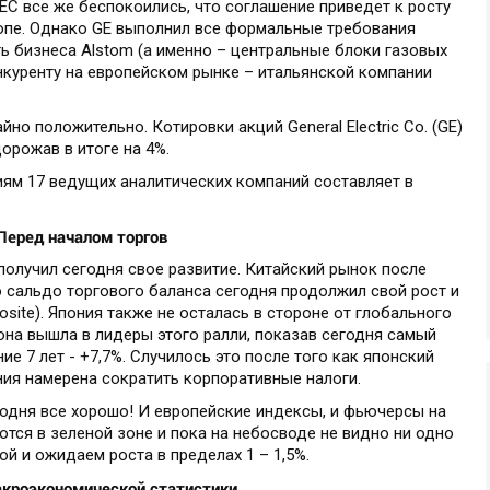
 ЕС все же беспокоились, что соглашение приведет к росту
ропе. Однако GE выполнил все формальные требования
ть бизнеса Alstom (а именно – центральные блоки газовых
нкуренту на европейском рынке – итальянской компании
но положительно. Котировки акций General Electric Co. (GE)
дорожав в итоге на 4%.
иям 17 ведущих аналитических компаний составляет в
Перед началом торгов
получил сегодня свое развитие. Китайский рынок после
 сальдо торгового баланса сегодня продолжил свой рост и
site). Япония также не осталась в стороне от глобального
 она вышла в лидеры этого ралли, показав сегодня самый
е 7 лет - +7,7%. Случилось это после того как японский
ния намерена сократить корпоративные налоги.
годня все хорошо! И европейские индексы, и фьючерсы на
тся в зеленой зоне и пока на небосводе не видно ни одно
ой и ожидаем роста в пределах 1 – 1,5%.
кроэкономической статистики