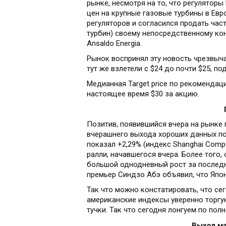
рынке, несмотря на то, что регуляторы
цен на крупные газовые турбины в Ев
регуляторов и согласился продать час
турбин) своему непосредственному ко
Ansaldo Energia.
Рынок воспринял эту новость чрезвычай
тут же взлетели с $24 до почти $25, по
Медианная Target price по рекомендац
настоящее время $30 за акцию.
Позитив, появившийся вчера на рынке 
вчерашнего выхода хороших данных по
показал +2,29% (индекс Shanghai Compo
ралли, начавшегося вчера. Более того,
большой однодневный рост за последни
премьер Синдзо Абэ объявил, что Япо
Так что можно констатировать, что се
американские индексы уверенно торгую
тучки. Так что сегодня лонгуем по полн
Выход ма