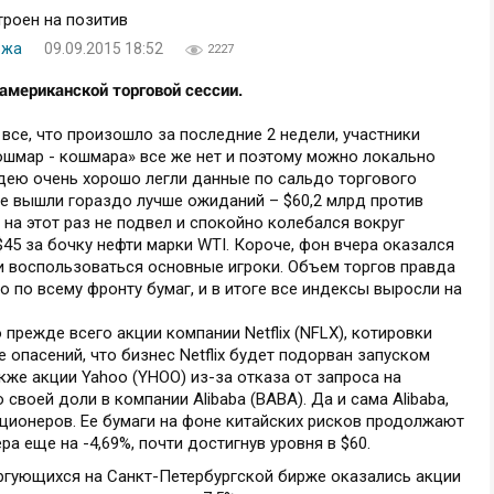
ржа
09.09.2015 18:52
2227
американской торговой сессии.
 все, что произошло за последние 2 недели, участники
ошмар - кошмара» все же нет и поэтому можно локально
идею очень хорошо легли данные по сальдо торгового
ые вышли гораздо лучше ожиданий – $60,2 млрд против
 на этот раз не подвел и спокойно колебался вокруг
$45 за бочку нефти марки WTI. Короче, фон вчера оказался
и воспользоваться основные игроки. Объем торгов правда
о по всему фронту бумаг, и в итоге все индексы выросли на
 прежде всего акции компании Netflix (NFLX), котировки
 опасений, что бизнес Netflix будет подорван запуском
кже акции Yahoo (YHOO) из-за отказа от запроса на
воей доли в компании Alibaba (BABA). Да и сама Alibaba,
кционеров. Ее бумаги на фоне китайских рисков продолжают
ра еще на -4,69%, почти достигнув уровня в $60.
оргующихся на Санкт-Петербургской бирже оказались акции