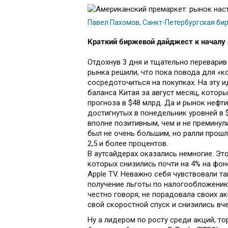
Павел Пахомов, Санкт-Петербургская би
Краткий биржевой дайджест к началу 
Отдохнув 3 дня и тщательно переварив
рынка решили, что пока повода для «к
сосредоточиться на покупках. На эту 
баланса Китая за август месяц, котор
прогноза в $48 млрд. Да и рынок нефти
достигнутых в понедельник уровней в 
вполне позитивным, чем и не преминул
был не очень большим, но ралли прошл
2,5 и более процентов.
В аутсайдерах оказались немногие. Это
которых снизились почти на 4% на фоне
Apple TV. Неважно себя чувствовали та
получение льготы по налогообложению с
честно говоря, не порадовала своих а
свой скоростной спуск и снизились вче
Ну а лидером по росту среди акций, т