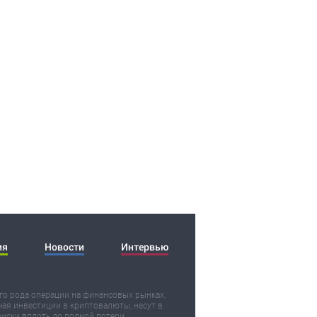
ия
Новости
Интервью
о рода операции на финансовых рынках,
ая инвестиции в криптовалюты, несут в
риски вплоть до полной потери