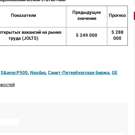
Предыдущее
Показатели
Прогноз
значение
открытых вакансий на рынке
5 288
5 249 000
труда (JOLTS)
000
,
S&amp;P500
,
Nasdaq
,
Санкт-Петербургская биржа
,
GE
овостей