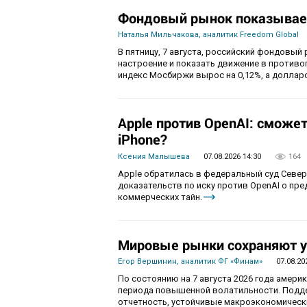
Фондовый рынок показывае
Наталья Мильчакова, аналитик Freedom Global
В пятницу, 7 августа, российский фондовый
настроение и показать движение в противо
индекс Мосбиржи вырос на 0,12%, а долларо
Apple против OpenAI: сможе
iPhone?
Ксения Малышева
07.08.2026 14:30
164
Apple обратилась в федеральный суд Севе
доказательств по иску против OpenAI о пр
коммерческих тайн.
Мировые рынки сохраняют у
Егор Вершинин, аналитик ФГ «Финам»
07.08.20
По состоянию на 7 августа 2026 года амер
периода повышенной волатильности. Подд
отчетность, устойчивые макроэкономическ