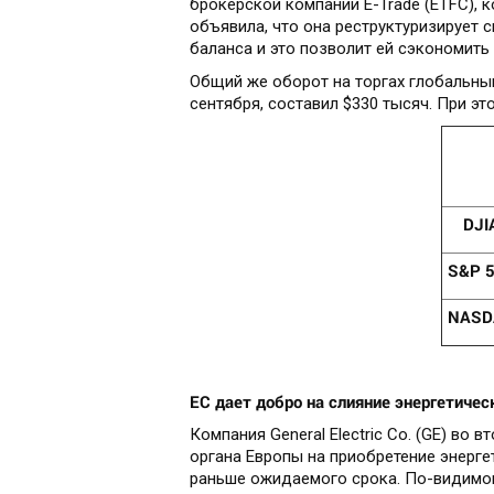
брокерской компании E-Trade (ETFC), к
объявила, что она реструктуризирует 
баланса и это позволит ей сэкономить 
Общий же оборот на торгах глобальным
сентября, составил $330 тысяч. При э
DJI
S
&
P
5
NASD
ЕС дает добро на слияние энергетичес
Компания General Electric Co. (GE) во
органа Европы на приобретение энерге
раньше ожидаемого срока. По-видимо