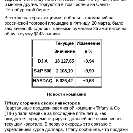
и многие другие, торгуются в том числе и на Санкт-
Петербургской бирже.
Всего же на торгах акциями глобальных компаний на
российской торговой площадке в пятницу, 20 марта, было
заключено 95 сделок с ценными бумагами 26 эмитентов на
общую сумму $143 тысячи.
Текущее
Изменение
Значение
в %
DJIA
18
127
,
65
+
0,
94
S
&
P
500
2 108,10
+
0
,90
NASDAQ
5 026,42
+
0
,68
Новости компаний
Tiffany огорчила своих инвесторов
Квартальные продажи ювелирной компании Tiffany & Co
(TIF) упали впервые за последние пять лет и, как
ожидается, продемонстрируют дальнейшее снижение и в
текущем квартале. В первую очередь это связано с
укреплением курса доллара. Tiffany сообщила, что продажи