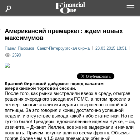
Оформить подписку
Американсий премаркет: ждем новых
максимумов
Статьи
Павел Пахомов, Санкт-Петербургская биржа
23.03.2015 18:51
2590
Дайджесты
Lifestyle
Краткий биржевой дайджест перед началом
американской торговой сессии.
После того, как рынки выстрелили вверх в среду, отыграв
Мероприятия
решения очередного заседания FOMC, а потом просели в
четверг, многие аналитики ждали совершенно спокойной
пятницы. За это говорил и конец достаточно успешной
Новости
недели, и отсутствие выхода какой-либо статистики. Но не
тут-то было! Трейдеры, вдохновленные идеями Чучхе, – ой,
извините, – Джанет Йеллен, все же не выдержали и начали
Интервью
покупать. Причем покупки шли по всему фронту. Объемы
торгов более чем в 1,5 раза превысили обычный