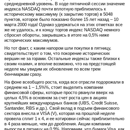
среднедневной уровень. В ходе пятничной сессии значение
вконтакте
индекса NASDAQ почти вплотную приблизилось к
телеграм
историческому максимуму (к закрытию торгов) в 5048
пунктов, которое было показано более 15 лет назад – 10
марта 2000 года! Однако удержаться на этих отметках все
Стать автором
же не удалось, и к концу торгов индекс NASDAQ немного
сбросил обороты, закрывшись в итоге на 0,5% ниже
Вход
исторических максимумов.
Но тот факт, с каким напором шли покупки в пятницу,
свидетельствует о том, что покорение исторических
вершин не за горами. Остальные индексы также близки к
своим «хаям», и вполне возможно, что на предстоящей
неделе мы увидим их обновление по всем трем
бенчмаркам сразу.
На фоне всеобщего роста, когда все отрасли подорожали в
среднем на 1 – 1,5%%, стоит выделить компании
финансовой сферы, которые просто рванули вверх на
целых 4,5% в основном за счет роста цен в акциях
крупнейших международных банков (UBS, Credit Suisse,
Santander, RBS и др.). Свой вклад в подъем финансового
сектора внесла и VISA (V), которая на прошлой неделе
провела сплит 1 к 4, и ее котировки сейчас приблизительно
в 4 раза меньше, чем до дробления. Акции компании
выросли в пятницу на 0,9%. Напомним, что бумаги Visa, как