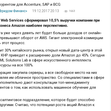
«Фридом Финанс»
19.12.2017 20:13
1663
 Web Services сформировал 10,5% выручки компании при
бизнеса Amazon наиболее перспективно.
та уже через девять лет будет больше доходов от онлайн-
а превышают оборот от AWS. Гигант электронной коммерции
 этот процесс.
ит 30% китайского рынка, открыл новый дата-центр в этой
 в КНР приведет к расширению доли Amazon до 45%. Сегодня
L Solutions Lab в сфере искусственного интеллекта.
сурсы на все 100%.
рация закупила серверы, а все свободное место на них
вляя им облачное пространство. Со специалистами в сфере
ополнительно дают консультации топ-менеджменту
ентов о том, как использовать машинное обучение для
салтинговое подразделение, которое будет способно
 другими. Считаю, что потенциал роста акций Amazon к