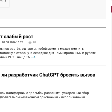
т слабый рост
07.08.2026 15:28
82
 рынок растёт, однако в любой момент может сменить
положную сторону. К середине дня номинированный в рублях
вый РТС – на 0,13%.
т ли разработчик ChatGPT бросить вызов
рной Калифорнии с просьбой разрешить ускоренный сбор
едполагаемом незаконном присвоении и использовании