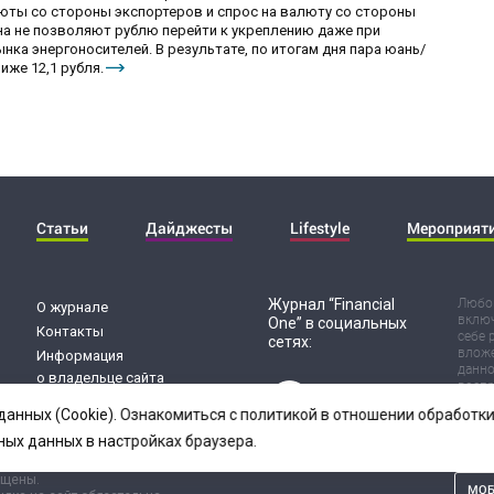
ты со стороны экспортеров и спрос на валюту со стороны
а не позволяют рублю перейти к укреплению даже при
ка энергоносителей. В результате, по итогам дня пара юань/
иже 12,1 рубля.
Статьи
Дайджесты
Lifestyle
Мероприят
Журнал “Financial
Любог
О журнале
включ
One” в социальных
Контакты
себе 
сетях:
вложе
Информация
данно
о владельце сайта
воспр
Обработка
Испол
данных (Cookie). Ознакомиться с политикой в отношении обработ
риск 
персональных данных
резул
ных данных в настройках браузера.
ищены.
МОБ