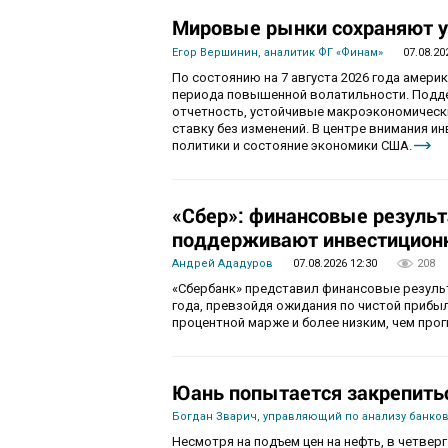
Мировые рынки сохраняют у
Егор Вершинин, аналитик ФГ «Финам»
07.08.20
По состоянию на 7 августа 2026 года амер
периода повышенной волатильности. Подд
отчетность, устойчивые макроэкономическ
ставку без изменений. В центре внимания 
политики и состояние экономики США.
«Сбер»: финансовые резуль
поддерживают инвестиционн
Андрей Ададуров
07.08.2026 12:30
208
«Сбербанк» представил финансовые результ
года, превзойдя ожидания по чистой приб
процентной марже и более низким, чем про
Юань попытается закрепить
Богдан Зварич, управляющий по анализу банко
Несмотря на подъем цен на нефть, в четве