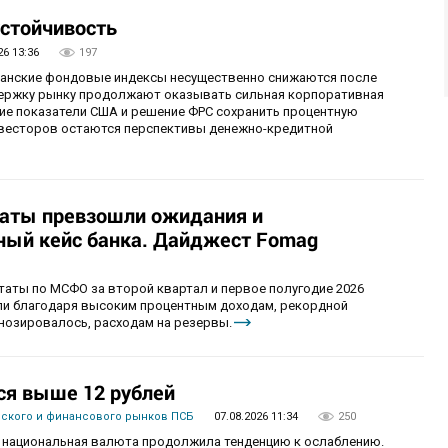
стойчивость
26 13:36
197
иканские фондовые индексы несущественно снижаются после
ержку рынку продолжают оказывать сильная корпоративная
ие показатели США и решение ФРС сохранить процентную
инвесторов остаются перспективы денежно-кредитной
таты превзошли ожидания и
ый кейс банка. Дайджест Fomag
аты по МСФО за второй квартал и первое полугодие 2026
ыли благодаря высоким процентным доходам, рекордной
гнозировалось, расходам на резервы.
ся выше 12 рублей
вского и финансового рынков ПСБ
07.08.2026 11:34
250
рг национальная валюта продолжила тенденцию к ослаблению.