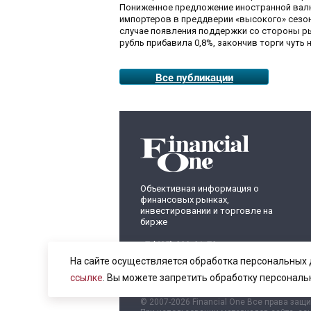
Пониженное предложение иностранной валю
импортеров в преддверии «высокого» сезон
случае появления поддержки со стороны рын
рубль прибавила 0,8%, закончив торги чуть н
Все публикации
Объективная информация о
финансовых рынках,
инвестировании и торговле на
бирже
+7 (495) 899-01-70
info@fomag.ru
На сайте осуществляется обработка персональных 
ссылке
. Вы можете запретить обработку персональ
© 2007-2026 Financial One Все права защ