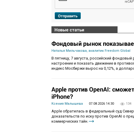
Отправить
Новые статьи
Фондовый рынок показывае
Наталья Мильчакова, аналитик Freedom Global
В пятницу, 7 августа, российский фондовый
настроение и показать движение в противо
индекс Мосбиржи вырос на 0,12%, а долларо
Apple против OpenAI: сможе
iPhone?
Ксения Малышева
07.08.2026 14:30
134
Apple обратилась в федеральный суд Севе
доказательств по иску против OpenAI о пр
коммерческих тайн.