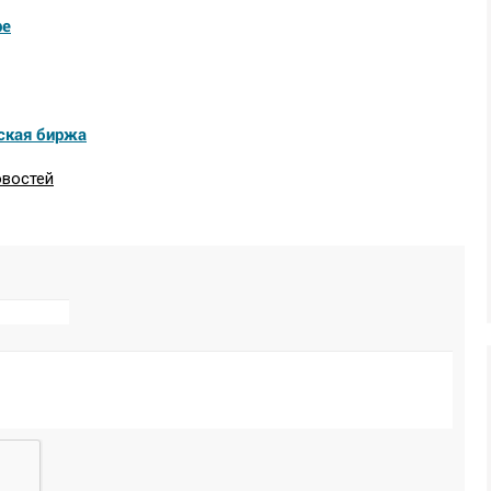
be
ская биржа
овостей