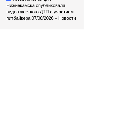
Нижнекамска опубликовала
видео жесткого ДТП с участием
питбайкера 07/08/2026 – Новости
С Московского вокзала в
Рыбацкое и на Ладожский
вокзал переводят еще больше
электричек. Показываем, что
изменится