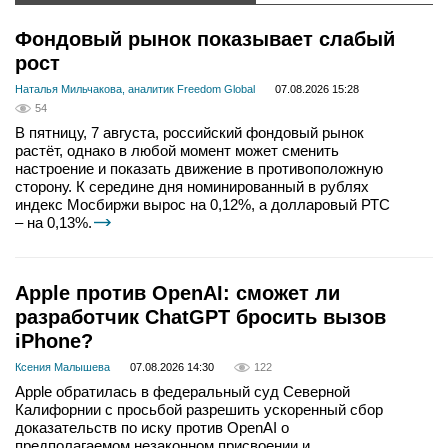
Фондовый рынок показывает слабый
рост
Наталья Мильчакова, аналитик Freedom Global
07.08.2026 15:28
54
В пятницу, 7 августа, российский фондовый рынок
растёт, однако в любой момент может сменить
настроение и показать движение в противоположную
сторону. К середине дня номинированный в рублях
индекс Мосбиржи вырос на 0,12%, а долларовый РТС
– на 0,13%.
Apple против OpenAI: сможет ли
разработчик ChatGPT бросить вызов
iPhone?
Ксения Малышева
07.08.2026 14:30
122
Apple обратилась в федеральный суд Северной
Калифорнии с просьбой разрешить ускоренный сбор
доказательств по иску против OpenAI о
предполагаемом незаконном присвоении и