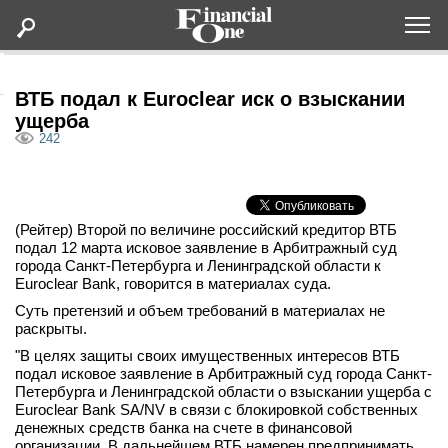
Оформить подписку
ВТБ подал к Euroclear иск о взыскании
ущерба
242
Статьи
Дайджесты
(Рейтер) Второй по величине российский кредитор ВТБ
подал 12 марта исковое заявление в Арбитражный суд
Lifestyle
города Санкт-Петербурга и Ленинградской области к
Euroclear Bank, говорится в материалах суда.
Мероприятия
Суть претензий и объем требований в материалах не
раскрыты.
"В целях защиты своих имущественных интересов ВТБ
Новости
подал исковое заявление в Арбитражный суд города Санкт-
Петербурга и Ленинградской области о взыскании ущерба с
Интервью
Euroclear Bank SA/NV в связи с блокировкой собственных
денежных средств банка на счете в финансовой
организации. В дальнейшем ВТБ намерен предпринимать