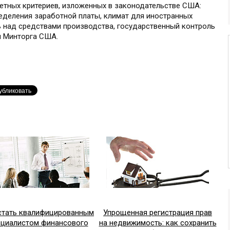
етных критериев, изложенных в законодательстве США:
еделения заработной платы, климат для иностранных
ь над средствами производства, государственный контроль
ии Минторга США.
стать квалифицированным
Упрощенная регистрация прав
ециалистом финансового
на недвижимость: как сохранить