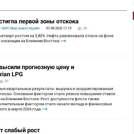
стигла первой зоны отскока
 «БКС Мир инвестиций»
07.08.2026 17:19
34
четверг ростом на 3,83%. Нефть реализовала отскок на фоне
 эскалации на Ближнем Востоке.
овысили прогнозную цену и
rian LPG
97
ные квартальные результаты: выручка и скорректированная
огнозы. Основным фактором стало резкое повышение ставок
 на Ближнем Востоке. Рост доступности флота также
олнительным фактором стало начало вклада в финансовые
ого в марте 2026 года.
т слабый рост