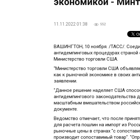
экономикой - Минт
11.11.2022 01:38
552
ВАШИНГТОН, 10 ноября. /ТАСС/. Соед
антидемпинговых процедурах страной 
Министерство торговли США.
"Министерство торговли США объявляет
как к рыночной экономике в своих ант
заявлении.
"Данное решение наделяет США спосо
антидемпингового законодательства д
масштабным вмешательством российско
документе.
Ведомство отмечает, что после приня
для расчета пошлин на импорт из Росс
рыночные цены в странах "с сопостав
производит сопоставимый товар". "Оп