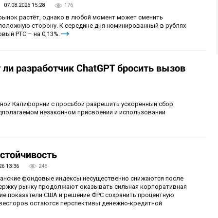
07.08.2026 15:28
176
 рынок растёт, однако в любой момент может сменить
положную сторону. К середине дня номинированный в рублях
вый РТС – на 0,13%.
т ли разработчик ChatGPT бросить вызов
рной Калифорнии с просьбой разрешить ускоренный сбор
едполагаемом незаконном присвоении и использовании
стойчивость
26 13:36
246
иканские фондовые индексы несущественно снижаются после
ержку рынку продолжают оказывать сильная корпоративная
ие показатели США и решение ФРС сохранить процентную
инвесторов остаются перспективы денежно-кредитной