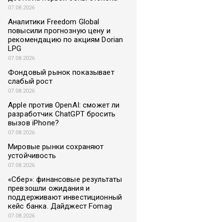
07.08.2026
Аналитики Freedom Global
повысили прогнозную цену и
рекомендацию по акциям Dorian
LPG
07.08.2026
Фондовый рынок показывает
слабый рост
07.08.2026
Apple против OpenAI: сможет ли
разработчик ChatGPT бросить
вызов iPhone?
07.08.2026
Мировые рынки сохраняют
устойчивость
07.08.2026
«Сбер»: финансовые результаты
превзошли ожидания и
поддерживают инвестиционный
кейс банка. Дайджест Fomag
07.08.2026