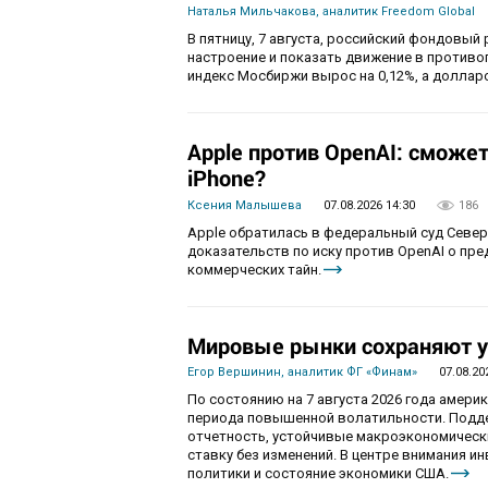
Наталья Мильчакова, аналитик Freedom Global
В пятницу, 7 августа, российский фондовый
настроение и показать движение в противо
индекс Мосбиржи вырос на 0,12%, а долларо
Apple против OpenAI: сможе
iPhone?
Ксения Малышева
07.08.2026 14:30
186
Apple обратилась в федеральный суд Севе
доказательств по иску против OpenAI о пр
коммерческих тайн.
Мировые рынки сохраняют у
Егор Вершинин, аналитик ФГ «Финам»
07.08.20
По состоянию на 7 августа 2026 года амер
периода повышенной волатильности. Подд
отчетность, устойчивые макроэкономическ
ставку без изменений. В центре внимания 
политики и состояние экономики США.