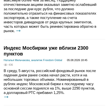
максимум более чем за месяц. Поддержку
отечественным акциям оказывал заметно ослабевший
за последние дни курс рубля, что должно
положительно отразиться на финансовых показателях
экспортеров, а также поступление на счета
инвесторов дивидендов от ряда крупных эмитентов,
часть которых может быть реинвестирована обратно в
рынок.
Индекс Мосбиржи уже вблизи 2300
пунктов
Наталья Мильчакова, аналитик Freedom Global
05.08.2026 18:45
436
В среду, 5 августа, российский фондовый рынок после
падения днем ранее снова начал расти, хотя и на
небольших торговых объемах. Номинированный в
рублях индекс Московской биржи к последнему часу
основной сессии поднялся на 1%, выше 2290 пунктов,
а долларовый РТС прибавил 1,25%.