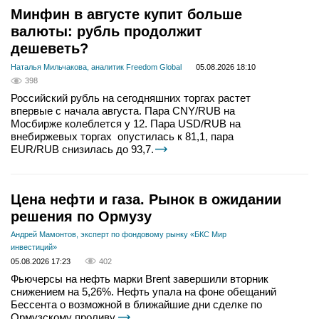
Минфин в августе купит больше
валюты: рубль продолжит
дешеветь?
Наталья Мильчакова, аналитик Freedom Global
05.08.2026 18:10
398
Российский рубль на сегодняшних торгах растет
впервые с начала августа. Пара CNY/RUB на
Мосбирже колеблется у 12. Пара USD/RUB на
внебиржевых торгах опустилась к 81,1, пара
EUR/RUB снизилась до 93,7.
Цена нефти и газа. Рынок в ожидании
решения по Ормузу
Андрей Мамонтов, эксперт по фондовому рынку «БКС Мир
инвестиций»
05.08.2026 17:23
402
Фьючерсы на нефть марки Brent завершили вторник
снижением на 5,26%. Нефть упала на фоне обещаний
Бессента о возможной в ближайшие дни сделке по
Ормузскому проливу.