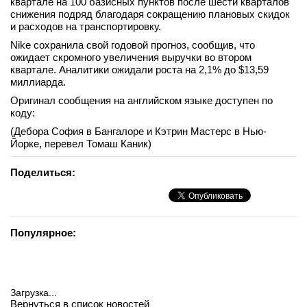
квартале на 100 базисных пунктов после шести кварталов
снижения подряд благодаря сокращению плановых скидок
вконтакте
телеграм
и расходов на транспортировку.
Nike сохранила свой годовой прогноз, сообщив, что
ожидает скромного увеличения выручки во втором
Стать автором
квартале. Аналитики ожидали роста на 2,1% до $13,59
миллиарда.
Вход
Оригинал сообщения на английском языке доступен по
коду:
(Дебора София в Бангалоре и Кэтрин Мастерс в Нью-
Йорке, перевел Томаш Каник)
Поделиться:
Популярное:
Загрузка...
Вернуться в список новостей