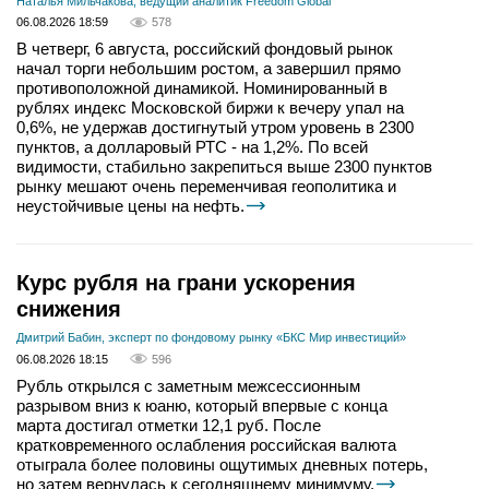
Наталья Мильчакова, ведущий аналитик Freedom Global
06.08.2026 18:59
578
В четверг, 6 августа, российский фондовый рынок
начал торги небольшим ростом, а завершил прямо
противоположной динамикой. Номинированный в
рублях индекс Московской биржи к вечеру упал на
0,6%, не удержав достигнутый утром уровень в 2300
пунктов, а долларовый РТС - на 1,2%. По всей
видимости, стабильно закрепиться выше 2300 пунктов
рынку мешают очень переменчивая геополитика и
неустойчивые цены на нефть.
Курс рубля на грани ускорения
снижения
Дмитрий Бабин, эксперт по фондовому рынку «БКС Мир инвестиций»
06.08.2026 18:15
596
Рубль открылся с заметным межсессионным
разрывом вниз к юаню, который впервые с конца
марта достигал отметки 12,1 руб. После
кратковременного ослабления российская валюта
отыграла более половины ощутимых дневных потерь,
но затем вернулась к сегодняшнему минимуму.