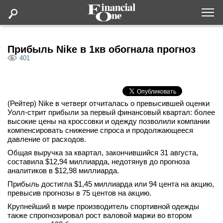
Оформить подписку
Прибыль Nike в 1кв обогнала прогноз
401
Статьи
Дайджесты
(Рейтер) Nike в четверг отчиталась о превысившей оценки
Уолл-стрит прибыли за первый финансовый квартал: более
высокие цены на кроссовки и одежду позволили компании
Lifestyle
компенсировать снижение спроса и продолжающееся
давление от расходов.
Мероприятия
Общая выручка за квартал, закончившийся 31 августа,
составила $12,94 миллиарда, недотянув до прогноза
аналитиков в $12,98 миллиарда.
Новости
Прибыль достигла $1,45 миллиарда или 94 цента на акцию,
превысив прогнозы в 75 центов на акцию.
Интервью
Крупнейший в мире производитель спортивной одежды
также спрогнозировал рост валовой маржи во втором