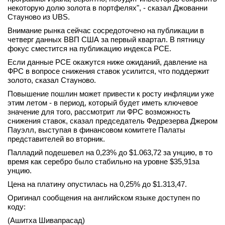
некоторую долю золота в портфелях", - сказал Джованни
вконтакте
Стауново из UBS.
телеграм
Внимание рынка сейчас сосредоточено на публикации в
четверг данных ВВП США за первый квартал. В пятницу
Стать автором
фокус сместится на публикацию индекса PCE.
Вход
Если данные PCE окажутся ниже ожиданий, давление на
ФРС в вопросе снижения ставок усилится, что поддержит
золото, сказал Стауново.
Повышение пошлин может привести к росту инфляции уже
этим летом - в период, который будет иметь ключевое
значение для того, рассмотрит ли ФРС возможность
снижения ставок, сказал председатель Федрезерва Джером
Пауэлл, выступая в финансовом комитете Палаты
представителей во вторник.
Палладий подешевел на 0,23% до $1.063,72​​ за унцию, в то
время как серебро было стабильно на уровне $35,91​ за
унцию.
Цена на платину опустилась на 0,25% до $1.313,47.
Оригинал сообщения на английском языке доступен по
коду:
(Ашитха Шивапрасад)