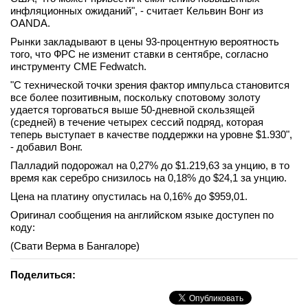
инфляционных ожиданий", - считает Кельвин Вонг из
вконтакте
OANDA.
телеграм
Рынки закладывают в цены 93-процентную вероятность
того, что ФРС не изменит ставки в сентябре, согласно
Стать автором
инструменту CME Fedwatch.
Вход
"С технической точки зрения фактор импульса становится
все более позитивным, поскольку спотовому золоту
удается торговаться выше 50-дневной скользящей
(средней) в течение четырех сессий подряд, которая
теперь выступает в качестве поддержки на уровне $1.930",
- добавил Вонг.
Палладий подорожал на 0,27% до $1.219,63​​ за унцию, в то
время как серебро снизилось на 0,18% до $24,1​ за унцию.
Цена на платину опустилась на 0,16% до $959,01.
Оригинал сообщения на английском языке доступен по
коду:
(Свати Верма в Бангалоре)
Поделиться: