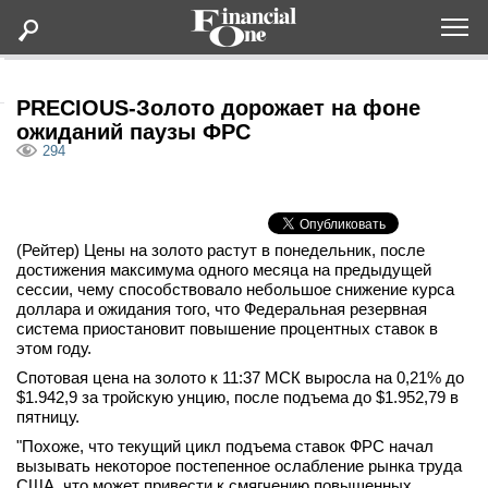
Оформить подписку
PRECIOUS-Золото дорожает на фоне
ожиданий паузы ФРС
294
Статьи
Дайджесты
(Рейтер) Цены на золото растут в понедельник, после
достижения максимума одного месяца на предыдущей
Lifestyle
сессии, чему способствовало небольшое снижение курса
доллара и ожидания того, что Федеральная резервная
система приостановит повышение процентных ставок в
Мероприятия
этом году.
Спотовая цена на золото к 11:37 МСК выросла на 0,21% до
Новости
$1.942,9​ за тройскую унцию, после подъема до $1.952,79 в
пятницу.
Интервью
"Похоже, что текущий цикл подъема ставок ФРС начал
вызывать некоторое постепенное ослабление рынка труда
США, что может привести к смягчению повышенных