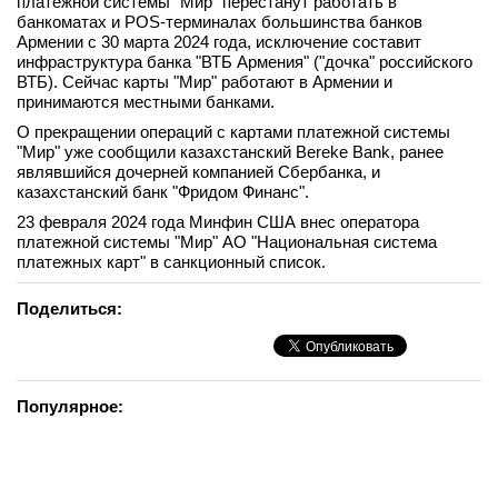
платежной системы "Мир" перестанут работать в
банкоматах и POS-терминалах большинства банков
вконтакте
телеграм
Армении с 30 марта 2024 года, исключение составит
инфраструктура банка "ВТБ Армения" ("дочка" российского
ВТБ). Сейчас карты "Мир" работают в Армении и
Стать автором
принимаются местными банками.
О прекращении операций с картами платежной системы
Вход
"Мир" уже сообщили казахстанский Bereke Bank, ранее
являвшийся дочерней компанией Сбербанка, и
казахстанский банк "Фридом Финанс".
23 февраля 2024 года Минфин США внес оператора
платежной системы "Мир" АО "Национальная система
платежных карт" в санкционный список.
Поделиться:
Популярное: