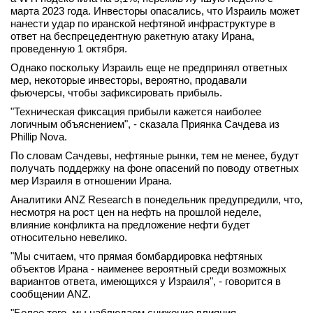
марта 2023 года. Инвесторы опасались, что Израиль может
вконтакте
нанести удар по иранской нефтяной инфраструктуре в
телеграм
ответ на беспрецедентную ракетную атаку Ирана,
проведенную 1 октября.
Стать автором
Однако поскольку Израиль еще не предпринял ответных
мер, некоторые инвесторы, вероятно, продавали
Вход
фьючерсы, чтобы зафиксировать прибыль.
"Техническая фиксация прибыли кажется наиболее
логичным объяснением", - сказала Приянка Сачдева из
Phillip Nova.
По словам Сачдевы, нефтяные рынки, тем не менее, будут
получать поддержку на фоне опасений по поводу ответных
мер Израиля в отношении Ирана.
Аналитики ANZ Research в понедельник предупредили, что,
несмотря на рост цен на нефть на прошлой неделе,
влияние конфликта на предложение нефти будет
относительно невелико.
"Мы считаем, что прямая бомбардировка нефтяных
объектов Ирана - наименее вероятный среди возможных
вариантов ответа, имеющихся у Израиля", - говорится в
сообщении ANZ.
"Более того, мы наблюдаем снижение влияния