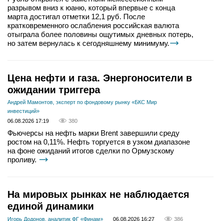
разрывом вниз к юаню, который впервые с конца
марта достигал отметки 12,1 руб. После
кратковременного ослабления российская валюта
отыграла более половины ощутимых дневных потерь,
но затем вернулась к сегодняшнему минимуму.
Цена нефти и газа. Энергоносители в
ожидании триггера
Андрей Мамонтов, эксперт по фондовому рынку «БКС Мир
инвестиций»
06.08.2026 17:19
380
Фьючерсы на нефть марки Brent завершили среду
ростом на 0,11%. Нефть торгуется в узком диапазоне
на фоне ожиданий итогов сделки по Ормузскому
проливу.
На мировых рынках не наблюдается
единой динамики
Игорь Додонов, аналитик ФГ «Финам»
06.08.2026 16:27
386