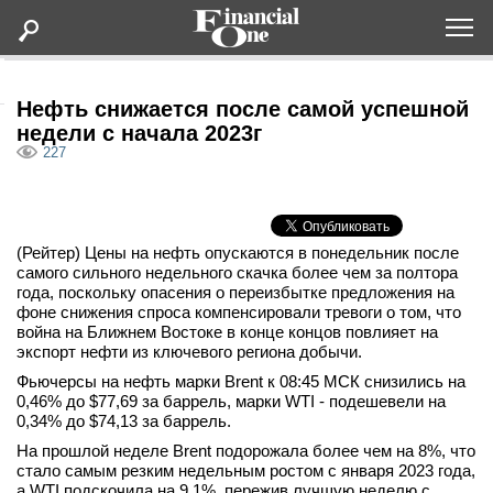
Оформить подписку
Нефть снижается после самой успешной
недели с начала 2023г
227
Статьи
Дайджесты
(Рейтер) Цены на нефть опускаются в понедельник после
самого сильного недельного скачка более чем за полтора
Lifestyle
года, поскольку опасения о переизбытке предложения на
фоне снижения спроса компенсировали тревоги о том, что
война на Ближнем Востоке в конце концов повлияет на
Мероприятия
экспорт нефти из ключевого региона добычи.
Фьючерсы на нефть марки Brent к 08:45 МСК снизились на
Новости
0,46% до $77,69 за баррель, марки WTI - подешевели на
0,34% до $74,13 за баррель.
Интервью
На прошлой неделе Brent подорожала более чем на 8%, что
стало самым резким недельным ростом с января 2023 года,
а WTI подскочила на 9,1%, пережив лучшую неделю с