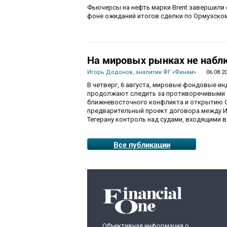
Фьючерсы на нефть марки Brent завершили с
фоне ожиданий итогов сделки по Ормузско
На мировых рынках не набл
Игорь Додонов, аналитик ФГ «Финам»
06.08.2
В четверг, 6 августа, мировые фондовые и
продолжают следить за противоречивыми 
ближневосточного конфликта и открытию О
предварительный проект договора между И
Тегерану контроль над судами, входящими в
Все публикации
Объективная информация о