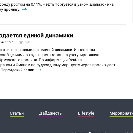
реду ростом на 0,11%. Нефть торгуется в узком диапазоне на
му проливу.
юдается единой динамики
026 16:27
590
ндексы не показывают единой динамики. Инвесторы
сообщениями о ходе переговоров по урегулированию
рмузского пролива. По информации Reuters,
раном и Оманом по судоходному маршруту через пролив дает
 Персидский залив.
Статьи
Дайджесты
Lifestyle
Мероприят