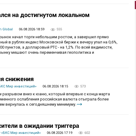
лся на достигнутом локальном
 Global
06.08.2026 18:59
555
й рынок начал торги небольшим ростом, а завершил прямо
й в рублях индекс Московской биржи к вечеру упал на 0,6%,
0 пунктов, а долларовый РТС - на 1,2%. По всей видимости,
рынку мешают очень переменчивая геополитика и
ия снижения
БКС Мир инвестиций»
06.08.2026 18:15
573
 разрывом вниз к юаню, который впервые с конца марта
ременного ослабления российская валюта отыграла более
ем вернулась к сегодняшнему минимуму.
сители в ожидании триггера
 «БКС Мир инвестиций»
06.08.2026 17:19
602