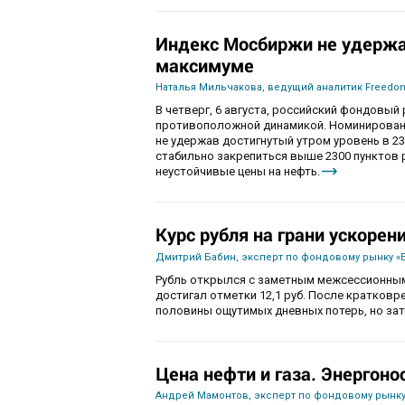
Индекс Мосбиржи не удержа
максимуме
Наталья Мильчакова, ведущий аналитик Freedom
В четверг, 6 августа, российский фондовы
противоположной динамикой. Номинированны
не удержав достигнутый утром уровень в 230
стабильно закрепиться выше 2300 пунктов 
неустойчивые цены на нефть.
Курс рубля на грани ускорен
Дмитрий Бабин, эксперт по фондовому рынку «
Рубль открылся с заметным межсессионным
достигал отметки 12,1 руб. После кратков
половины ощутимых дневных потерь, но зат
Цена нефти и газа. Энергоно
Андрей Мамонтов, эксперт по фондовому рынку