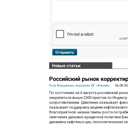
Отправить
Новые статьи
Российский рынок корректир
Егор Вершинин, аналитик ФГ «Финам»
06.08.20
По состоянию на 6 августа российский рын
закрепиться выше 2300 пунктов по Индекс
сопротивлением. Давление оказывает фикса
оказывает поддержку акциям нефтегазового
благоприятной: низкие темпы роста потре
смягчения денежно-кредитной политики Ба
динамика нефтяных цен, геополитическая с