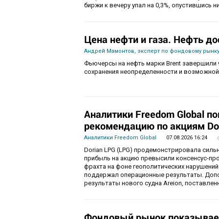
биржи к вечеру упал на 0,3%, опустившись ни
Цена нефти и газа. Нефть до
Андрей Мамонтов, эксперт по фондовому рынку
Фьючерсы на нефть марки Brent завершили 
сохранения неопределенности и возможной
Аналитики Freedom Global п
рекомендацию по акциям Do
Аналитики Freedom Global
07.08.2026 16:24
Dorian LPG (LPG) продемонстрировала силь
прибыль на акцию превысили консенсус-пр
фрахта на фоне геополитических нарушений
поддержал операционные результаты. Доп
результаты нового судна Areion, поставленн
Фондовый рынок показывае