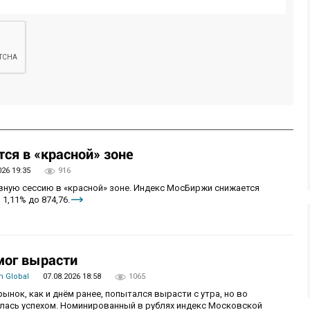
ся в «красной» зоне
026 19:35
916
овную сессию в «красной» зоне. Индекс МосБиржи снижается
 1,11% до 874,76.
мог вырасти
 Global
07.08.2026 18:58
1065
рынок, как и днём ранее, попытался вырасти с утра, но во
алась успехом. Номинированный в рублях индекс Московской