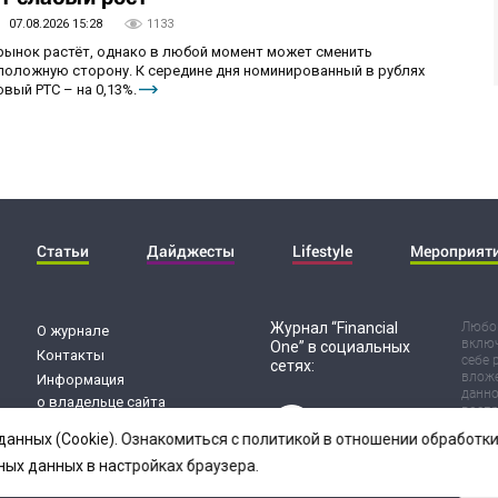
07.08.2026 15:28
1133
 рынок растёт, однако в любой момент может сменить
положную сторону. К середине дня номинированный в рублях
вый РТС – на 0,13%.
Статьи
Дайджесты
Lifestyle
Мероприят
Журнал “Financial
Любог
О журнале
включ
One” в социальных
Контакты
себе 
сетях:
вложе
Информация
данно
о владельце сайта
воспр
Обработка
Испол
данных (Cookie). Ознакомиться с политикой в отношении обработ
риск 
персональных данных
резул
ных данных в настройках браузера.