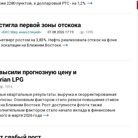
же 2280 пунктов, а долларовый РТС - на 1,2%.
стигла первой зоны отскока
 «БКС Мир инвестиций»
07.08.2026 17:19
1095
четверг ростом на 3,83%. Нефть реализовала отскок на фоне
 эскалации на Ближнем Востоке.
овысили прогнозную цену и
rian LPG
1016
ные квартальные результаты: выручка и скорректированная
огнозы. Основным фактором стало резкое повышение ставок
 на Ближнем Востоке. Рост доступности флота также
олнительным фактором стало начало вклада в финансовые
ого в марте 2026 года.
т слабый рост