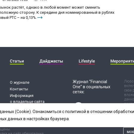
 рынок растёт, однако в любой момент может сменить
положную сторону. К середине дня номинированный в рублях
вый РТС – на 0,13%.
Статьи
Дайджесты
Lifestyle
Мероприят
Журнал “Financial
Любог
О журнале
включ
One” в социальных
Контакты
себе 
сетях:
вложе
Информация
данно
о владельце сайта
воспр
Обработка
Испол
данных (Cookie). Ознакомиться с политикой в отношении обработ
риск 
персональных данных
резул
ных данных в настройках браузера.
ищены.
МОБ
лка на сайт обязательна.