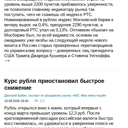
уровень выше 2200 пунктов прибавилось уверенности,
не позволили главному индикатору рынка так
поступить, чего не скажешь об индексе РТС.
Номинированный в рублях индекс Московской биржи к
вечеру вырос на 0,4%, преодолев 2290 пунктов, а
долларовый РТС упал на 0,13%. Оптимизм «быков» на
Мосбирже был, по всей видимости, основан на
ожиданиях уже якобы на следующей неделе нового
визита в Россию старых проверенных переговорщиков
по украинскому вопросу – доверенных лиц президента
США Трампа Джареда Кушнера и Стивена Уиткоффа.
Курс рубля приостановил быстрое
снижение
Дмитрий Бабин, эксперт по фондовому рынку «БКС Мир инвестиций»
10.08.2026 18:45
272
Рубль открылся вниз к юаню, который впервые с
конца марта превышал уровень 12,3 руб. После
кратковременной просадки российская валюта быстро
восстановилась, но удержаться в умеренном плюсе не