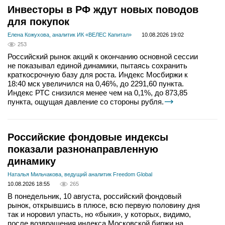
Инвесторы в РФ ждут новых поводов
для покупок
Елена Кожухова, аналитик ИК «ВЕЛЕС Капитал»
10.08.2026 19:02
253
Российский рынок акций к окончанию основной сессии
не показывал единой динамики, пытаясь сохранить
краткосрочную базу для роста. Индекс Мосбиржи к
18:40 мск увеличился на 0,46%, до 2291,60 пункта.
Индекс РТС снизился менее чем на 0,1%, до 873,85
пункта, ощущая давление со стороны рубля.
Российские фондовые индексы
показали разнонаправленную
динамику
Наталья Мильчакова, ведущий аналитик Freedom Global
10.08.2026 18:55
265
В понедельник, 10 августа, российский фондовый
рынок, открывшись в плюсе, всю первую половину дня
так и норовил упасть, но «быки», у которых, видимо,
после возвращения индекса Московской биржи на