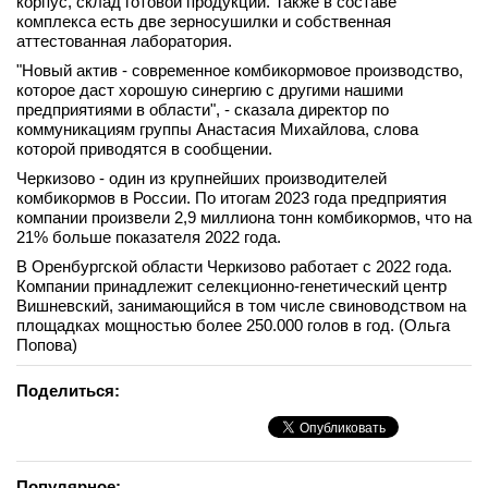
корпус, склад готовой продукции. Также в составе
комплекса есть две зерносушилки и собственная
вконтакте
телеграм
аттестованная лаборатория.
"Новый актив - современное комбикормовое производство,
которое даст хорошую синергию с другими нашими
Стать автором
предприятиями в области", - сказала директор по
коммуникациям группы Анастасия Михайлова, слова
Вход
которой приводятся в сообщении.
Черкизово - один из крупнейших производителей
комбикормов в России. По итогам 2023 года предприятия
компании произвели 2,9 миллиона тонн комбикормов, что на
21% больше показателя 2022 года.
В Оренбургской области Черкизово работает с 2022 года.
Компании принадлежит селекционно-генетический центр
Вишневский, занимающийся в том числе свиноводством на
площадках мощностью более 250.000 голов в год. (Ольга
Попова)
Поделиться:
Популярное: