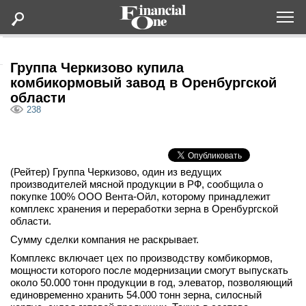
Оформить подписку
Группа Черкизово купила
комбикормовый завод в Оренбургской
области
Статьи
238
Дайджесты
(Рейтер) Группа Черкизово, один из ведущих
Lifestyle
производителей мясной продукции в РФ, сообщила о
покупке 100% ООО Вента-Ойл, которому принадлежит
Мероприятия
комплекс хранения и переработки зерна в Оренбургской
области.
Сумму сделки компания не раскрывает.
Новости
Комплекс включает цех по производству комбикормов,
мощности которого после модернизации смогут выпускать
Интервью
около 50.000 тонн продукции в год, элеватор, позволяющий
единовременно хранить 54.000 тонн зерна, силосный