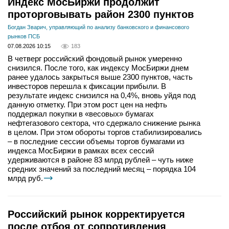
Индекс МосБиржи продолжит
проторговывать район 2300 пунктов
Богдан Зварич, управляющий по анализу банковского и финансового
рынков ПСБ
07.08.2026 10:15
183
В четверг российский фондовый рынок умеренно
снизился. После того, как индексу МосБиржи днем
ранее удалось закрыться выше 2300 пунктов, часть
инвесторов перешла к фиксации прибыли. В
результате индекс снизился на 0,4%, вновь уйдя под
данную отметку. При этом рост цен на нефть
поддержал покупки в «весовых» бумагах
нефтегазового сектора, что сдержало снижение рынка
в целом. При этом обороты торгов стабилизировались
– в последние сессии объемы торгов бумагами из
индекса МосБиржи в рамках всех сессий
удерживаются в районе 83 млрд рублей – чуть ниже
средних значений за последний месяц – порядка 104
млрд руб.
Российский рынок корректируется
после отбоя от сопротивления