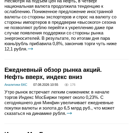
Несмотря на подъем цен на нефть, в четверг
национальная валюта продолжила тенденцию к
ослаблению. Пониженное предложение иностранной
валюты со стороны экспортеров и спрос на валюту со
стороны импортеров в преддверии «высокого» сезона
не позволяют рублю перейти к укреплению даже при
случае появления поддержки со стороны рынка
энергоносителей. В результате, по итогам дня пара
юань/рубль прибавила 0,8%, закончив торги чуть ниже
12,1 рубля.
Ежедневный обзор рынка акций.
Нефть вверх, индекс вниз
Аналитики БКС
07.08.2026 10:55
176
Утро рынок встречает легким снижением: в начале
торгов Индекс МосБиржи теряет около 0,23%. С
сегодняшнего дня Минфин увеличивает ежедневные
покупки валюты и золота до 6,5 млрд руб., что может
сказаться на динамике рубля.