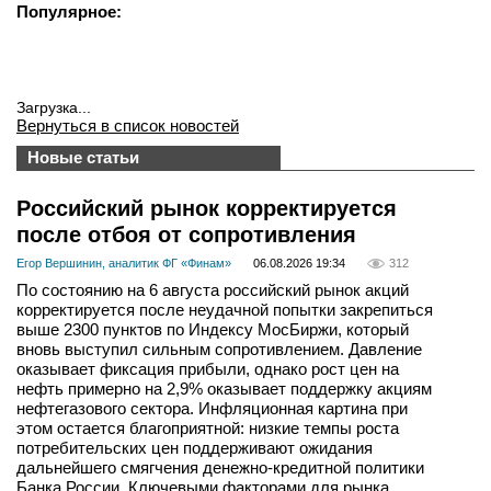
Популярное:
вконтакте
телеграм
Стать автором
Загрузка...
Вернуться в список новостей
Вход
Новые статьи
Российский рынок корректируется
после отбоя от сопротивления
Егор Вершинин, аналитик ФГ «Финам»
06.08.2026 19:34
312
По состоянию на 6 августа российский рынок акций
корректируется после неудачной попытки закрепиться
выше 2300 пунктов по Индексу МосБиржи, который
вновь выступил сильным сопротивлением. Давление
оказывает фиксация прибыли, однако рост цен на
нефть примерно на 2,9% оказывает поддержку акциям
нефтегазового сектора. Инфляционная картина при
этом остается благоприятной: низкие темпы роста
потребительских цен поддерживают ожидания
дальнейшего смягчения денежно-кредитной политики
Банка России. Ключевыми факторами для рынка