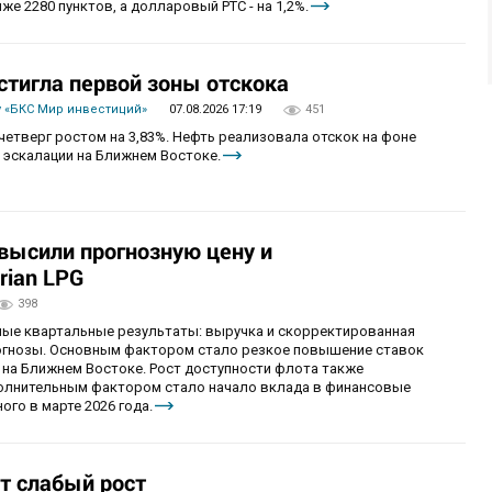
же 2280 пунктов, а долларовый РТС - на 1,2%.
стигла первой зоны отскока
 «БКС Мир инвестиций»
07.08.2026 17:19
451
четверг ростом на 3,83%. Нефть реализовала отскок на фоне
 эскалации на Ближнем Востоке.
овысили прогнозную цену и
rian LPG
398
ные квартальные результаты: выручка и скорректированная
огнозы. Основным фактором стало резкое повышение ставок
 на Ближнем Востоке. Рост доступности флота также
олнительным фактором стало начало вклада в финансовые
ого в марте 2026 года.
т слабый рост