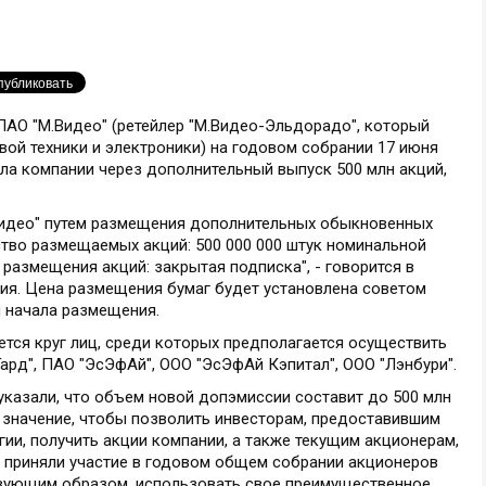
ПАО "М.Видео" (ретейлер "М.Видео-Эльдорадо", который
ой техники и электроники) на годовом собрании 17 июня
ла компании через дополнительный выпуск 500 млн акций,
Видео" путем размещения дополнительных обыкновенных
ство размещаемых акций: 500 000 000 штук номинальной
размещения акций: закрытая подписка", - говорится в
ия. Цена размещения бумаг будет установлена советом
 начала размещения.
ется круг лиц, среди которых предполагается осуществить
ард", ПАО "ЭсЭфАй", ООО "ЭсЭфАй Кэпитал", ООО "Лэнбури".
указали, что объем новой допэмиссии составит до 500 млн
 значение, чтобы позволить инвесторам, предоставившим
гии, получить акции компании, а также текущим акционерам,
е приняли участие в годовом общем собрании акционеров
твующим образом, использовать свое преимущественное