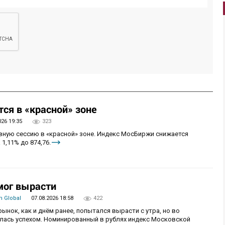
ся в «красной» зоне
026 19:35
323
овную сессию в «красной» зоне. Индекс МосБиржи снижается
 1,11% до 874,76.
мог вырасти
 Global
07.08.2026 18:58
422
рынок, как и днём ранее, попытался вырасти с утра, но во
алась успехом. Номинированный в рублях индекс Московской