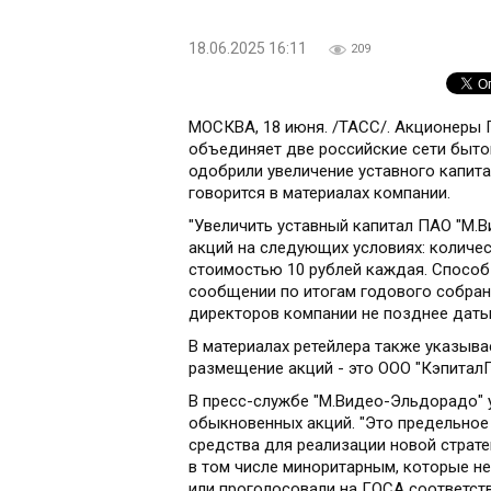
18.06.2025 16:11
209
МОСКВА, 18 июня. /ТАСС/. Акционеры 
объединяет две российские сети бытов
одобрили увеличение уставного капита
говорится в материалах компании.
"Увеличить уставный капитал ПАО "М.
акций на следующих условиях: количе
стоимостью 10 рублей каждая. Способ 
сообщении по итогам годового собран
директоров компании не позднее даты
В материалах ретейлера также указыва
размещение акций - это ООО "КэпиталГ
В пресс-службе "М.Видео-Эльдорадо" 
обыкновенных акций. "Это предельное
средства для реализации новой страте
в том числе миноритарным, которые н
или проголосовали на ГОСА соответс