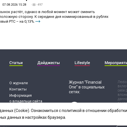
07.08.2026 15:28
497
 рынок растёт, однако в любой момент может сменить
положную сторону. К середине дня номинированный в рублях
вый РТС – на 0,13%.
Статьи
Дайджесты
Lifestyle
Мероприят
Журнал “Financial
Любог
О журнале
включ
One” в социальных
Контакты
себе 
сетях:
вложе
Информация
данно
о владельце сайта
воспр
Обработка
Испол
данных (Cookie). Ознакомиться с политикой в отношении обработ
риск 
персональных данных
резул
ных данных в настройках браузера.