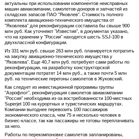
актуальны при использовании компонентов неисправных
вконтакте
машин авиакомпании, самолетов-доноров и запчастей из
телеграм
складских запасов ПАО "Яковлев". Стоимость полного
комплекта авиационно-технического имущества от
"Яковлева" для реконфигурации составила бы свыше 900
Стать автором
млн руб. Как уточняют "Известия", в документах указано,
что на хранении у "России" находятся шесть SSJ-100 в
Вход
двухклассной конфигурации.
Из 331 млн руб. свыше 263 млн руб. планируется потратить
на закупку авиационно-технического имущества у
"Яковлева". Еще 40,7 млн руб. потребуют сами работы по
реконфигурации, на разработку конструкторской
документации потратят 14 млн руб., а также почти 5 млн
руб. на технические перегоны самолетов в Жуковский.
Как следует из инвестиционной программы группы
"Аэрофлот", реконфигурация самолетов авиакомпании
"Россия" необходима из-за востребованности 100-местных
Superjet 100 на курортных и туристических маршрутах.
Компании выгоднее перевозить 100 пассажиров
экономического класса, чем 75 и несколько человек в
бизнес-классе, так как пассажиры не готовы переплачивать
за него.
Работы по перекомпоновке самолетов запланированы,