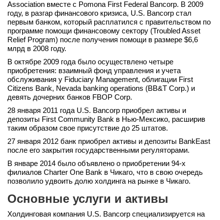
Association вместе с Pomona First Federal Bancorp. В 2009
году, в разгар финансового кризиса, U.S. Bancorp стал
первым банком, который расплатился с правительством по
программе помощи финансовому сектору (Troubled Asset
Relief Program) после получения помощи в размере $6,6
млрд в 2008 году.
В октябре 2009 года было осуществлено четыре
приобретения: взаимный фонд управления и учета
обслуживания у Fiduciary Management, облигации First
Citizens Bank, Nevada banking operations (BB&T Corp.) и
девять дочерних банков FBOP Corp.
28 января 2011 года U.S. Bancorp приобрел активы и
депозиты First Community Bank в Нью-Мексико, расширив
таким образом свое присутствие до 25 штатов.
27 января 2012 банк приобрел активы и депозиты BankEast
после его закрытия государственными регуляторами.
В январе 2014 было объявлено о приобретении 94-х
филиалов Charter One Bank в Чикаго, что в свою очередь
позволило удвоить долю холдинга на рынке в Чикаго.
Основные услуги и активы
Холдинговая компания U.S. Bancorp специализируется на