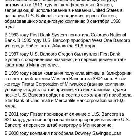
потому что в 1913 году вышел федеральный закон,
запрещающий использование в названии United States в
названии. U.S. National стал одним из первых банков,
образовавших холдинговую компанию 9 сентября 1968
года.
В 1993 году First Bank System поглотила Colorado National
Bank. В 1995 году U.S. Bancorp приобрел West One Bancorp
из города Бойсе, штат Айдахо за $1,8 млрд.
В 1997 году U.S. Bancorp Oregon был куплен First Bank
System с сохранением названия, но перемещением штаб-
квартиры в Миннеаполис.
В 1999 году новая компания получила активы в Калифорнии
за счет приобретения Western Bancorp за $904 млн. В том
же году Firstar Corporation of Milwaukee (данная компания
упомянута здесь по той причине, что несколькими годами
позже U.S. Bancorp войдет в состав ее холдинга) приобрела
Star Bank of Cincinnati и Mercantile Bancorporation за $10,6
млрд.
В 2001 году Firstar производит слияние с U.S. Bancorp за
$21 млрд, дав новообразованной корпорации название U.S.
Bancorp и перенеся штаб-квартиру в Миннеаполис.
В 2008 году компания приобрела Downey Savings&Loan