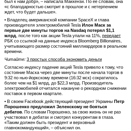
был к нам добр», – написала Маккензи. По ее словам, она
вконтакте
«с благодарностью смотрит в прошлое и с нетерпением
телеграм
ждет, что будет дальше».
• Владелец американской компании SpaceX и глава
производителя электромобилей Tesla
Илон Маск за
Стать автором
первые две минуты торгов на Nasdaq потерял $1,1
Вход
млрд
, после того как акции Tesla упали на 11%,
передает
РБК со ссылкой на данные индекса Bloomberg Billionaires,
учитывающего размер состояний миллиардеров в реальном
времени.
Читайте:
3 простых способа экономить деньги
Согласно индексу падение акций Tesla привело к тому, что
состояние Маска через две минуты после начала торгов в
9:32 по нью-йоркскому времени (16:32 мск) сократилось
более чем на $1 млрд, до $22,3 млрд. Производитель
электромобилей отчитался накануне о рекордном снижении
поставок в первом квартале.
• В своем Facebook действующий президент Украины
Петр
Порошенко предложил Зеленскому не бояться
дебатов
. По словам Порошенко, за свою жизнь он не раз
участвовал в дебатах и смотрел конкурентам в глаза.
«Таким должен быть президент и верховный
главнокомандующий», – объяснил он.