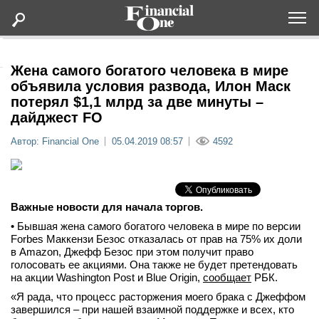
Оформить подписку
Жена самого богатого человека в мире
объявила условия развода, Илон Маск
потерял $1,1 млрд за две минуты –
Статьи
дайджест FO
Автор: Financial One
05.04.2019 08:57
4592
Дайджесты
Lifestyle
Важные новости для начала торгов.
Мероприятия
• Бывшая жена самого богатого человека в мире по версии
Forbes Маккензи Безос отказалась от прав на 75% их доли
в Amazon, Джефф Безос при этом получит право
Новости
голосовать ее акциями. Она также не будет претендовать
на акции Washington Post и Blue Origin,
сообщает
РБК.
Интервью
«Я рада, что процесс расторжения моего брака с Джеффом
завершился – при нашей взаимной поддержке и всех, кто