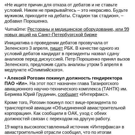
«Не ищите причин для отказа от дебатов и не ставьте
условий. Никем не прикрывайтесь – это некрасиво. Будьте
мужиком, приходите на дебаты. Стадион так стадион», –
добавил Порошенко.
Читайте:
Рестораны и медицинское оборудование, или 99
новых акций на Санкт-Петербургской бирже
Инициатива о проведении дебатов прозвучала от
Зеленского 3 апреля,
пишет
РБК. В качестве одного из
условий дебатов кандидат в президенты назвал сдачу
анализов перед дискуссией. Петр Порошенко принял вызов
Зеленского, предложив сдать анализы утром 5 апреля в
медпункте «Олимпийского».
•
Алексей Рогозин покинул должность гендиректора
ПАО «Ил»
. На этот пост назначен глава Таганрогского
авиационного научно-технического комплекса (ТАНТК) им.
Бериева Юрий Грудинин,
сообщает
«Интерфакс».
Кроме того, Рогозин покинул пост вице-президента по
транспортной авиации «Объединенной авиастроительной
корпорации». Как сообщили в ОАК, уход с обеих
должностей связан с переходом на другую работу.
19 марта высокопоставленный источник «Интерфакса» в
авиастроительной отрасли сообщил, что по итогам