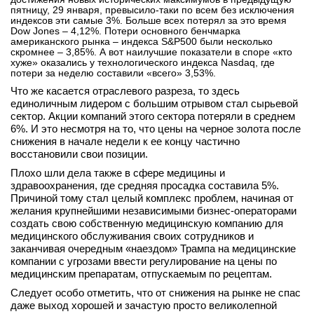
пятницу, 29 января, превысило-таки по всем без исключения
вконтакте
индексов эти самые 3%. Больше всех потерял за это время
телеграм
Dow Jones – 4,12%. Потери основного бенчмарка
американского рынка – индекса S&P500 были несколько
скромнее – 3,85%. А вот наилучшие показатели в споре «кто
Стать автором
хуже» оказались у технологического индекса Nasdaq, где
потери за неделю составили «всего» 3,53%.
Вход
Что же касается отраслевого разреза, то здесь
единоличным лидером с большим отрывом стал сырьевой
сектор. Акции компаний этого сектора потеряли в среднем
6%. И это несмотря на то, что цены на черное золота после
снижения в начале недели к ее концу частично
восстановили свои позиции.
Плохо шли дела также в сфере медицины и
здравоохранения, где средняя просадка составила 5%.
Причиной тому стал целый комплекс проблем, начиная от
желания крупнейшими независимыми бизнес-операторами
создать свою собственную медицинскую компанию для
медицинского обслуживания своих сотрудников и
заканчивая очередным «наездом» Трампа на медицинские
компании с угрозами ввести регулирование на цены по
медицинским препаратам, отпускаемым по рецептам.
Следует особо отметить, что от снижения на рынке не спас
даже выход хорошей и зачастую просто великолепной