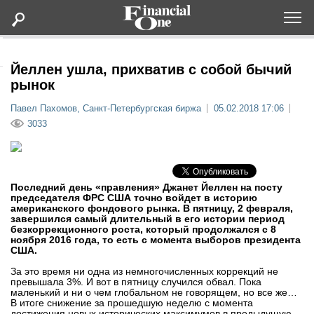
Оформить подписку
Йеллен ушла, прихватив с собой бычий
рынок
Статьи
Павел Пахомов, Санкт-Петербургская биржа
05.02.2018 17:06
3033
Дайджесты
Lifestyle
Последний день «правления» Джанет Йеллен на посту
председателя ФРС США точно войдет в историю
американского фондового рынка. В пятницу, 2 февраля,
Мероприятия
завершился самый длительный в его истории период
безкоррекционного роста, который продолжался с 8
ноября 2016 года, то есть с момента выборов президента
Новости
США.
За это время ни одна из немногочисленных коррекций не
превышала 3%. И вот в пятницу случился обвал. Пока
Интервью
маленький и ни о чем глобальном не говорящем, но все же…
В итоге снижение за прошедшую неделю с момента
достижения новых исторических максимумов в предыдущую