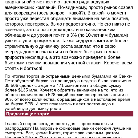
квартальной отчетности от целого ряда ведущих
американских компаний. По-видимому, просто рынок созрел
для коррекции (весь вопрос – какой?). В какой-то момент
просто уже перестал обращать внимание на весь позитив,
которого, повторюсь, было предостаточно. Но его никто не
замечает, зато о росте доходности по казначейским
облигациям до уровня почти в 3% (по 10-летним бумагам)
уже все уши прожужжали. Также «вдруг» заметили более
стремительную динамику роста зарплат, что в свою
очередь должно сказаться на более быстрых темпах
прироста инфляции, а это возможно приведет к более
быстрым темпам повышения учетной ставки. Короче, всем
стоять и бояться!
По итогам торгов иностранными ценными бумагами на Санкт-
Петербургской бирже за прошедшую неделю было заключено
35 506 сделок с акциями 471 эмитентов на общую сумму
более $135 млн. Хочется обратить внимание на то, что из
общего количества в 528 акций сделки совершались почти с
90% от всего количества, обращающихся в настоящее время
на бирже SPB. И этот показатель имеет постоянную и
устойчивую динамику роста.
Предстоящие торги
Главный вопрос сегодняшнего дня – продолжатся ли
распродажи? На мировые фондовые рынки сегодня лучше не
смотреть. Все, кроме Китая, горят ярко красным цветом.
Японский Nikkei-225 потерял так уж совсем неприличные