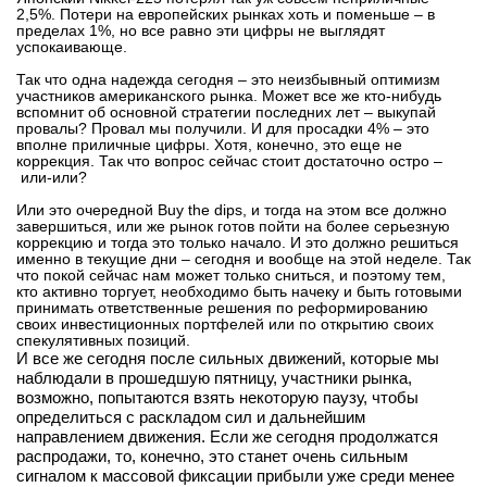
2,5%. Потери на европейских рынках хоть и поменьше – в
пределах 1%, но все равно эти цифры не выглядят
успокаивающе.
Так что одна надежда сегодня – это неизбывный оптимизм
участников американского рынка. Может все же кто-нибудь
вспомнит об основной стратегии последних лет – выкупай
провалы? Провал мы получили. И для просадки 4% – это
вполне приличные цифры. Хотя, конечно, это еще не
коррекция. Так что вопрос сейчас стоит достаточно остро –
или-или?
Или это очередной Buy the dips, и тогда на этом все должно
завершиться, или же рынок готов пойти на более серьезную
коррекцию и тогда это только начало. И это должно решиться
именно в текущие дни – сегодня и вообще на этой неделе. Так
что покой сейчас нам может только сниться, и поэтому тем,
кто активно торгует, необходимо быть начеку и быть готовыми
принимать ответственные решения по реформированию
своих инвестиционных портфелей или по открытию своих
спекулятивных позиций.
И все же сегодня после сильных движений, которые мы
наблюдали в прошедшую пятницу, участники рынка,
возможно, попытаются взять некоторую паузу, чтобы
определиться с раскладом сил и дальнейшим
направлением движения. Если же сегодня продолжатся
распродажи, то, конечно, это станет очень сильным
сигналом к массовой фиксации прибыли уже среди менее