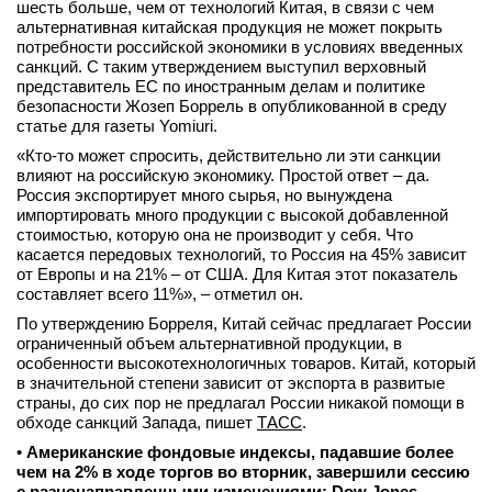
шесть больше, чем от технологий Китая, в связи с чем
альтернативная китайская продукция не может покрыть
потребности российской экономики в условиях введенных
санкций. С таким утверждением выступил верховный
представитель ЕС по иностранным делам и политике
безопасности Жозеп Боррель в опубликованной в среду
статье для газеты Yomiuri.
«Кто-то может спросить, действительно ли эти санкции
влияют на российскую экономику. Простой ответ – да.
Россия экспортирует много сырья, но вынуждена
импортировать много продукции с высокой добавленной
стоимостью, которую она не производит у себя. Что
касается передовых технологий, то Россия на 45% зависит
от Европы и на 21% – от США. Для Китая этот показатель
составляет всего 11%», – отметил он.
По утверждению Борреля, Китай сейчас предлагает России
ограниченный объем альтернативной продукции, в
особенности высокотехнологичных товаров. Китай, который
в значительной степени зависит от экспорта в развитые
страны, до сих пор не предлагал России никакой помощи в
обходе санкций Запада, пишет
ТАСС
.
•
Американские фондовые индексы, падавшие более
чем на 2% в ходе торгов во вторник, завершили сессию
с разнонаправленными изменениями: Dow Jones