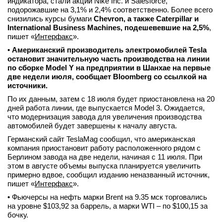
индикатора, стали акции Nike Inc. и Salesforce,
подорожавшие на 3,1% и 2,4% соответственно. Более всего
снизились курсы бумаги
Chevron, а также Caterpillar и
International Business Machines, подешевевшие на 2,5%
,
пишет «
Интерфакс
».
•
Американский производитель электромобилей Tesla
остановит значительную часть производства на линии
по сборке Model Y на предприятии в Шанхае на первые
две недели июля, сообщает Bloomberg со ссылкой на
источники.
По их данным, затем с 18 июля будет приостановлена на 20
дней работа линии, где выпускается Model 3. Ожидается,
что модернизация завода для увеличения производства
автомобилей будет завершены к началу августа.
Германский сайт TeslaMag сообщил, что американская
компания приостановит работу расположенного рядом с
Берлином завода на две недели, начиная с 11 июля. При
этом в августе объемы выпуска планируется увеличить
примерно вдвое, сообщил изданию неназванный источник,
пишет «
Интерфакс
».
• Фьючерсы на нефть марки Brent на 9.35 мск торговались
на уровне $103,92 за баррель, а марки WTI – по $100,15 за
бочку.