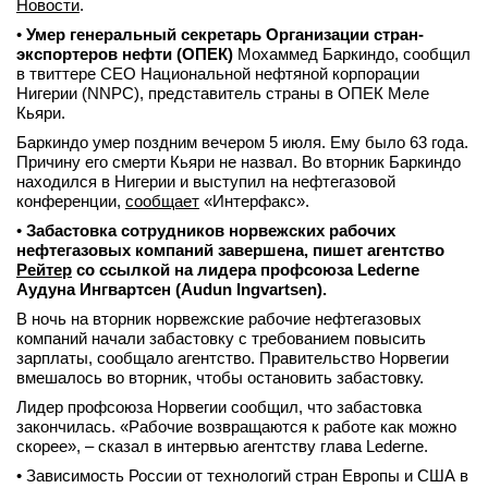
Новости
.
•
Умер генеральный секретарь Организации стран-
экспортеров нефти (ОПЕК)
Мохаммед Баркиндо, сообщил
в твиттере CEO Национальной нефтяной корпорации
Нигерии (NNPC), представитель страны в ОПЕК Меле
Кьяри.
Баркиндо умер поздним вечером 5 июля. Ему было 63 года.
Причину его смерти Кьяри не назвал. Во вторник Баркиндо
находился в Нигерии и выступил на нефтегазовой
конференции,
сообщает
«Интерфакс».
•
Забастовка сотрудников норвежских рабочих
нефтегазовых компаний завершена, пишет агентство
Рейтер
со ссылкой на лидера профсоюза Lederne
Аудуна Ингвартсен (Audun Ingvartsen).
В ночь на вторник норвежские рабочие нефтегазовых
компаний начали забастовку с требованием повысить
зарплаты, сообщало агентство. Правительство Норвегии
вмешалось во вторник, чтобы остановить забастовку.
Лидер профсоюза Норвегии сообщил, что забастовка
закончилась. «Рабочие возвращаются к работе как можно
скорее», – сказал в интервью агентству глава Lederne.
• Зависимость России от технологий стран Европы и США в