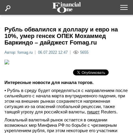
Оформить подписку
Рубль обвалился к доллару и евро на
10%, умер генсек ОПЕК Мохаммед
Баркиндо – дайджест Fomag.ru
Статьи
Автор: fomag.ru
06.07.2022 12:47
5655
Дайджесты
Lifestyle
Интересные новости для начала торгов.
• Рубль в среду будет определяться с направлением после
Мероприятия
сильнейшего с начала марта внутридневного падения, при
этом на внешних рынках сохраняется напряженная
Новости
ситуация из-за опасений глобальной рецессии, также
таящей угрозу для российской валюты,
пишет
Reuters.
Локальный валютный рынок остается в ожидании
Интервью
возможных мер Минфина РФ по борьбе с чрезмерным
укреплением рубля, при этом некоторые его участники