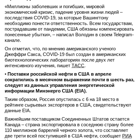
«Миллионы заболевших и погибших, мировой
экономический кризис, падение уровня жизни людей –
последствия COVID-19, за которые Вашингтону
необходимо понести ответственность. Всем государствам,
пострадавшим от пандемии, США обязаны компенсировать
понесенные убытки», – написал Володин в своем Telegram-
канале.
Он отметил, что, по мнению американского ученого
Джеффри Сакса, COVID-19 был создан в американских
биотехнологических лабораториях после двух лет
интенсивного изучения, пишет
ТАСС
.
•
Поставки российской нефти в США в апреле
сократились в месячном выражении почти в шесть раз,
следует из данных управления энергетической
информации Минэнерго США (EIA).
Таким образом, Россия опустилась с 6 на 18 место в
рейтинге сырьевых экспортеров в США, свидетельствуют
данные EIA.
Важнейшим поставщиком Соединенных Штатов остается
Канада – страна экспортировала в соседнюю страну более
110 миллионов баррелей черного золота, что составляет
две трети всей поступившей в США нефти, сообщает
РИА