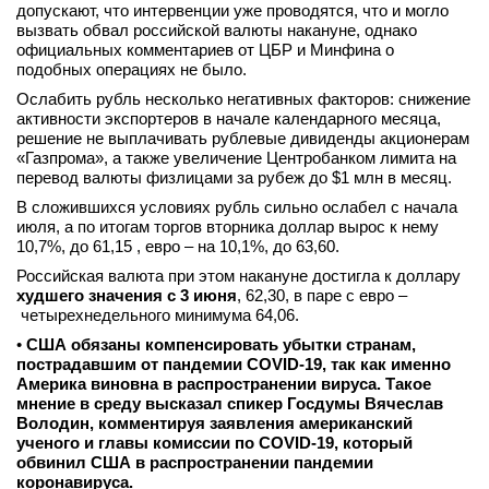
допускают, что интервенции уже проводятся, что и могло
вконтакте
вызвать обвал российской валюты накануне, однако
телеграм
официальных комментариев от ЦБР и Минфина о
подобных операциях не было.
Стать автором
Ослабить рубль несколько негативных факторов: снижение
активности экспортеров в начале календарного месяца,
Вход
решение не выплачивать рублевые дивиденды акционерам
«Газпрома», а также увеличение Центробанком лимита на
перевод валюты физлицами за рубеж до $1 млн в месяц.
В сложившихся условиях рубль сильно ослабел с начала
июля, а по итогам торгов вторника доллар вырос к нему
10,7%, до 61,15 , евро – на 10,1%, до 63,60.
Российская валюта при этом накануне достигла к доллару
худшего значения с 3 июня
, 62,30, в паре с евро –
четырехнедельного минимума 64,06.
•
США обязаны компенсировать убытки странам,
пострадавшим от пандемии COVID-19, так как именно
Америка виновна в распространении вируса. Такое
мнение в среду высказал спикер Госдумы Вячеслав
Володин, комментируя заявления американский
ученого и главы комиссии по COVID-19, который
обвинил США в распространении пандемии
коронавируса.