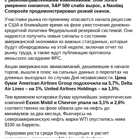
умеренно снизился, S&P 500 слабо вырос, а Nasdaq
Composite продемонстрировал резкий скачок.
Участники рынка по-прежнему опасаются начала рецессии
в США в ближайшее время на фоне ужесточения денежно-
кредитной политики Федеральной резервной системой. Они
надеются получить новые сигналы о состоянии
американской экономики из важных статданных, которые
будут обнародованы на этой неделе, включая отчет по
рынку труда, а также ждут публикации протокола
июньского заседания ФРС.
Акции американских авиакомпаний, дешевевшие в начале
торгов, вышли в плюс на сильных данных о перелетах на
длинных выходных по случаю Дня независимости.
Цена
бумаг American Airlines Group подскочила на 5,7%, Delta
Air Lines – на 1%, United Airlines Holdings – на 1,5%.
Тем временем котировки бумаг крупнейших энергетических
компаний
Exxon Mobil и Chevron упали на 3,1% и 2,6%
соответственно на фоне обвала цен на нефть до
минимумов за два месяца. Фьючерсы на
североамериканскую нефть марки WTI опустились ниже
$100 за баррель.
Лидерами роста среди бумаг, входящих в расчет