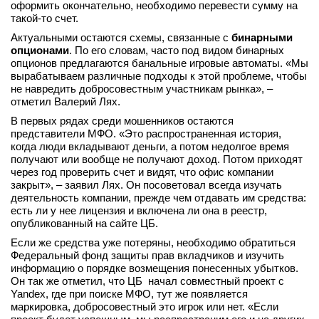
оформить окончательно, необходимо перевести сумму на
такой-то счет.
Актуальными остаются схемы, связанные с
бинарными
опционами
. По его словам, часто под видом бинарных
опционов предлагаются банальные игровые автоматы. «Мы
вырабатываем различные подходы к этой проблеме, чтобы
не навредить добросовестным участникам рынка», –
отметил Валерий Лях.
В первых рядах среди мошенников остаются
представители МФО. «Это распространенная история,
когда люди вкладывают деньги, а потом недолгое время
получают или вообще не получают доход. Потом приходят
через год проверить счет и видят, что офис компании
закрыт», – заявил Лях. Он посоветовал всегда изучать
деятельность компании, прежде чем отдавать им средства:
есть ли у нее лицензия и включена ли она в реестр,
опубликованный на сайте ЦБ.
Если же средства уже потеряны, необходимо обратиться
Федеральный фонд защиты прав вкладчиков и изучить
информацию о порядке возмещения понесенных убытков.
Он так же отметил, что ЦБ начал совместный проект с
Yandex, где при поиске МФО, тут же появляется
маркировка, добросовестный это игрок или нет. «Если