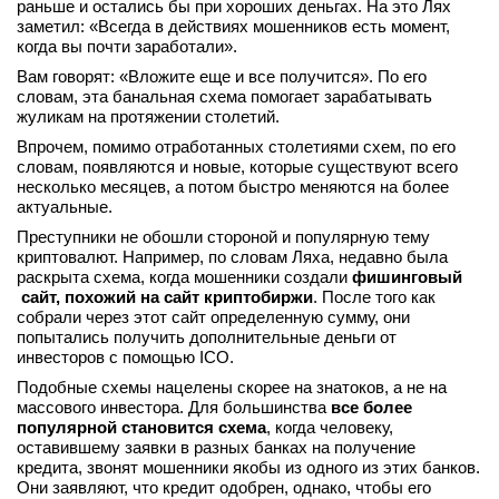
раньше и остались бы при хороших деньгах. На это Лях
вконтакте
заметил: «Всегда в действиях мошенников есть момент,
телеграм
когда вы почти заработали».
Вам говорят: «Вложите еще и все получится». По его
словам, эта банальная схема помогает зарабатывать
Стать автором
жуликам на протяжении столетий.
Вход
Впрочем, помимо отработанных столетиями схем, по его
словам, появляются и новые, которые существуют всего
несколько месяцев, а потом быстро меняются на более
актуальные.
Преступники не обошли стороной и популярную тему
криптовалют. Например, по словам Ляха, недавно была
раскрыта схема, когда мошенники создали
фишинговый
сайт, похожий на сайт криптобиржи
. После того как
собрали через этот сайт определенную сумму, они
попытались получить дополнительные деньги от
инвесторов с помощью ICO.
Подобные схемы нацелены скорее на знатоков, а не на
массового инвестора. Для большинства
все более
популярной становится схема
, когда человеку,
оставившему заявки в разных банках на получение
кредита, звонят мошенники якобы из одного из этих банков.
Они заявляют, что кредит одобрен, однако, чтобы его