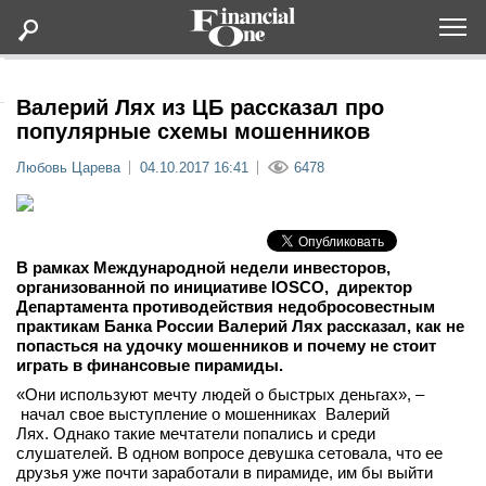
Оформить подписку
Валерий Лях из ЦБ рассказал про
популярные схемы мошенников
Статьи
Любовь Царева
04.10.2017 16:41
6478
Дайджесты
В рамках Международной недели инвесторов,
Lifestyle
организованной по инициативе IOSCO, директор
Департамента противодействия недобросовестным
практикам Банка России Валерий Лях рассказал, как не
Мероприятия
попасться на удочку мошенников и почему не стоит
играть в финансовые пирамиды.
Новости
«Они используют мечту людей о быстрых деньгах», –
начал свое выступление о мошенниках Валерий
Лях. Однако такие мечтатели попались и среди
Интервью
слушателей. В одном вопросе девушка сетовала, что ее
друзья уже почти заработали в пирамиде, им бы выйти