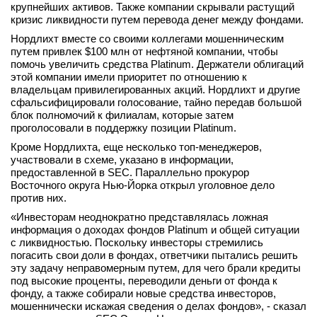
крупнейших активов. Также компании скрывали растущий
вконтакте
кризис ликвидности путем перевода денег между фондами.
телеграм
Нордлихт вместе со своими коллегами мошенническим
путем привлек $100 млн от нефтяной компании, чтобы
Стать автором
помочь увеличить средства Platinum. Держатели облигаций
этой компании имели приоритет по отношению к
Вход
владельцам привилегированных акций. Нордлихт и другие
сфальсифицировали голосование, тайно передав большой
блок полномочий к филиалам, которые затем
проголосовали в поддержку позиции Platinum.
Кроме Нордлихта, еще несколько топ-менеджеров,
участвовали в схеме, указано в информации,
предоставленной в SEC. Параллельно прокурор
Восточного округа Нью-Йорка открыл уголовное дело
против них.
«Инвесторам неоднократно представлялась ложная
информация о доходах фондов Platinum и общей ситуации
с ликвидностью. Поскольку инвесторы стремились
погасить свои доли в фондах, ответчики пытались решить
эту задачу неправомерным путем, для чего брали кредиты
под высокие проценты, переводили деньги от фонда к
фонду, а также собирали новые средства инвесторов,
мошеннически искажая сведения о делах фондов», - сказал