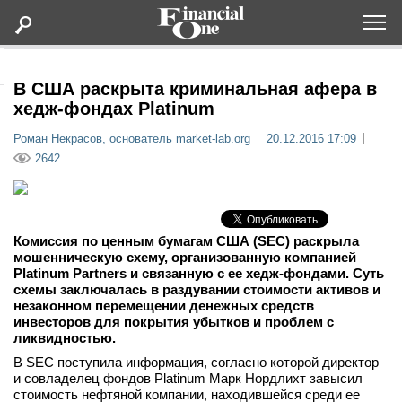
Оформить подписку
В США раскрыта криминальная афера в
хедж-фондах Platinum
Статьи
Роман Некрасов, основатель market-lab.org
20.12.2016 17:09
2642
Дайджесты
Lifestyle
Комиссия по ценным бумагам США (SEC) раскрыла
мошенническую схему, организованную компанией
Platinum Partners и связанную с ее хедж-фондами. Суть
Мероприятия
схемы заключалась в раздувании стоимости активов и
незаконном перемещении денежных средств
Новости
инвесторов для покрытия убытков и проблем с
ликвидностью.
В SEC поступила информация, согласно которой директор
Интервью
и совладелец фондов Platinum Марк Нордлихт завысил
стоимость нефтяной компании, находившейся среди ее