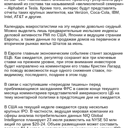
компаний из состава так называемой «великолепной семерки»
– Alphabet и Tesla. Кроме того, интерес будут представлять
отчеты таких крупных эмитентов, как Verizon, Coca-Cola, IBM,
Intel, AT&T и другие.
Календарь макростатистики на эту неделю довольно скудный.
Можно выделить лишь предварительные июльские индексы
деловой активности PMI по США, Японии и ведущим странам
Европы, а также данные по продажам домов на первичном и
вторичном рынках жилья Штатов за июнь.
В Европе главным экономическим событием станет заседание
ЕЦБ. Как ожидается, регулятор сохранит все три ключевые
ставки на прежнем уровне, при этом внимание инвесторов
будет направлено на комментарии его главы Кристин Лагард
по поводу возможности еще одного снижения ставок, по-
видимому, последнего, позднее в этом году.
В связи с наступившим «периодом тишины» перед
приближающимся заседанием ФРС в самом конце текущего
месяца комментариев представителей американского ЦБ на
тему монетарной политики в предстоящие дни не ожидается.
В США на текущей неделе ожидаются сразу несколько
крупных IPO. В частности, ведущая мировая компании из
сферы анализа потребительских данных NIQ Global
Intelligence планирует 23 июля разместить на NYSE 50 млн
акций по цене $20-24. Объем размещения может составить