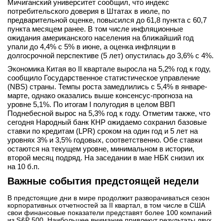
Мичиганский университет сообщил, что индекс
потребительского доверия в Штатах в июле, по
предварительной оценке, повысился до 61,8 пункта с 60,7
пункта месяцем ранее. В том числе инфляционные
ожидания американского населения на ближайший год
упали до 4,4% с 5% в июне, а оценка инфляции в
долгосрочной перспективе (5 лет) опустилась до 3,6% с 4%.
Экономика Китая во II квартале выросла на 5,2% год к году,
сообщило Государственное статистическое управление
(NBS) страны. Темпы роста замедлились с 5,4% в январе-
марте, однако оказались выше консенсус-прогноза на
уровне 5,1%. По итогам I полугодия в целом ВВП
Поднебесной вырос на 5,3% год к году. Отметим также, что
сегодня Народный банк КНР ожидаемо сохранил базовые
ставки по кредитам (LPR) сроком на один год и 5 лет на
уровнях 3% и 3,5% годовых, соответственно. Обе ставки
остаются на текущем уровне, минимальном в истории,
второй месяц подряд. На заседании в мае НБК снизил их
на 10 б.п.
Важные события предстоящей недели
В предстоящие дни в мире продолжит разворачиваться сезон
корпоративных отчетностей за II квартал, в том числе в США
свои финансовые показатели представят более 100 компаний
из S&P 500. Наибольшее внимание привлекут результаты двух