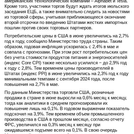
американских технологических компаний – Alphabet и Tesla.
Кроме того, участники торгов будут ждать итогов июльского
заседания ЕЦБ, а также внимательно следить за новостями
из торговой сферы, учитывая приближающееся окончание
второй отсрочки по введению Штатами жестких импортных
пошлин против своих торговых партнеров.
Потребительские цены в США в июне увеличились на 2,7%
год к году, сообщило Министерство труда страны. Таким
образом, годовая инфляция ускорилась с 2,4% в мае и
совпала с прогнозами. При этом рост потребительских цен
без учета стоимости продуктов питания и энергоносителей
(индекс Core CPI) также несколько усилился − до 2,9% год
к году с 2,8%. Тем временем цены производителей в
Штатах (индекс PPI) в июне увеличились на 2,3% год к году
минимальными темпами с сентября 2024 года, после
повышения на 2,7% в мае.
По данным Министерства торговли США, розничные
продажи в стране в июне выросли на 0,6% месяц к месяцу,
тогда как аналитики в среднем прогнозировали их
повышение лишь на 0,1%. В годовом выражении показатель
подскочил на 3,9%. Тем временем объем промышленного
производства в США в прошлом месяце, согласно отчету
ФРС, увеличился на 0,3% месяц к месяцу при
ожидавшемся подъеме всего на 0,1%. В свою очередь