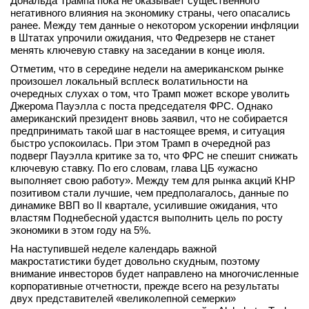
Дональда Трампа пока не оказывает существенного
негативного влияния на экономику страны, чего опасались
вконтакте
ранее. Между тем данные о некотором ускорении инфляции
телеграм
в Штатах упрочили ожидания, что Федрезерв не станет
менять ключевую ставку на заседании в конце июля.
Стать автором
Отметим, что в середине недели на американском рынке
произошел локальный всплеск волатильности на
Вход
очередных слухах о том, что Трамп может вскоре уволить
Джерома Пауэлла с поста председателя ФРС. Однако
американский президент вновь заявил, что не собирается
предпринимать такой шаг в настоящее время, и ситуация
быстро успокоилась. При этом Трамп в очередной раз
подверг Пауэлла критике за то, что ФРС не спешит снижать
ключевую ставку. По его словам, глава ЦБ «ужасно
выполняет свою работу». Между тем для рынка акций КНР
позитивом стали лучшие, чем предполагалось, данные по
динамике ВВП во II квартале, усилившие ожидания, что
властям Поднебесной удастся выполнить цель по росту
экономики в этом году на 5%.
На наступившей неделе календарь важной
макростатистики будет довольно скудным, поэтому
внимание инвесторов будет направлено на многочисленные
корпоративные отчетности, прежде всего на результаты
двух представителей «великолепной семерки»