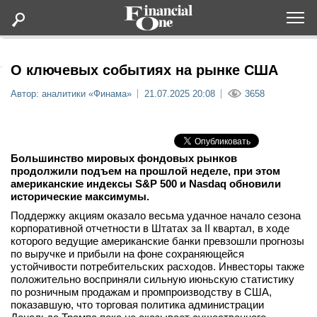
Оформить подписку
О ключевых событиях на рынке США
Автор: аналитики «Финама»
21.07.2025 20:08
3658
Статьи
Дайджесты
Большинство мировых фондовых рынков
продолжили подъем на прошлой неделе, при этом
Lifestyle
американские индексы S&P 500 и Nasdaq обновили
исторические максимумы.
Поддержку акциям оказало весьма удачное начало сезона
Мероприятия
корпоративной отчетности в Штатах за II квартал, в ходе
которого ведущие американские банки превзошли прогнозы
Новости
по выручке и прибыли на фоне сохраняющейся
устойчивости потребительских расходов. Инвесторы также
положительно восприняли сильную июньскую статистику
Интервью
по розничным продажам и промпроизводству в США,
показавшую, что торговая политика администрации