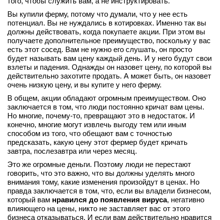
того, чтобы служить вам, а не инструктировать.
Вы купили ферму, потому что думали, что у нее есть
потенциал. Вы не нуждались в котировках. Именно так вы
должны действовать, когда покупаете акции. При этом вы
получаете дополнительное преимущество, поскольку у вас
есть этот сосед. Вам не нужно его слушать, он просто
будет называть вам цену каждый день. И у него будут свои
взлеты и падения. Однажды он назовет цену, по которой вы
действительно захотите продать. А может быть, он назовет
очень низкую цену, и вы купите у него ферму.
В общем, акции обладают огромным преимуществом. Оно
заключается в том, что люди постоянно кричат вам цены.
Но многие, почему-то, превращают это в недостаток. И
конечно, многие могут извлечь выгоду тем или иным
способом из того, что обещают вам с точностью
предсказать, какую цену этот фермер будет кричать
завтра, послезавтра или через месяц.
Это же огромные деньги. Поэтому люди не перестают
говорить, что это важно, что вы должны уделять много
внимания тому, какие изменения произойдут в ценах. Но
правда заключается в том, что, если вы владели бизнесом,
который вам
нравился до появления вируса
, негативно
влияющего на цены, никто не заставляет вас от этого
бизнеса отказываться. И если вам действительно нравится