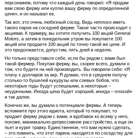
персонажем, потому что каждый день говорил: «Я продам
вам свою ферму или куплю вашу ферму по определенной
цене», и он называл ее.
Так вот, это очень любезный сосед. Ведь неплохо иметь
такого парня на соседней ферме. Такое часто происходит с
акциями. К примеру, вы хотите получить 100 акций General
Motors, а затем в понедельник утром вы покупаете 100
акций или продаете 100 акций по точно такой же цене. И
это продолжается, допустим, пять дней в неделю.
Но только представьте себе, если бы рядом с вами был
такой фермер. Покупая ферму, вы, скорее всего, думали о
том, что будете на ней производить. Вы говорили себе: «Я
плачу х долларов за акр. Я думаю, что в среднем получу
столько-то бушелей кукурузы или соевых бобов, что
некоторые годы будут успешными, а некоторые –
неудачными. Иногда цена будет хорошей, иногда – плохой»
и так далее.
Конечно же, вы думали о потенциале фермы. А теперь
вспомните про этого идиота, который то покупает, то
продает ферму рядом с вами, и вдобавок ко всему у него,
похоже, маниакально-депрессивное расстройство, а еще он
пьет и курит травку. Единственное, что вам нужно сделать,
– это помнить, что этот парень находится по соседству для