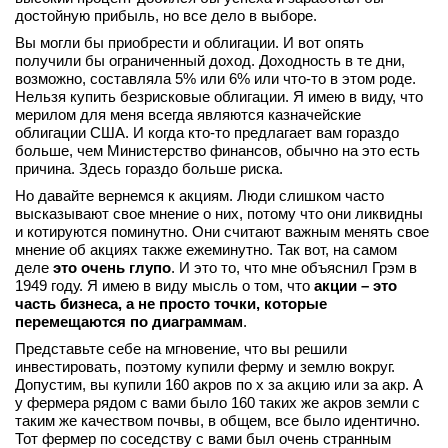
достойную прибыль, но все дело в выборе.
Вы могли бы приобрести и облигации. И вот опять
получили бы ограниченный доход. Доходность в те дни,
возможно, составляла 5% или 6% или что-то в этом роде.
Нельзя купить безрисковые облигации. Я имею в виду, что
мерилом для меня всегда являются казначейские
облигации США. И когда кто-то предлагает вам гораздо
больше, чем Министерство финансов, обычно на это есть
причина. Здесь гораздо больше риска.
Но давайте вернемся к акциям. Люди слишком часто
высказывают свое мнение о них, потому что они ликвидны
и котируются поминутно. Они считают важным менять свое
мнение об акциях также ежеминутно. Так вот, на самом
деле
это очень глупо
. И это то, что мне объяснил Грэм в
1949 году. Я имею в виду мысль о том, что
акции – это
часть бизнеса, а не просто точки, которые
перемещаются по диаграммам
.
Представьте себе на мгновение, что вы решили
инвестировать, поэтому купили ферму и землю вокруг.
Допустим, вы купили 160 акров по х за акцию или за акр. А
у фермера рядом с вами было 160 таких же акров земли с
таким же качеством почвы, в общем, все было идентично.
Тот фермер по соседству с вами был очень странным