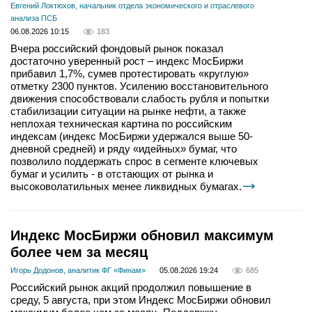
Евгений Локтюхов, начальник отдела экономического и отраслевого
анализа ПСБ
06.08.2026 10:15
183
Вчера российский фондовый рынок показал
достаточно уверенный рост – индекс МосБиржи
прибавил 1,7%, сумев протестировать «круглую»
отметку 2300 пунктов. Усилению восстановительного
движения способствовали слабость рубля и попытки
стабилизации ситуации на рынке нефти, а также
неплохая техническая картина по российским
индексам (индекс МосБиржи удержался выше 50-
дневной средней) и ряду «идейных» бумаг, что
позволило поддержать спрос в сегменте ключевых
бумаг и усилить - в отстающих от рынка и
высоковолатильных менее ликвидных бумагах.
Индекс МосБиржи обновил максимум
более чем за месяц
Игорь Додонов, аналитик ФГ «Финам»
05.08.2026 19:24
685
Российский рынок акций продолжил повышение в
среду, 5 августа, при этом Индекс МосБиржи обновил