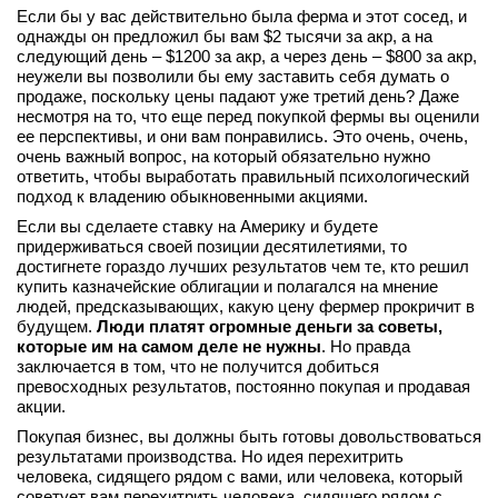
Если бы у вас действительно была ферма и этот сосед, и
однажды он предложил бы вам $2 тысячи за акр, а на
следующий день – $1200 за акр, а через день – $800 за акр,
неужели вы позволили бы ему заставить себя думать о
продаже, поскольку цены падают уже третий день? Даже
несмотря на то, что еще перед покупкой фермы вы оценили
ее перспективы, и они вам понравились. Это очень, очень,
очень важный вопрос, на который обязательно нужно
ответить, чтобы выработать правильный психологический
подход к владению обыкновенными акциями.
Если вы сделаете ставку на Америку и будете
придерживаться своей позиции десятилетиями, то
достигнете гораздо лучших результатов чем те, кто решил
купить казначейские облигации и полагался на мнение
людей, предсказывающих, какую цену фермер прокричит в
будущем.
Люди платят огромные деньги за советы,
которые им на самом деле не нужны
. Но правда
заключается в том, что не получится добиться
превосходных результатов, постоянно покупая и продавая
акции.
Покупая бизнес, вы должны быть готовы довольствоваться
результатами производства. Но идея перехитрить
человека, сидящего рядом с вами, или человека, который
советует вам перехитрить человека, сидящего рядом с