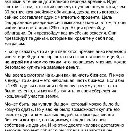
акциями в течение длительного периода времени. Идея
вконтакте
состоит в том, что акции принесут лучшие результаты, чем
телеграм
30-летние казначейские облигации, доходность которых
сейчас составляет один с четвертью процента. Цель
Федеральной резервной системы заключается в том, чтобы
Стать автором
инфляция составляла 2% в год. Акции превзойдут
облигации. Они превзойдут казначейские векселя. Они
Вход
превзойдут те деньги, которые вы храните у себя под
матрасом.
Я хочу сказать, что акции являются чрезвычайно надежной
инвестицией до тех пор, пока они остаются инвестицией, а
не игрой или чем-то таким
, что, по вашему мнению, можно
безопасно купить на заемные деньги.
Мы всегда смотрим на акции как на часть бизнеса. Я имею
в виду, что акции – это небольшая часть бизнеса. Если бы
в 1789 году вы накопили небольшую сумму денег, а это
было нелегко, вы могли бы купить на свои сбережения
крошечный участок земли.
Может быть, вы купили бы дом, который можно было бы
кому-то сдать. Но у вас не было возможности купить его
вместе с десятком разных людей, которые развивали
бизнес и которые, по-видимому, вкладывали свои
собственные деньги. И из этих десяти человек достаточно
высокий процент добился бы успеха и заработал бы