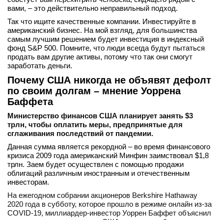
вами, – это действительно неправильный подход.
Так что ищите качественные компании. Инвестируйте в
американский бизнес. На мой взгляд, для большинства
самым лучшим решением будет инвестиция в индексный
фонд S&P 500. Помните, что люди всегда будут пытаться
продать вам другие активы, потому что так они смогут
заработать деньги.
Почему США никогда не объявят дефолт
по своим долгам – мнение Уоррена
Баффета
Министерство финансов США планирует занять $3
трлн, чтобы оплатить меры, предпринятые для
сглаживания последствий от пандемии.
Данная сумма является рекордной – во время финансового
кризиса 2009 года американский Минфин заимствовал $1,8
трлн. Заем будет осуществлен с помощью продажи
облигаций различным иностранным и отечественным
инвесторам.
На ежегодном собрании акционеров Berkshire Hathaway
2020 года в субботу, которое прошло в режиме онлайн из-за
COVID-19, миллиардер-инвестор Уоррен Баффет объяснил