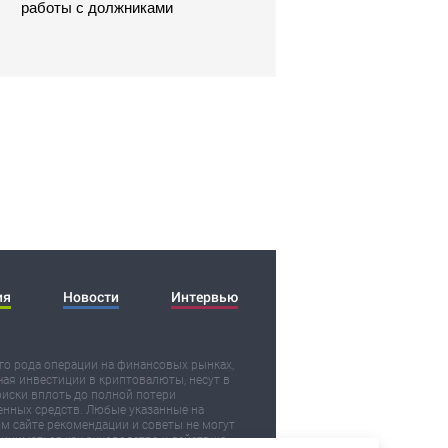
работы с должниками
ия
Новости
Интервью
о рода операции на финансовых рынках,
ая инвестиции в криптовалюты, несут в
риски вплоть до полной потери
нных средств. Любые указанные на
м сайте рекомендации и советы не могут
иниматься как руководство к действию.