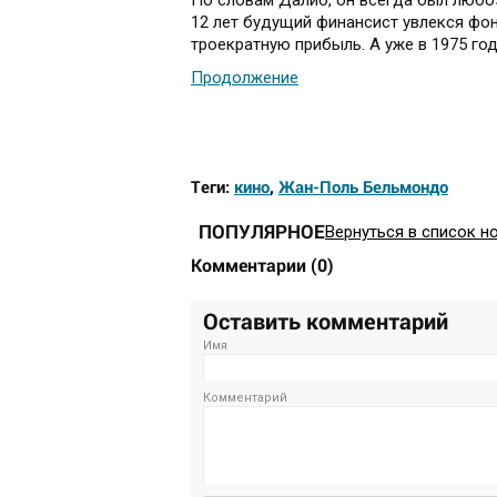
По словам Далио, он всегда был любоз
12 лет будущий финансист увлекся фонд
троекратную прибыль. А уже в 1975 году
Продолжение
Теги:
кино
,
Жан-Поль Бельмондо
ПОПУЛЯРНОЕ
Вернуться в список н
Комментарии
(
0
)
Оставить комментарий
Имя
Комментарий