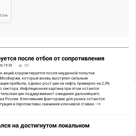
уется после отбоя от сопротивления
26 19:34
301
ок акций корректируется после неудачной попытки
у МосБиржи, который вновь выступил сильным
ция прибыли, однако рост цен на нефть примерно на 2,9%
 сектора. Инфляционная картина при этом остается
бительских цен поддерживают ожидания дальнейшего
нка России. Ключевыми факторами для рынка остаются
итуация и перспективы снижения ключевой ставки.
лся на достигнутом локальном