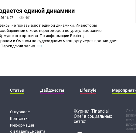
юдается единой динамики
026 16:27
401
ндексы не показывают единой динамики. Инвесторы
сообщениями о ходе переговоров по урегулированию
рмузского пролива. По информации Reuters,
раном и Оманом по судоходному маршруту через пролив дает
 Персидский залив.
Статьи
Дайджесты
Lifestyle
Мероприят
Журнал “Financial
Любог
О журнале
включ
One” в социальных
Контакты
себе 
сетях:
вложе
Информация
данно
о владельце сайта
воспр