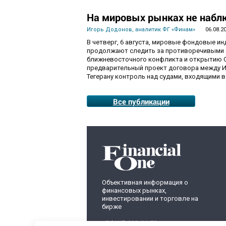
На мировых рынках не набл
Игорь Додонов, аналитик ФГ «Финам»
06.08.2
В четверг, 6 августа, мировые фондовые и
продолжают следить за противоречивыми 
ближневосточного конфликта и открытию О
предварительный проект договора между И
Тегерану контроль над судами, входящими в
Все публикации
Объективная информация о
финансовых рынках,
инвестировании и торговле на
бирже
+7 (495) 899-01-70