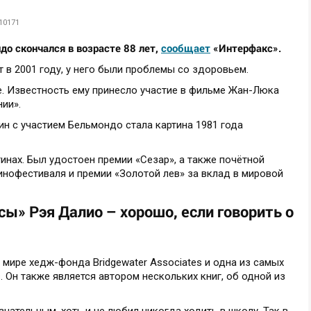
10171
о скончался в возрасте 88 лет,
сообщает
«Интерфакс».
т в 2001 году, у него были проблемы со здоровьем.
-е. Известность ему принесло участие в фильме Жан-Люка
ии».
н с участием Бельмондо стала картина 1981 года
тинах. Был удостоен премии «Сезар», а также почётной
инофестиваля и премии «Золотой лев» за вклад в мировой
ы» Рэя Далио – хорошо, если говорить о
 мире хедж-фонда Bridgewater Associates и одна из самых
. Он также является автором нескольких книг, об одной из