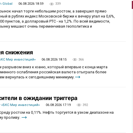
 Global
06.08.2026 18:59
339
й рынок начал торги небольшим ростом, а завершил прямо
й в рублях индекс Московской биржи к вечеру упал на 0,6%,
0 пунктов, а долларовый РТС - на 1,2%. По всей видимости,
рынку мешают очень переменчивая геополитика и
ия снижения
БКС Мир инвестиций»
06.08.2026 18:15
366
 разрывом вниз к юаню, который впервые с конца марта
ременного ослабления российская валюта отыграла более
ем вернулась к сегодняшнему минимуму.
сители в ожидании триггера
 «БКС Мир инвестиций»
06.08.2026 17:19
392
реду ростом на 0,11%. Нефть торгуется в узком диапазоне на
му проливу.