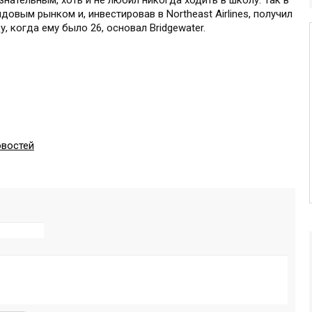
нательным, хоть и не любил никогда ходить в школу. Так в
овым рынком и, инвестировав в Northeast Airlines, получил
, когда ему было 26, основал Bridgewater.
овостей