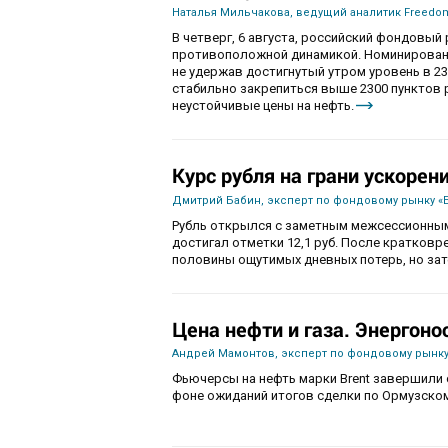
Наталья Мильчакова, ведущий аналитик Freedom
В четверг, 6 августа, российский фондовы
противоположной динамикой. Номинированны
не удержав достигнутый утром уровень в 230
стабильно закрепиться выше 2300 пунктов 
неустойчивые цены на нефть.
Курс рубля на грани ускорен
Дмитрий Бабин, эксперт по фондовому рынку «
Рубль открылся с заметным межсессионным
достигал отметки 12,1 руб. После кратков
половины ощутимых дневных потерь, но зат
Цена нефти и газа. Энергоно
Андрей Мамонтов, эксперт по фондовому рынку
Фьючерсы на нефть марки Brent завершили с
фоне ожиданий итогов сделки по Ормузско