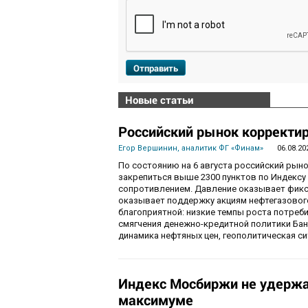
Отправить
Новые статьи
Российский рынок корректир
Егор Вершинин, аналитик ФГ «Финам»
06.08.20
По состоянию на 6 августа российский рын
закрепиться выше 2300 пунктов по Индекс
сопротивлением. Давление оказывает фикса
оказывает поддержку акциям нефтегазового
благоприятной: низкие темпы роста потре
смягчения денежно-кредитной политики Ба
динамика нефтяных цен, геополитическая с
Индекс Мосбиржи не удержа
максимуме