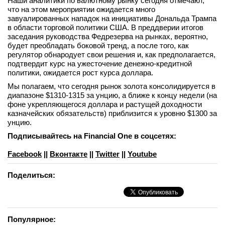
Наши аналитики по валютному рынку сегодня отмечают,
что на этом мероприятии ожидается много
завуалированных нападок на инициативы Дональда Трампа
в области торговой политики США. В преддверии итогов
заседания руководства Федрезерва на рынках, вероятно,
будет преобладать боковой тренд, а после того, как
регулятор обнародует свои решения и, как предполагается,
подтвердит курс на ужесточение денежно-кредитной
политики, ожидается рост курса доллара.
Мы полагаем, что сегодня рынок золота консолидируется в
диапазоне $1310-1315 за унцию, а ближе к концу недели (на
фоне укрепляющегося доллара и растущей доходности
казначейских обязательств) приблизится к уровню $1300 за
унцию.
Подписывайтесь на Financial One в соцсетях:
Facebook
||
Вконтакте
||
Twitter
||
Youtube
Поделиться:
Популярное: