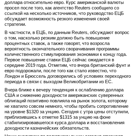
доллара относительно евро. Курс американской валюты
вконтакте
просел после того, как агентство Reuters сообщило со
телеграм
ссылкой на несколько источников, что руководство ЕЦБ
обсуждает возможность резкого изменения своей
стратегии.
Стать автором
В частности, в ЕЦБ, по данным Reuters, обсуждают вопрос
Вход
о том, насколько резким должно быть повышение
процентных ставок, а также говорят, что возросла
вероятность окончательного сворачивания программы
количественного стимулирования экономики к концу года.
Первое повышение ставки ЕЦБ сейчас ожидается в
середине 2019 года. Отметим, что вчера британский фунт и
евро подорожали, после того как стало известно, что
Лондон и Брюссель договорились об условиях переходного
периода в связи с выходом Великобритании из ЕС.
Вчера ближе к вечеру тенденция к ослаблению доллара
США и снижению доходности американских суверенных
облигаций позитивно повлияла на рынок золота, которому
не хватило совсем немного, чтобы пробить сопротивление
на уровне $1320 за унцию. Сегодня с утра цены отступили,
приблизившись к отметке $1315 за унцию на фоне
стабилизировавшегося курса доллара и восстановления
доходности казначейских обязательств.