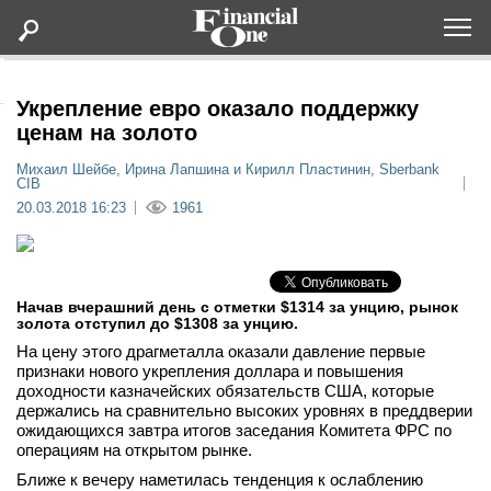
Оформить подписку
Укрепление евро оказало поддержку
ценам на золото
Статьи
Михаил Шейбе, Ирина Лапшина и Кирилл Пластинин, Sberbank
CIB
20.03.2018 16:23
1961
Дайджесты
Lifestyle
Начав вчерашний день с отметки $1314 за унцию, рынок
золота отступил до $1308 за унцию.
Мероприятия
На цену этого драгметалла оказали давление первые
признаки нового укрепления доллара и повышения
Новости
доходности казначейских обязательств США, которые
держались на сравнительно высоких уровнях в преддверии
ожидающихся завтра итогов заседания Комитета ФРС по
Интервью
операциям на открытом рынке.
Ближе к вечеру наметилась тенденция к ослаблению