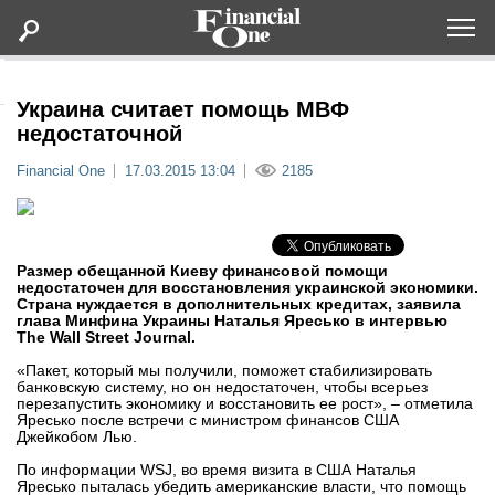
Оформить подписку
Украина считает помощь МВФ
недостаточной
Статьи
Financial One
17.03.2015 13:04
2185
Дайджесты
Размер обещанной Киеву финансовой помощи
Lifestyle
недостаточен для восстановления украинской экономики.
Страна нуждается в дополнительных кредитах, заявила
глава Минфина Украины Наталья Яресько в интервью
Мероприятия
The Wall Street Journal.
«Пакет, который мы получили, поможет стабилизировать
банковскую систему, но он недостаточен, чтобы всерьез
Новости
перезапустить экономику и восстановить ее рост», – отметила
Яресько после встречи с министром финансов США
Джейкобом Лью.
Интервью
По информации WSJ, во время визита в США Наталья
Яресько пыталась убедить американские власти, что помощь