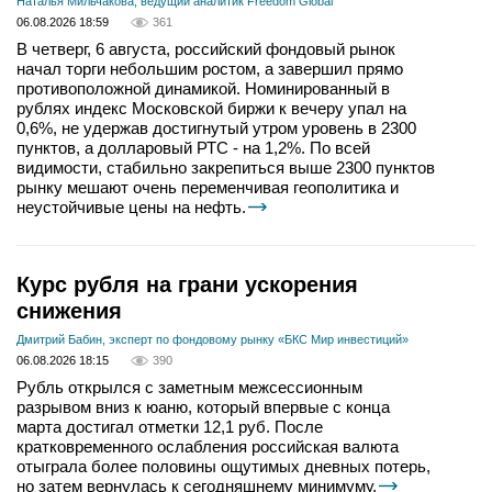
Наталья Мильчакова, ведущий аналитик Freedom Global
06.08.2026 18:59
361
В четверг, 6 августа, российский фондовый рынок
начал торги небольшим ростом, а завершил прямо
противоположной динамикой. Номинированный в
рублях индекс Московской биржи к вечеру упал на
0,6%, не удержав достигнутый утром уровень в 2300
пунктов, а долларовый РТС - на 1,2%. По всей
видимости, стабильно закрепиться выше 2300 пунктов
рынку мешают очень переменчивая геополитика и
неустойчивые цены на нефть.
Курс рубля на грани ускорения
снижения
Дмитрий Бабин, эксперт по фондовому рынку «БКС Мир инвестиций»
06.08.2026 18:15
390
Рубль открылся с заметным межсессионным
разрывом вниз к юаню, который впервые с конца
марта достигал отметки 12,1 руб. После
кратковременного ослабления российская валюта
отыграла более половины ощутимых дневных потерь,
но затем вернулась к сегодняшнему минимуму.