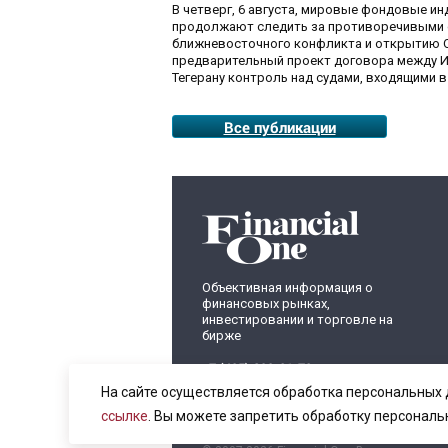
В четверг, 6 августа, мировые фондовые и
продолжают следить за противоречивыми 
ближневосточного конфликта и открытию О
предварительный проект договора между И
Тегерану контроль над судами, входящими в
Все публикации
Объективная информация о
финансовых рынках,
инвестировании и торговле на
бирже
+7 (495) 899-01-70
info@fomag.ru
На сайте осуществляется обработка персональных 
ссылке
. Вы можете запретить обработку персональ