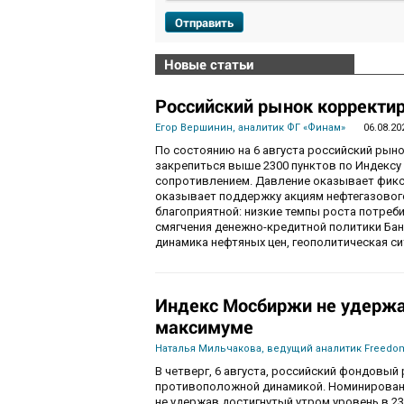
Отправить
Новые статьи
Российский рынок корректир
Егор Вершинин, аналитик ФГ «Финам»
06.08.20
По состоянию на 6 августа российский рын
закрепиться выше 2300 пунктов по Индекс
сопротивлением. Давление оказывает фикса
оказывает поддержку акциям нефтегазового
благоприятной: низкие темпы роста потре
смягчения денежно-кредитной политики Ба
динамика нефтяных цен, геополитическая с
Индекс Мосбиржи не удержа
максимуме
Наталья Мильчакова, ведущий аналитик Freedom
В четверг, 6 августа, российский фондовы
противоположной динамикой. Номинированны
не удержав достигнутый утром уровень в 230