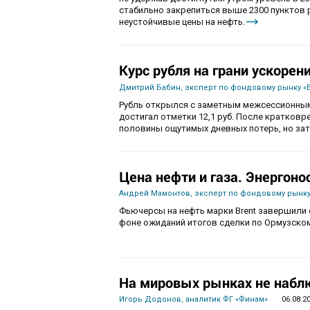
стабильно закрепиться выше 2300 пунктов 
неустойчивые цены на нефть.
Курс рубля на грани ускорен
Дмитрий Бабин, эксперт по фондовому рынку «
Рубль открылся с заметным межсессионным
достигал отметки 12,1 руб. После кратков
половины ощутимых дневных потерь, но зат
Цена нефти и газа. Энергоно
Андрей Мамонтов, эксперт по фондовому рынку
Фьючерсы на нефть марки Brent завершили с
фоне ожиданий итогов сделки по Ормузско
На мировых рынках не набл
Игорь Додонов, аналитик ФГ «Финам»
06.08.2