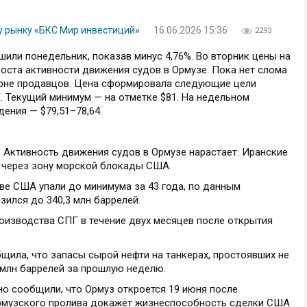
у рынку «БКС Мир инвестиций»
16.06.2026 15:36
2293
шили понедельник, показав минус 4,76%. Во вторник цены на
оста активности движения судов в Ормузе. Пока нет слома
ороне продавцов. Цена сформировала следующие цели
,59. Текущий минимум — на отметке $81. На недельном
ения — $79,51–78,64.
 Активность движения судов в Ормузе нарастает. Иранские
ь через зону морской блокады США.
рве США упали до минимума за 43 года, по данным
зился до 340,3 млн баррелей.
роизводства СПГ в течение двух месяцев после открытия
бщила, что запасы сырой нефти на танкерах, простоявших не
,5 млн баррелей за прошлую неделю.
но сообщили, что Ормуз откроется 19 июня после
рмузского пролива докажет жизнеспособность сделки США