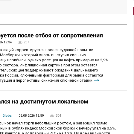
уется после отбоя от сопротивления
26 19:34
267
ок акций корректируется после неудачной попытки
у МосБиржи, который вновь выступил сильным
ция прибыли, однако рост цен на нефть примерно на 2,9%
 сектора. Инфляционная картина при этом остается
бительских цен поддерживают ожидания дальнейшего
нка России. Ключевыми факторами для рынка остаются
итуация и перспективы снижения ключевой ставки.
лся на достигнутом локальном
 Global
06.08.2026 18:59
304
й рынок начал торги небольшим ростом, а завершил прямо
й в рублях индекс Московской биржи к вечеру упал на 0,6%,
0 пунктов, а долларовый РТС - на 1,2%. По всей видимости,