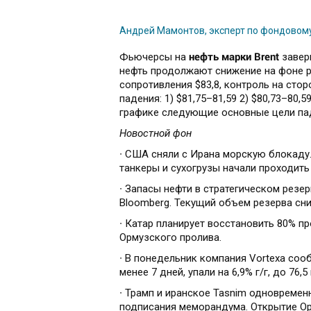
Андрей Мамонтов, эксперт по фондовом
нефть марки Brent
Фьючерсы на
завер
нефть продолжают снижение на фоне р
сопротивления $83,8, контроль на ст
падения: 1) $81,75–81,59 2) $80,73–80
графике следующие основные цели пад
Новостной фон
∙ США сняли с Ирана морскую блокаду.
танкеры и сухогрузы начали проходит
∙ Запасы нефти в стратегическом резе
Bloomberg. Текущий объем резерва сни
∙ Катар планирует восстановить 80% п
Ормузского пролива.
∙ В понедельник компания Vortexa соо
менее 7 дней, упали на 6,9% г/г, до 76
∙ Трамп и иранское Tasnim одновремен
подписания меморандума. Открытие О