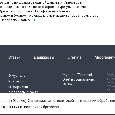
ндексы не показывают единой динамики. Инвесторы
сообщениями о ходе переговоров по урегулированию
рмузского пролива. По информации Reuters,
раном и Оманом по судоходному маршруту через пролив дает
 Персидский залив.
Статьи
Дайджесты
Lifestyle
Мероприят
Журнал “Financial
Любог
О журнале
включ
One” в социальных
Контакты
себе 
сетях:
вложе
Информация
данно
о владельце сайта
воспр
Обработка
Испол
данных (Cookie). Ознакомиться с политикой в отношении обработ
риск 
персональных данных
резул
ных данных в настройках браузера.