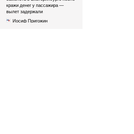
кражи денег у пассажира —
вылет задержали
Иосиф Пригожин
прокомментировал слухи о
разводе сына Валерии