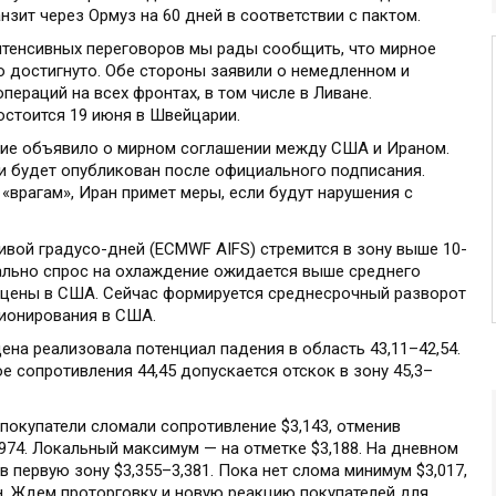
нзит через Ормуз на 60 дней в соответствии с пактом.
интенсивных переговоров мы рады сообщить, что мирное
достигнуто. Обе стороны заявили о немедленном и
ераций на всех фронтах, в том числе в Ливане.
остоится 19 июня в Швейцарии.
ние объявило о мирном соглашении между США и Ираном.
 будет опубликован после официального подписания.
«врагам», Иран примет меры, если будут нарушения с
ривой градусо-дней (ECMWF AIFS) стремится в зону выше 10-
кально спрос на охлаждение ожидается выше среднего
 цены в США. Сейчас формируется среднесрочный разворот
ционирования в США.
ена реализовала потенциал падения в область 43,11–42,54.
е сопротивления 44,45 допускается отскок в зону 45,3–
покупатели сломали сопротивление $3,143, отменив
,974. Локальный максимум — на отметке $3,188. На дневном
 первую зону $3,355–3,381. Пока нет слома минимум $3,017,
н. Ждем проторговку и новую реакцию покупателей для