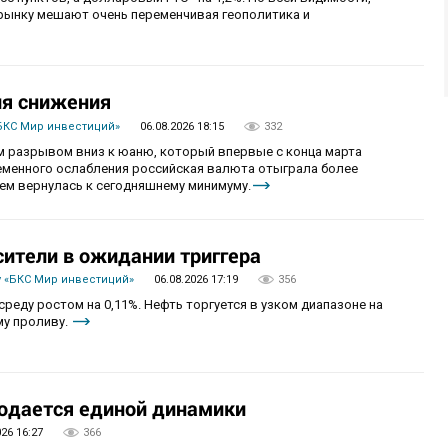
рынку мешают очень переменчивая геополитика и
ия снижения
БКС Мир инвестиций»
06.08.2026 18:15
332
 разрывом вниз к юаню, который впервые с конца марта
ременного ослабления российская валюта отыграла более
ем вернулась к сегодняшнему минимуму.
сители в ожидании триггера
 «БКС Мир инвестиций»
06.08.2026 17:19
356
реду ростом на 0,11%. Нефть торгуется в узком диапазоне на
му проливу.
юдается единой динамики
026 16:27
366