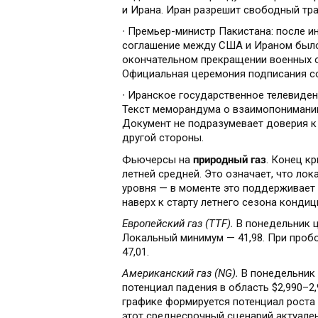
и Ирана. Иран разрешит свободный тра
∙ Премьер-министр Пакистана: после 
соглашение между США и Ираном было 
окончательном прекращении военных оп
Официальная церемония подписания с
∙ Иранское государственное телевиде
Текст меморандума о взаимопонимании
Документ не подразумевает доверия к 
другой стороны.
природный газ
Фьючерсы на
. Конец к
летней средней. Это означает, что ло
уровня — в моменте это поддерживает
наверх к старту летнего сезона конди
Европейский газ (TTF).
В понедельник ц
Локальный минимум — 41,98. При пробо
47,01.
Американский газ (NG).
В понедельник 
потенциал падения в область $2,990–2
графике формируется потенциал роста в
этот среднесрочный сценарий актуале