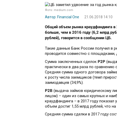
Фото: medium.com
Автор: Financial One
21.06.2018 14:10
Общий объем рынка краудфандинга в 20
больше, чем в 2016 году (6,2 млрд рубл
рублей), говорится в сообщении ЦБ.
Такие данные Банк России получил в р
проводится совместно с площадками,
P2P
Сумма заключенных сделок
(выда
практически в два раза по сравнению 
Средняя сумма одного договора займа 
к росту числа заемщиков (темп прирост
заимодавцев (34,9%).
P2
B
(выдача займов юридическому ли
лицом) – один из самых крупных и на
краудфандинга – в 2017 году показал 
объем достиг 1,55 млрд рублей, что на
Средняя сумма сделки в 2017 году сос