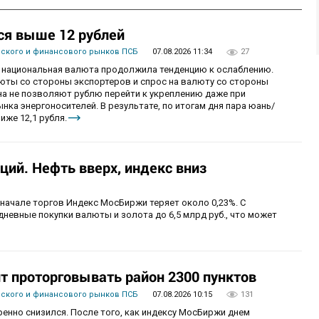
ся выше 12 рублей
вского и финансового рынков ПСБ
07.08.2026 11:34
27
рг национальная валюта продолжила тенденцию к ослаблению.
ты со стороны экспортеров и спрос на валюту со стороны
а не позволяют рублю перейти к укреплению даже при
ка энергоносителей. В результате, по итогам дня пара юань/
иже 12,1 рубля.
ий. Нефть вверх, индекс вниз
 начале торгов Индекс МосБиржи теряет около 0,23%. С
невные покупки валюты и золота до 6,5 млрд руб., что может
 проторговывать район 2300 пунктов
вского и финансового рынков ПСБ
07.08.2026 10:15
131
енно снизился. После того, как индексу МосБиржи днем