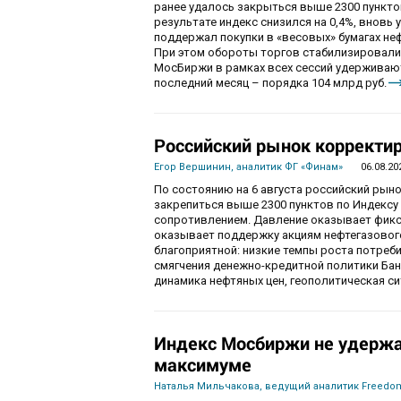
ранее удалось закрыться выше 2300 пункто
результате индекс снизился на 0,4%, вновь 
поддержал покупки в «весовых» бумагах не
При этом обороты торгов стабилизировалис
МосБиржи в рамках всех сессий удерживаютс
последний месяц – порядка 104 млрд руб.
Российский рынок корректир
Егор Вершинин, аналитик ФГ «Финам»
06.08.20
По состоянию на 6 августа российский рын
закрепиться выше 2300 пунктов по Индекс
сопротивлением. Давление оказывает фикса
оказывает поддержку акциям нефтегазового
благоприятной: низкие темпы роста потре
смягчения денежно-кредитной политики Ба
динамика нефтяных цен, геополитическая с
Индекс Мосбиржи не удержа
максимуме
Наталья Мильчакова, ведущий аналитик Freedom