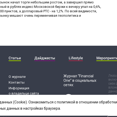
й рынок начал торги небольшим ростом, а завершил прямо
й в рублях индекс Московской биржи к вечеру упал на 0,6%,
0 пунктов, а долларовый РТС - на 1,2%. По всей видимости,
рынку мешают очень переменчивая геополитика и
Статьи
Дайджесты
Lifestyle
Мероприят
Журнал “Financial
Любог
О журнале
включ
One” в социальных
Контакты
себе 
сетях:
вложе
Информация
данно
о владельце сайта
воспр
Обработка
Испол
данных (Cookie). Ознакомиться с политикой в отношении обработ
риск 
персональных данных
резул
ных данных в настройках браузера.