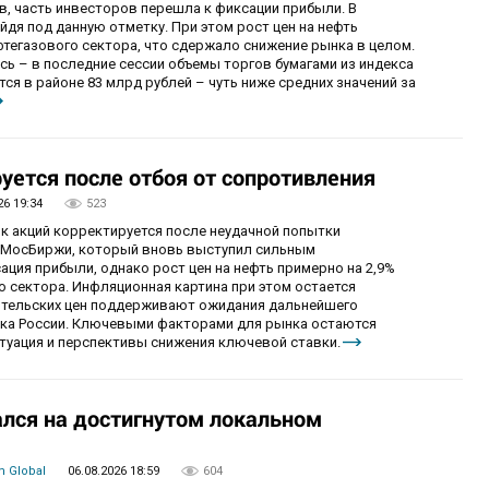
в, часть инвесторов перешла к фиксации прибыли. В
уйдя под данную отметку. При этом рост цен на нефть
фтегазового сектора, что сдержало снижение рынка в целом.
ь – в последние сессии объемы торгов бумагами из индекса
я в районе 83 млрд рублей – чуть ниже средних значений за
уется после отбоя от сопротивления
26 19:34
523
ок акций корректируется после неудачной попытки
у МосБиржи, который вновь выступил сильным
ция прибыли, однако рост цен на нефть примерно на 2,9%
 сектора. Инфляционная картина при этом остается
бительских цен поддерживают ожидания дальнейшего
нка России. Ключевыми факторами для рынка остаются
итуация и перспективы снижения ключевой ставки.
лся на достигнутом локальном
 Global
06.08.2026 18:59
604