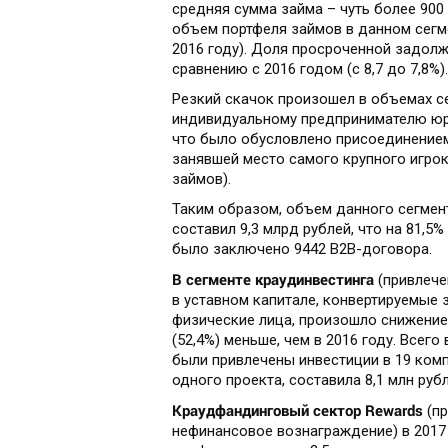
средняя сумма займа – чуть более 900
объем портфеля займов в данном сегме
2016 году). Доля просроченной задолже
сравнению с 2016 годом (с 8,7 до 7,8%).
Резкий скачок произошел в объемах с
индивидуальному предпринимателю юр
что было обусловлено присоединением
занявшей место самого крупного игрок
займов).
Таким образом, объем данного сегмен
составил 9,3 млрд рублей, что на 81,5%
было заключено 9442 B2B-договора.
В сегменте краудинвестинга
(привлече
в уставном капитале, конвертируемые з
физические лица, произошло снижение 
(52,4%) меньше, чем в 2016 году. Все
были привлечены инвестиции в 19 комп
одного проекта, составила 8,1 млн рубл
Краудфандинговый сектор Rewards
(пр
нефинансовое вознаграждение) в 2017