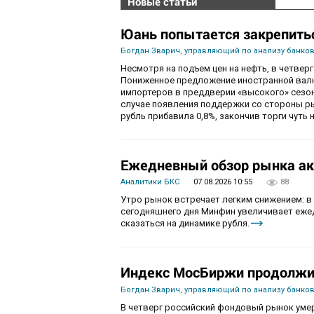
Новые статьи
Юань попытается закрепить
Богдан Зварич, управляющий по анализу банко
Несмотря на подъем цен на нефть, в четве
Пониженное предложение иностранной валю
импортеров в преддверии «высокого» сезон
случае появления поддержки со стороны рын
рубль прибавила 0,8%, закончив торги чуть н
Ежедневный обзор рынка акц
Аналитики БКС
07.08.2026 10:55
88
Утро рынок встречает легким снижением: в
сегодняшнего дня Минфин увеличивает ежед
сказаться на динамике рубля.
Индекс МосБиржи продолжит
Богдан Зварич, управляющий по анализу банко
В четверг российский фондовый рынок умер