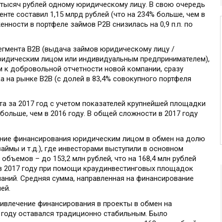
 тысяч рублей одному юридическому лицу. В свою очередь
нте составил 1,15 млрд рублей (что на 234% больше, чем в
нности в портфеле займов P2B снизилась на 0,9 п.п. по
егмента B2B (выдача займов юридическому лицу /
идическим лицом или индивидуальным предпринимателем),
 к добровольной отчетности новой компании, сразу
а на рынке B2B (с долей в 83,4% совокупного портфеля
та за 2017 год с учетом показателей крупнейшей площадки
 больше, чем в 2016 году. В общей сложности в 2017 году
ние финансирования юридическим лицом в обмен на долю
аймы и т.д.), где инвесторами выступили в основном
объемов – до 153,2 млн рублей, что на 168,4 млн рублей
го в 2017 году при помощи краудинвестинговых площадок
аний. Средняя сумма, направленная на финансирование
ей.
ивлечение финансирования в проекты в обмен на
 году оставался традиционно стабильным. Было