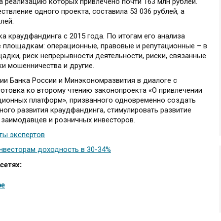
на реализацию которых привлечено почти 163 млн рублей.
ствление одного проекта, составила 53 036 рублей, а
лей.
а краудфандинга с 2015 года. По итогам его анализа
 площадкам: операционные, правовые и репутационные – в
щадки, риск непрерывности деятельности, риски, связанные
ки мошенничества и другие.
ии Банка России и Минэкономразвития в диалоге с
готовка ко второму чтению законопроекта «О привлечении
ционных платформ», призванного одновременно создать
ного развития краудфандинга, стимулировать развитие
 заимодавцев и розничных инвесторов.
ты экспертов
нвесторам доходность в 30-34%
сетях:
be