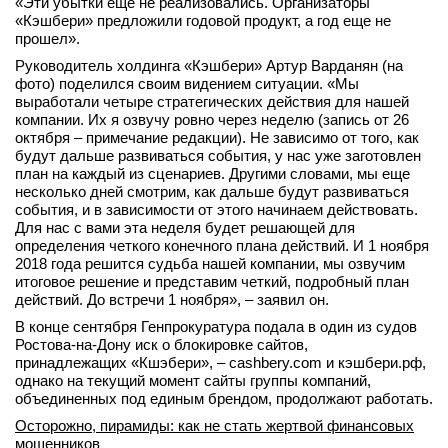
«Эти убытки еще не реализовались. Организаторы
«Кэшбери» предложили годовой продукт, а год еще не
прошел».
Руководитель холдинга «Кэшбери» Артур Варданян (на
фото) поделился своим видением ситуации. «Мы
выработали четыре стратегических действия для нашей
компании. Их я озвучу ровно через неделю (запись от 26
октября – примечание редакции). Не зависимо от того, как
будут дальше развиваться события, у нас уже заготовлен
план на каждый из сценариев. Другими словами, мы еще
несколько дней смотрим, как дальше будут развиваться
события, и в зависимости от этого начинаем действовать.
Для нас с вами эта неделя будет решающей для
определения четкого конечного плана действий. И 1 ноября
2018 года решится судьба нашей компании, мы озвучим
итоговое решение и представим четкий, подробный план
действий. До встречи 1 ноября», – заявил он.
В конце сентября Генпрокуратура подала в один из судов
Ростова-на-Дону иск о блокировке сайтов,
принадлежащих «Кшэбери», – cashbery.com и кэшбери.рф,
однако на текущий момент сайты группы компаний,
объединенных под единым брендом, продолжают работать.
Осторожно, пирамиды: как не стать жертвой финансовых
мошенников