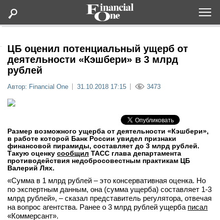
Оформить подписку
ЦБ оценил потенциальный ущерб от
деятельности «Кэшбери» в 3 млрд
рублей
Статьи
Автор: Financial One
31.10.2018 17:15
3473
Дайджесты
Lifestyle
Размер возможного ущерба от деятельности «Кэшбери»,
в работе которой Банк России увидел признаки
финансовой пирамиды, составляет до 3 млрд рублей.
Мероприятия
Такую оценку
сообщил
ТАСС глава департамента
противодействия недобросовестным практикам ЦБ
Валерий Лях.
Новости
«Сумма в 1 млрд рублей – это консервативная оценка. Но
по экспертным данным, она (сумма ущерба) составляет 1-3
млрд рублей», – сказал представитель регулятора, отвечая
Интервью
на вопрос агентства. Ранее о 3 млрд рублей ущерба
писал
«Коммерсант».