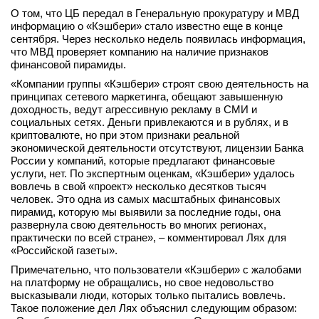
О том, что ЦБ передал в Генеральную прокуратуру и МВД
вконтакте
информацию о «Кэшбери» стало известно еще в конце
телеграм
сентября. Через несколько недель появилась информация,
что МВД проверяет компанию на наличие признаков
Стать автором
финансовой пирамиды.
«Компании группы «Кэшбери» строят свою деятельность на
Вход
принципах сетевого маркетинга, обещают завышенную
доходность, ведут агрессивную рекламу в СМИ и
социальных сетях. Деньги привлекаются и в рублях, и в
криптовалюте, но при этом признаки реальной
экономической деятельности отсутствуют, лицензии Банка
России у компаний, которые предлагают финансовые
услуги, нет. По экспертным оценкам, «Кэшбери» удалось
вовлечь в свой «проект» несколько десятков тысяч
человек. Это одна из самых масштабных финансовых
пирамид, которую мы выявили за последние годы, она
развернула свою деятельность во многих регионах,
практически по всей стране», – комментировал Лях для
«Российской газеты».
Примечательно, что пользователи «Кэшбери» с жалобами
на платформу не обращались, но свое недовольство
высказывали люди, которых только пытались вовлечь.
Такое положение дел Лях объяснил следующим образом: