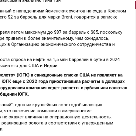
ависимый аналитик Тина Тэн.
анный с нападениями йеменских хуситов на суда в Красном
его $2 за баррель для марки Brent, говорится в записке
еля летом максимум до $87 за баррель с $85, поскольку
ре привели к более значительному, чем ожидалось,
щих в Организацию экономического сотрудничества и
та спроса на нефть на 1,5 млн баррелей в сутки в 2024
высив его для США и Индии.
олото» (ЮГК) в санкционные списки США не повлияет на
 ЮГК еще с 2022 года приостановила расчеты в долларах
борудования компания ведет расчеты в рублях или валютах
ообщении ЮГК.
паний", одна из крупнейших золотодобывающих
м, что включение компании в американские
я не окажет влияния на операционную деятельность.
 реализацию золота в соответствии с утвержденным
и.