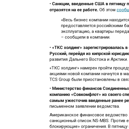
Санкции, введенные США в пятницу п
•
отразятся на ее работе.
Об этом
сооб
«Весь бизнес компании находитс
предоставляется российскими ба
эксплуатацию, а квартиры передав
– сообщили в компании.
«ТКС холдинг» зарегистрировалась в
•
Русский, перейдя из кипрской юрисди
развития Дальнего Востока и Арктики.
«ТКС холдинг» намерен пройти процеду
акциями новой компании начнутся в мар
TCS Group были приостановлены в связ
Министерство финансов Соединенны
•
компанию «Совкомфлот» из своего спе
самым ужесточив введенные ранее ре
письменном заявлении ведомства.
Американское финансовое ведомство 2
санкционный список NS-MBS. Против е
блокирующие» ограничения. В пятницу