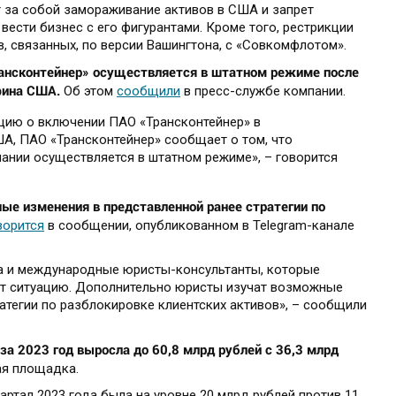
т за собой замораживание активов в США и запрет
ести бизнес с его фигурантами. Кроме того, рестрикции
, связанных, по версии Вашингтона, с «Совкомфлотом».
ансконтейнер» осуществляется в штатном режиме после
фина США.
Об этом
сообщили
в пресс-службе компании.
цию о включении ПАО «Трансконтейнер» в
А, ПАО «Трансконтейнер» сообщает о том, что
ании осуществляется в штатном режиме», – говорится
е изменения в представленной ранее стратегии по
ворится
в сообщении, опубликованном в Telegram-канале
а и международные юристы-консультанты, которые
ют ситуацию. Дополнительно юристы изучат возможные
атегии по разблокировке клиентских активов», – сообщили
 2023 год выросла до 60,8 млрд рублей с 36,3 млрд
я площадка.
артал 2023 года была на уровне 20 млрд рублей против 11