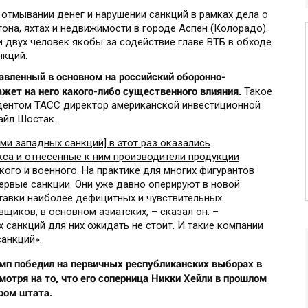
отмывании денег и нарушении санкций в рамках дела о
она, яхтах и недвижимости в городе Аспен (Колорадо).
 двух человек якобы за содействие главе ВТБ в обходе
кций.
авленный в основном на российский оборонно-
жет на него какого-либо существенного влияния.
Такое
дентом ТАСС директор американской инвестиционной
Кайл Шостак.
и западных санкций] в этот раз оказались
са и отнесенные к ним производители продукции
кого и военного
. На практике для многих фигурантов
первые санкции. Они уже давно оперируют в новой
тавки наиболее дефицитных и чувствительных
щиков, в основном азиатских, – сказал он. –
 санкций для них ожидать не стоит. И такие компании
санкций».
п победил на первичных республиканских выборах в
отря на то, что его соперница Никки Хейли в прошлом
ром штата.