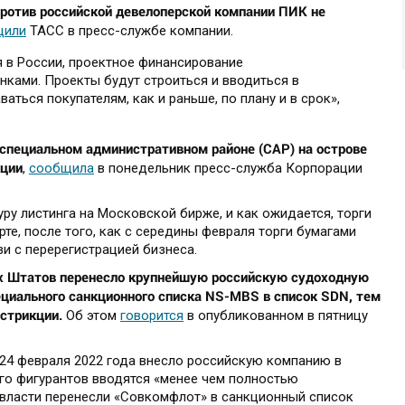
ротив российской девелоперской компании ПИК не
щили
ТАСС в пресс-службе компании.
я в России, проектное финансирование
нками. Проекты будут строиться и вводиться в
аться покупателям, как и раньше, по плану и в срок»,
 специальном административном районе (САР) на острове
кции
,
сообщила
в понедельник пресс-служба Корпорации
ру листинга на Московской бирже, и как ожидается, торги
те, после того, как с середины февраля торги бумагами
и с перерегистрацией бизнеса.
х Штатов перенесло крупнейшую российскую судоходную
циального санкционного списка NS-MBS в список SDN, тем
стрикции.
Об этом
говорится
в опубликованном в пятницу
4 февраля 2022 года внесло российскую компанию в
го фигурантов вводятся «менее чем полностью
 власти перенесли «Совкомфлот» в санкционный список