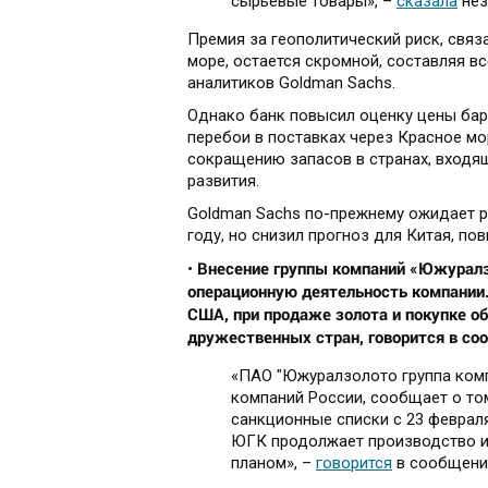
сырьевые товары», –
сказала
нез
Премия за геополитический риск, связ
море, остается скромной, составляя вс
аналитиков Goldman Sachs.
Однако банк повысил оценку цены барр
перебои в поставках через Красное мо
сокращению запасов в странах, входя
развития.
Goldman Sachs по-прежнему ожидает рос
году, но снизил прогноз для Китая, по
Внесение группы компаний «Южуралз
•
операционную деятельность компании.
США, при продаже золота и покупке о
дружественных стран, говорится в с
«ПАО "Южуралзолото группа ком
компаний России, сообщает о то
санкционные списки с 23 феврал
ЮГК продолжает производство и
планом», –
говорится
в сообщени