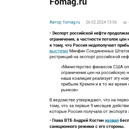
Fomag.ru
Автор: fomag.ru
26.02.2024 13:56
Экспорт российской нефти продолжае
•
ограничения, в частности потолок це
к тому, что Россия недополучает приб
выступил
Минфин Соединенных Штатов,
рестрикций на экспорт российской неф
«Министерство финансов США опу
ограничения цен на российскую н
наша коалиция реализует эту нов
прибыли Кремля и в то же время
рынков».
В ведомстве утверждают, что на первом
тому, что за первые 9 месяцев действ
которые Россия получала от экспорта 
Глава ВТБ Андрей Костин
назвал
бесп
•
санкционного режима с его стороны.