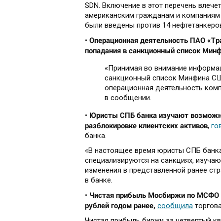
SDN. Включение в этот перечень влече
американским гражданам и компаниям в
были введены против 14 нефтетанкеров
Операционная деятельность ПАО «Тр
•
попадания в санкционный список Мин
«Принимая во внимание информа
санкционный список Минфина СШ
операционная деятельность комп
в сообщении.
Юристы СПБ банка изучают возможны
•
разблокировке клиентских активов
,
го
банка.
«В настоящее время юристы СПБ банк
специализируются на санкциях, изуча
изменения в представленной ранее стр
в банке.
Чистая прибыль Мосбиржи по МСФО за
•
рублей годом ранее,
сообщила
торгова
Чистая прибыль биржи за четвертый кв