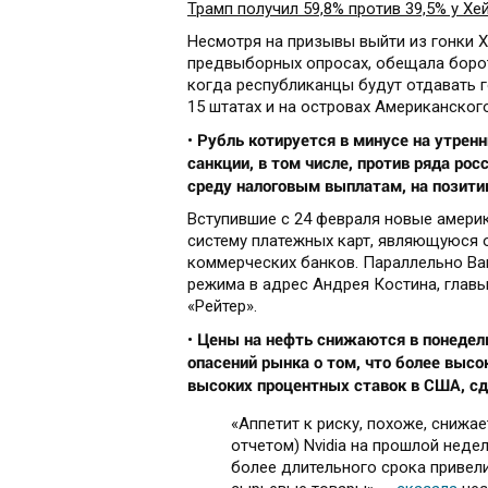
Трамп получил 59,8% против 39,5% у Хе
Несмотря на призывы выйти из гонки Х
предвыборных опросах, обещала борот
когда республиканцы будут отдавать 
15 штатах и на островах Американског
Рубль котируется в минусе на утренн
•
санкции, в том числе, против ряда ро
среду налоговым выплатам, на позит
Вступившие с 24 февраля новые америк
систему платежных карт, являющуюся о
коммерческих банков. Параллельно Ва
режима в адрес Андрея Костина, главы
«Рейтер».
Цены на нефть снижаются в понедель
•
опасений рынка о том, что более выс
высоких процентных ставок в США, сд
«Аппетит к риску, похоже, снижа
отчетом) Nvidia на прошлой неде
более длительного срока привели