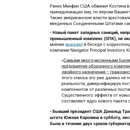
Ранее Минфин США обвинил Костина в 
принадлежащих ему, по версии Вашингт
Также американские власти арестовали
введенных Соединенными Штатами сан
Новый пакет западных санкций, напр
•
промышленный комплекс (ОПК), не ока
мнение
выразил
в беседе с корреспон
компании Navigator Principal Investors 
«
Самыми многочисленными [целям
предприятия оборонного комплек
двойного назначения – гражданс
этого списка это уже далеко не 
реальности, диверсифицируя пос
компонентов от различных постав
Существенного эффекта от новых
составляют ядро нового пакета 
Бывший президент США Дональд Трам
•
штате Южная Каролина в субботу, несм
была в течение двух сроков губернато