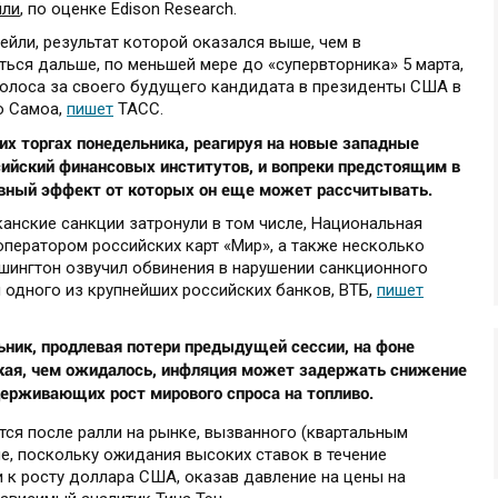
йли
, по оценке Edison Research.
ейли, результат которой оказался выше, чем в
ься дальше, по меньшей мере до «супервторника» 5 марта,
голоса за своего будущего кандидата в президенты США в
о Самоа,
пишет
ТАСС.
их торгах понедельника, реагируя на новые западные
ссийский финансовых институтов, и вопреки предстоящим в
ивный эффект от которых он еще может рассчитывать.
анские санкции затронули в том числе, Национальная
ператором российских карт «Мир», а также несколько
шингтон озвучил обвинения в нарушении санкционного
 одного из крупнейших российских банков, ВТБ,
пишет
ник, продлевая потери предыдущей сессии, на фоне
окая, чем ожидалось, инфляция может задержать снижение
ерживающих рост мирового спроса на топливо.
ется после ралли на рынке, вызванного (квартальным
ле, поскольку ожидания высоких ставок в течение
 к росту доллара США, оказав давление на цены на