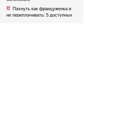
Пахнуть как француженка и
не переплачивать: 5 доступных
ароматов с французским
шармом