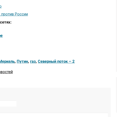
ю
 против России
сетях:
be
Меркель
,
Путин
,
газ
,
Северный поток – 2
овостей