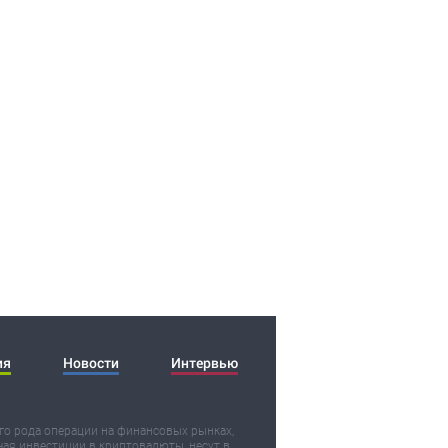
ия
Новости
Интервью
о рода операции на финансовых рынках,
ая инвестиции в криптовалюты, несут в