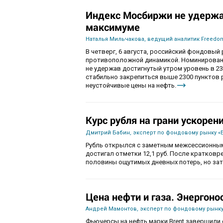
Индекс Мосбиржи не удержа
максимуме
Наталья Мильчакова, ведущий аналитик Freedom
В четверг, 6 августа, российский фондовы
противоположной динамикой. Номинированны
не удержав достигнутый утром уровень в 230
стабильно закрепиться выше 2300 пунктов 
неустойчивые цены на нефть.
Курс рубля на грани ускорен
Дмитрий Бабин, эксперт по фондовому рынку «
Рубль открылся с заметным межсессионным
достигал отметки 12,1 руб. После кратков
половины ощутимых дневных потерь, но зат
Цена нефти и газа. Энергоно
Андрей Мамонтов, эксперт по фондовому рынку
Фьючерсы на нефть марки Brent завершили с