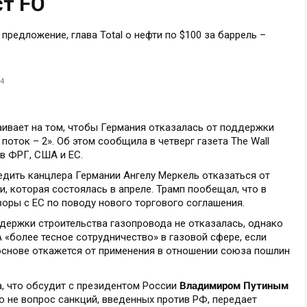
ст FO
4
ивает на том, чтобы Германия отказалась от поддержки
оток – 2». Об этом сообщила в четверг газета The Wall
ов ФРГ, США и ЕС.
едить канцлера Германии Ангелу Меркель отказаться от
и, которая состоялась в апреле. Трамп пообещал, что в
воры с ЕС по поводу нового торгового соглашения.
держки строительства газопровода не отказалась, однако
 «более тесное сотрудничество» в газовой сфере, если
основе откажется от применения в отношении союза пошлин
Владимиром Путиным
а, что обсудит с президентом России
 не вопрос санкций, введенных против РФ, передает