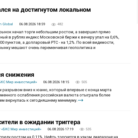
лся на достигнутом локальном
 Global
06.08.2026 18:59
482
й рынок начал торги небольшим ростом, а завершил прямо
й в рублях индекс Московской биржи к вечеру упал на 0,6%,
0 пунктов, а долларовый РТС - на 1,2%. По всей видимости,
рынку мешают очень переменчивая геополитика и
ия снижения
БКС Мир инвестиций»
06.08.2026 18:15
505
 разрывом вниз к юаню, который впервые с конца марта
ременного ослабления российская валюта отыграла более
ем вернулась к сегодняшнему минимуму.
сители в ожидании триггера
 «БКС Мир инвестиций»
06.08.2026 17:19
535
реду ростом на 0,11%. Нефть торгуется в узком диапазоне на