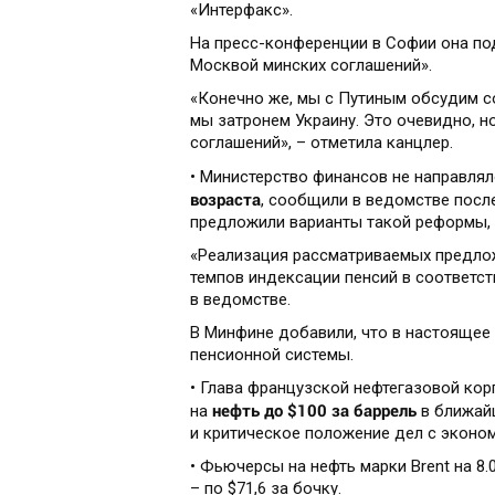
«Интерфакс».
На пресс-конференции в Софии она под
Москвой минских соглашений».
«Конечно же, мы с Путиным обсудим с
мы затронем Украину. Это очевидно, н
соглашений», – отметила канцлер.
• Министерство финансов не направля
возраста
, сообщили в ведомстве посл
предложили варианты такой реформы, 
«Реализация рассматриваемых предлож
темпов индексации пенсий в соответств
в ведомстве.
В Минфине добавили, что в настоящее
пенсионной системы.
• Глава французской нефтегазовой кор
нефть до $100 за баррель
на
в ближайш
и критическое положение дел с эконо
• Фьючерсы на нефть марки Brent на 8.0
– по $71,6 за бочку.