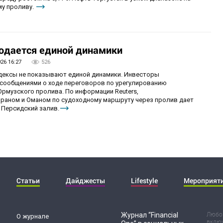
му проливу.
юдается единой динамики
026 16:27
526
ндексы не показывают единой динамики. Инвесторы
сообщениями о ходе переговоров по урегулированию
рмузского пролива. По информации Reuters,
раном и Оманом по судоходному маршруту через пролив дает
 Персидский залив.
Статьи
Дайджесты
Lifestyle
Мероприят
Журнал “Financial
Любог
О журнале
включ