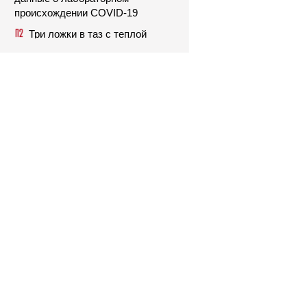
происхождении COVID-19
Три ложки в таз с теплой
водой: всего за 10 минут пяточки
становятся мягкими и нежными