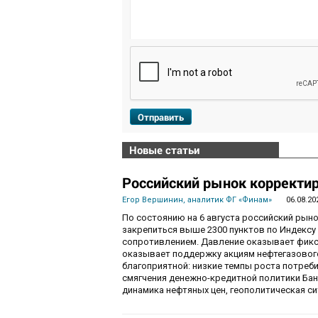
Отправить
Новые статьи
Российский рынок корректир
Егор Вершинин, аналитик ФГ «Финам»
06.08.20
По состоянию на 6 августа российский рын
закрепиться выше 2300 пунктов по Индекс
сопротивлением. Давление оказывает фикса
оказывает поддержку акциям нефтегазового
благоприятной: низкие темпы роста потре
смягчения денежно-кредитной политики Ба
динамика нефтяных цен, геополитическая с