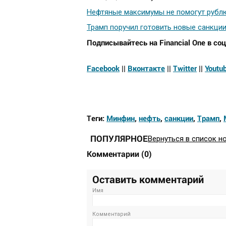
Нефтяные максимумы не помогут рубл
Трамп поручил готовить новые санкции
Подписывайтесь на Financial One в соц
Facebook
||
Вконтакте
||
Twitter
||
Youtu
Теги:
Минфин
,
нефть
,
санкции
,
Трамп
,
ПОПУЛЯРНОЕ
Вернуться в список н
Комментарии
(
0
)
Оставить комментарий
Имя
Комментарий