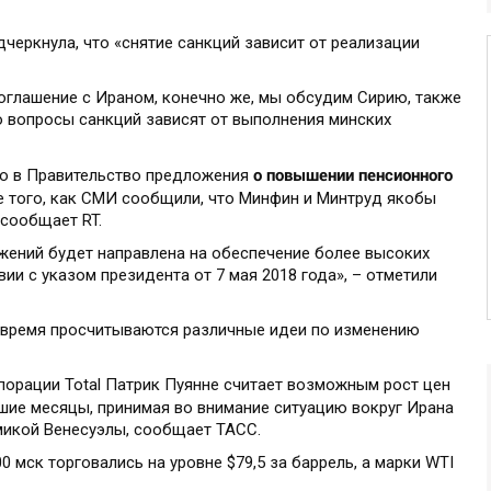
черкнула, что «снятие санкций зависит от реализации
оглашение с Ираном, конечно же, мы обсудим Сирию, также
о вопросы санкций зависят от выполнения минских
о повышении пенсионного
ло в Правительство предложения
е того, как СМИ сообщили, что Минфин и Минтруд якобы
сообщает RT.
ений будет направлена на обеспечение более высоких
ии с указом президента от 7 мая 2018 года», – отметили
 время просчитываются различные идеи по изменению
порации Total Патрик Пуянне считает возможным рост цен
ие месяцы, принимая во внимание ситуацию вокруг Ирана
микой Венесуэлы, сообщает ТАСС.
0 мск торговались на уровне $79,5 за баррель, а марки WTI