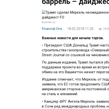
баррель – дайдже
kremlin.ru
Financial One
18.05.2018 11:20
1573
Важные новости для начала торгов.
• Президент США Дональд Трамп наста
строительства газопровода «Северный п
Street Journal со ссылкой на чиновник
По данным издания, Трамп пытался уб
поддержки проекта во время их встреч
обмен на это Вашингтон начнет перего
Издание отмечает, что Меркель от под
заявила, что ЕС готов предложить США
американская сторона на постоянной 
на сталь и алюминий.
• Канцлер ФРГ Ангела Меркель заявил
в Сочи ряд международных проблем, но