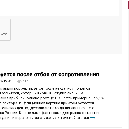
уется после отбоя от сопротивления
26 19:34
417
ок акций корректируется после неудачной попытки
у МосБиржи, который вновь выступил сильным
ция прибыли, однако рост цен на нефть примерно на 2,9%
 сектора. Инфляционная картина при этом остается
бительских цен поддерживают ожидания дальнейшего
нка России. Ключевыми факторами для рынка остаются
итуация и перспективы снижения ключевой ставки.