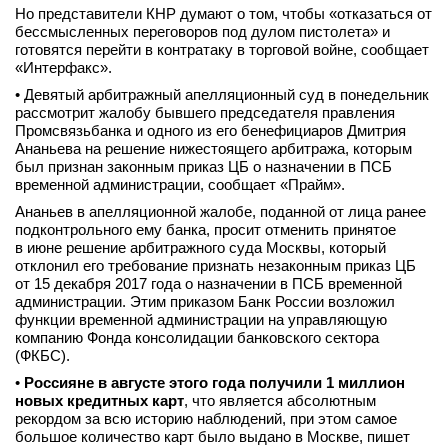
Но представители КНР думают о том, чтобы «отказаться от
вконтакте
бессмысленных переговоров под дулом пистолета» и
телеграм
готовятся перейти в контратаку в торговой войне, сообщает
«Интерфакс».
Стать автором
• Девятый арбитражный апелляционный суд в понедельник
рассмотрит жалобу бывшего председателя правления
Вход
Промсвязьбанка и одного из его бенефициаров Дмитрия
Ананьева на решение нижестоящего арбитража, которым
был признан законным приказ ЦБ о назначении в ПСБ
временной администрации, сообщает «Прайм».
Ананьев в апелляционной жалобе, поданной от лица ранее
подконтрольного ему банка, просит отменить принятое
в июне решение арбитражного суда Москвы, который
отклонил его требование признать незаконным приказ ЦБ
от 15 декабря 2017 года о назначении в ПСБ временной
администрации. Этим приказом Банк России возложил
функции временной администрации на управляющую
компанию Фонда консолидации банковского сектора
(ФКБС).
•
Россияне в августе этого года получили 1 миллион
новых кредитных карт
, что является абсолютным
рекордом за всю историю наблюдений, при этом самое
большое количество карт было выдано в Москве, пишет