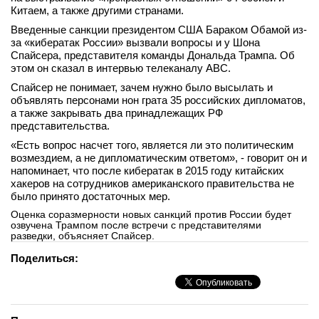
Китаем, а также другими странами.
вконтакте
телеграм
Введенные санкции президентом США Бараком Обамой из-
за «кибератак России» вызвали вопросы и у Шона
Спайсера, представителя команды Дональда Трампа. Об
Стать автором
этом он сказал в интервью телеканалу ABC.
Вход
Спайсер не понимает, зачем нужно было высылать и
объявлять персонами нон грата 35 российских дипломатов,
а также закрывать два принадлежащих РФ
представительства.
«Есть вопрос насчет того, является ли это политическим
возмездием, а не дипломатическим ответом», - говорит он и
напоминает, что после кибератак в 2015 году китайских
хакеров на сотрудников американского правительства не
было принято достаточных мер.
Оценка соразмерности новых санкций против России будет
озвучена Трампом после встречи с представителями
разведки, объясняет Спайсер.
Поделиться: