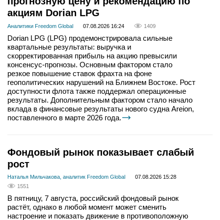
прогнозную цену и рекомендацию по
акциям Dorian LPG
Аналитики Freedom Global
07.08.2026 16:24
1409
Dorian LPG (LPG) продемонстрировала сильные
квартальные результаты: выручка и
скорректированная прибыль на акцию превысили
консенсус-прогнозы. Основным фактором стало
резкое повышение ставок фрахта на фоне
геополитических нарушений на Ближнем Востоке. Рост
доступности флота также поддержал операционные
результаты. Дополнительным фактором стало начало
вклада в финансовые результаты нового судна Areion,
поставленного в марте 2026 года.
Фондовый рынок показывает слабый
рост
Наталья Мильчакова, аналитик Freedom Global
07.08.2026 15:28
1551
В пятницу, 7 августа, российский фондовый рынок
растёт, однако в любой момент может сменить
настроение и показать движение в противоположную