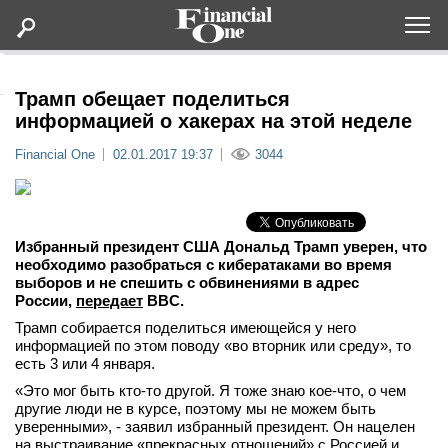
Оформить подписку
Трамп обещает поделиться
информацией о хакерах на этой неделе
Статьи
Financial One
02.01.2017 19:37
3044
Дайджесты
Избранный президент США Дональд Трамп уверен, что
Lifestyle
необходимо разобраться с кибератаками во время
выборов и не спешить с обвинениями в адрес
России,
передает
BBC.
Мероприятия
Трамп собирается поделиться имеющейся у него
информацией по этом поводу «во вторник или среду», то
Новости
есть 3 или 4 января.
«Это мог быть кто-то другой. Я тоже знаю кое-что, о чем
Интервью
другие люди не в курсе, поэтому мы не можем быть
уверенными», - заявил избранный президент. Он нацелен
на выстраивание «прекрасных отношений» с Россией и