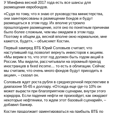
У Минфина весной 2017 года есть все шансы для
вконтакте
размещения евробондов.
телеграм
«Судя по тому, что я знаю от руководства министерства,
они заинтересованы в размещении бондов и будут
Стать автором
размещаться в этом году. Их вполне устроило
прошлогоднее размещение, хотя оно по понятным причинам
Вход
было более сложным, чем мы ожидаем в этом году.
Поэтому в общем да, весной вполне окно нормальное, мне
кажется, будет», – объясняет Костин.
Первый зампред ВТБ Юрий Соловьев считает, что
наступивший год позволит вернуть инвесторов к акциям.
«Мы верим в то, что этот год должен быть годом акций в
России. Мы видели, рассчитывали на огромный приход
иностранцев в fixed income… то есть в облигации. Сейчас
мы считаем, что очень много фондов будут приходить в
акции», – сказал он.
Соловьев ждет роста рубля в среднесрочной перспективе в
диапазоне 55-65 к доллару. «Отсюда еще где-то 10% он
может вырасти при благоприятном сценарии, внутри этого
коридора. Если падения нефти не произойдет, как ожидают
некоторые нефтяники, то ждем этот базовый сценарий», –
добавил банкир.
Костин продолжает ориентироваться на прибыль ВТБ по