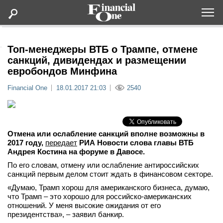
Оформить подписку
Топ-менеджеры ВТБ о Трампе, отмене
санкций, дивидендах и размещении
евробондов Минфина
Статьи
Financial One
18.01.2017 21:03
2540
Дайджесты
Lifestyle
Отмена или ослабление санкций вполне возможны в
2017 году,
передает
РИА Новости слова главы ВТБ
Андрея Костина на форуме в Давосе.
Мероприятия
По его словам, отмену или ослабление антироссийских
санкций первым делом стоит ждать в финансовом секторе.
Новости
«Думаю, Трамп хорош для американского бизнеса, думаю,
что Трамп – это хорошо для российско-американских
Интервью
отношений. У меня высокие ожидания от его
президентства», – заявил банкир.