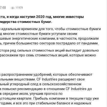
7:48
11979
та, и когда наступил 2020 год, многие инвесторы
 лидерства стоимостных бумаг.
 идеальным временем для того, чтобы стоимостные бумаги
год многие стоимостные бумаги уступали своим
шевые энергетические компании, в частности, продолжали
ть, причем большинство секторов пострадало от пандемии.
естора ряд сильных стоимостных акций выглядит довольно
 расскажем про семь стоимостных акций, которые можно
и распространением удобрений, которые обеспечивают
льными веществами. CF Industries расширяет свое
ильный углеродный след в сельскохозяйственном
ca повысил рекомендацию в отношении CF Industries до
 в середине июля, улучшив прогноз по
дстоящем квартале. Прибыль компании в текущем году уже
одами, и все это при стабильном балансе и надежных