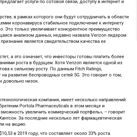
редлагает услуги по сотовой связи, доступу в интернет и
рстве, в рамках которого они будут сотрудничать в области
демии коронавируса стабильное подключение к интернету
бо. Это только увеличивает конкурентное преимущество
ающаяся анализом данных, недавно назвала Verizon лидером
о признание является свидетельством качества ее
тет, а это означает, что инвесторы готовы платить более
аниями роста в будущем. Хотя Verizon является одной из
ова к сильному росту. По данным Fitch Ratings,
т на развитие беспроводных сетей 5G. Это говорит о том,
и довольно низок.
биотехнологическая компания, имеет несколько направлений
бретении Portola Pharmaceuticals в этом месяце и
озможность увеличить коммерческий портфель», – говорит
Хантсон. За последние несколько лет фармацевтическая
ли на акцию.
$10,53 в 2019 году, что составляет около 33% роста.