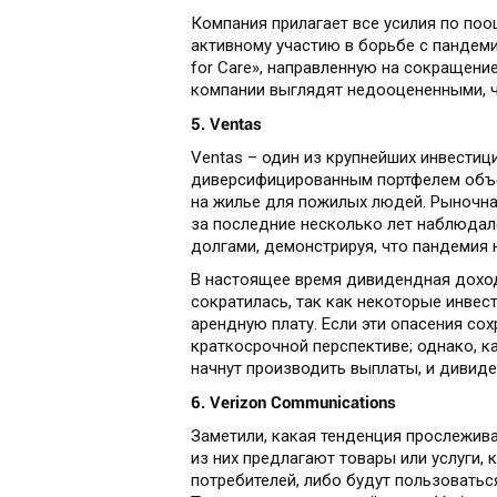
Компания прилагает все усилия по по
активному участию в борьбе с пандеми
for Care», направленную на сокращени
компании выглядят недооцененными, ч
5. Ventas
Ventas – один из крупнейших инвести
диверсифицированным портфелем объе
на жилье для пожилых людей. Рыночная
за последние несколько лет наблюдалс
долгами, демонстрируя, что пандемия 
В настоящее время дивидендная доход
сократилась, так как некоторые инвес
арендную плату. Если эти опасения со
краткосрочной перспективе; однако, к
начнут производить выплаты, и дивид
6. Verizon Communications
Заметили, какая тенденция прослежива
из них предлагают товары или услуги,
потребителей, либо будут пользовать