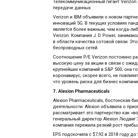
Телекоммуникационный гигант Verizon п
передаче данных.
Verizon и IBM объявили о новом партне
инноваций 5G. В текущих условиях пан
является более важным, чем когда-ли
Verizon. Компания J. D. Power, заним
в области качества сотовой связи. Эт
беспроводных сетей.
Соотношение P/E Verizon постоянно рас
высокую цену за акции в связи с ожид
крупнейших компаний в S&P 500, она гот
коронавирус, скорее всего, не повлияе
что уровень риска для бизнес компани
7. Alexion Pharmaceuticals
Alexion Pharmaceuticals, бостонская 
деятельности. Alexion объявила о прио
рассматривает это партнерство как «в
генеральный директор Alexion Людвиг 
компания пережила резкий рост прибы
EPS подскочила с $7,92 в 2018 году до 