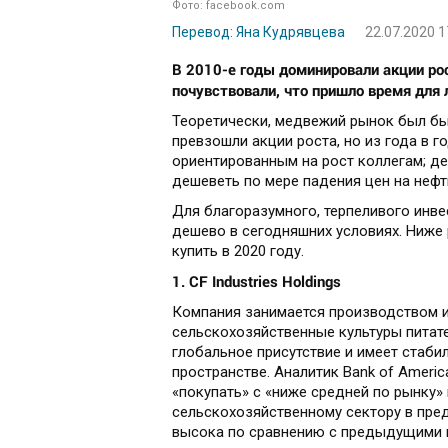
Фото: facebook.com
Перевод: Яна Кудрявцева
22.07.2020 1
В 2010-е годы доминировали акции рос
почувствовали, что пришло время для
Теоретически, медвежий рынок был бы
превзошли акции роста, но из года в 
ориентированным на рост коллегам; де
дешеветь по мере падения цен на неф
Для благоразумного, терпеливого инв
дешево в сегодняшних условиях. Ниже
купить в 2020 году.
1. CF Industries Holdings
Компания занимается производством 
сельскохозяйственные культуры питате
глобальное присутствие и имеет стаб
пространстве. Аналитик Bank of Ameri
«покупать» с «ниже средней по рынку»
сельскохозяйственному сектору в пре
высока по сравнению с предыдущими г