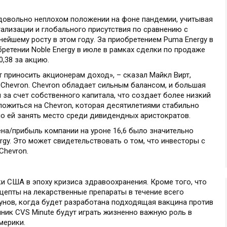
 довольно неплохом положении на фоне пандемии, учитывая
ализации и глобального присутствия по сравнению с
нейшему росту в этом году. За приобретением Puma Energy в
етении Noble Energy в июле в рамках сделки по продаже
0,38 за акцию.
т приносить акционерам доход», – сказал Майкл Вирт,
Chevron. Chevron обладает сильным балансом, и большая
 за счет собственного капитала, что создает более низкий
ложиться на Chevron, которая десятилетиями стабильно
о ей занять место среди дивидендных аристократов.
на/прибыль компании на уроне 16,6 было значительно
nergy. Это может свидетельствовать о том, что инвесторы с
Chevron.
и США в эпоху кризиса здравоохранения. Кроме того, что
епты на лекарственные препараты в течение всего
унов, когда будет разработана подходящая вакцина против
ник CVS Minute будут играть жизненно важную роль в
мерики.