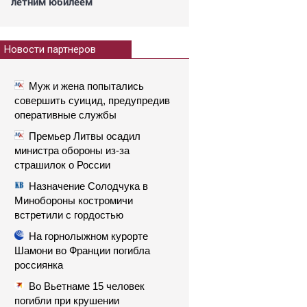
летним юбилеем
Новости партнеров
Муж и жена попытались
совершить суицид, предупредив
оперативные службы
Премьер Литвы осадил
министра обороны из-за
страшилок о России
Назначение Солодчука в
Минобороны костромичи
встретили с гордостью
На горнолыжном курорте
Шамони во Франции погибла
россиянка
Во Вьетнаме 15 человек
погибли при крушении