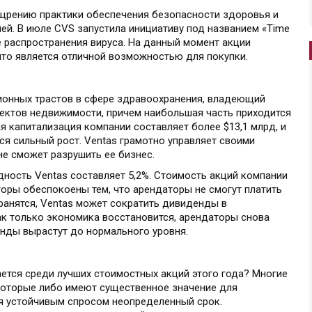
ощрению практики обеспечения безопасности здоровья и
ей. В июле CVS запустила инициативу под названием «Time
е распространения вируса. На данный момент акции
то является отличной возможностью для покупки.
ционных трастов в сфере здравоохранения, владеющий
ктов недвижимости, причем наибольшая часть приходится
 капитализация компании составляет более $13,1 млрд, и
я сильный рост. Ventas грамотно управляет своими
не сможет разрушить ее бизнес.
ность Ventas составляет 5,2%. Стоимость акций компании
торы обеспокоены тем, что арендаторы не смогут платить
хранятся, Ventas может сократить дивиденды в
ак только экономика восстановится, арендаторы снова
енды вырастут до нормального уровня.
ется среди лучших стоимостных акций этого года? Многие
 которые либо имеют существенное значение для
ся устойчивым спросом неопределенный срок.