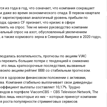
ся из года в год, что означает, что компания сокращает
м даже во время экономического спада. В первом квартале
т зарегистрировал аналогичный уровень прибыли по
ода; однако CF признает, что кризис в сфере
иять на спрос. Тем не менее руководство компании
альный спрос на азот, обусловленный увеличением
 а также кормового зерна в Северной Америке в 2020 году»,
блюдалась волатильность, прогнозы по акциям VIAC
а пережить большие потери с тенденцией к снижению
о это лишь краткосрочные последствия, вызванные
рисвоило акциям рейтинг BBB со стабильным прогнозом.
ся в здоровом финансовом положении с активами,
а. Компания стабильно выплачивает свои дивиденды
коэффициент выплаты составляет 10,17%. Трудно
ндов в портфеле ViacomCBS – CBS Television Network, The
udios лишь некоторые из них – которые принесут компании
я роста популярности стриминговых сервисов.