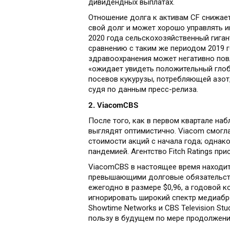
дивидендных выплатах.
Отношение долга к активам CF снижает
свой долг и может хорошо управлять и
2020 года сельскохозяйственный гиган
сравнению с таким же периодом 2019 г
здравоохранения может негативно повл
«ожидает увидеть положительный глоб
посевов кукурузы, потребляющей азот,
судя по данным пресс-релиза.
2. ViacomCBS
После того, как в первом квартале на
выглядят оптимистично. Viacom смогл
стоимости акций с начала года; однак
пандемией. Агентство Fitch Ratings п
ViacomCBS в настоящее время находит
превышающими долговые обязательств
ежегодно в размере $0,96, а годовой 
игнорировать широкий спектр медиабре
Showtime Networks и CBS Television St
пользу в будущем по мере продолжени