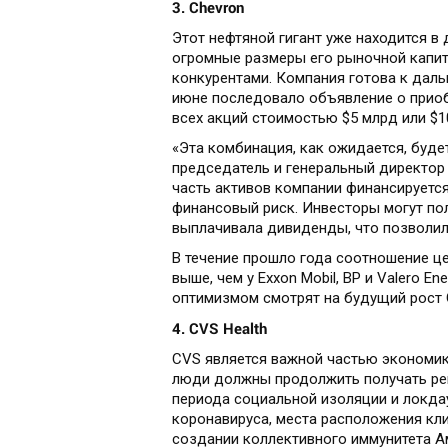
3. Chevron
Этот нефтяной гигант уже находится в
огромные размеры его рыночной капит
конкурентами. Компания готова к даль
июне последовало объявление о приобр
всех акций стоимостью $5 млрд или $1
«Эта комбинация, как ожидается, буде
председатель и генеральный директор 
часть активов компании финансируется
финансовый риск. Инвесторы могут по
выплачивала дивиденды, что позволил
В течение прошло года соотношение це
выше, чем у Exxon Mobil, BP и Valero E
оптимизмом смотрят на будущий рост 
4. CVS Health
CVS является важной частью экономик
люди должны продолжить получать рец
периода социальной изоляции и локда
коронавируса, места расположения кли
создании коллективного иммунитета А